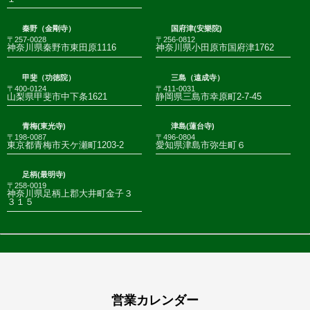
秦野（金剛寺）
国府津(安樂院)
〒257-0028
〒256-0812
神奈川県秦野市東田原1116
神奈川県小田原市国府津1762
甲斐（功徳院）
三島（遠成寺）
〒400-0124
〒411-0031
山梨県甲斐市中下条1621
静岡県三島市幸原町2-7-45
青梅(東光寺)
津島(蓮台寺)
〒198-0087
〒496-0804
東京都青梅市天ケ瀬町1203-2
愛知県津島市弥生町６
足柄(最明寺)
〒258-0019
神奈川県足柄上郡大井町金子３
３１５
営業カレンダー