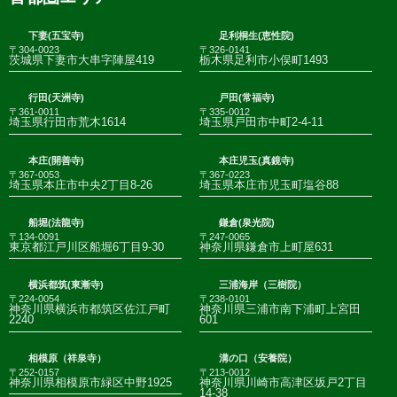
下妻(五宝寺)
足利桐生(恵性院)
〒304-0023
〒326-0141
茨城県下妻市大串字陣屋419
栃木県足利市小俣町1493
行田(天洲寺)
戸田(常福寺)
〒361-0011
〒335-0012
埼玉県行田市荒木1614
埼玉県戸田市中町2-4-11
本庄(開善寺)
本庄児玉(真鏡寺)
〒367-0053
〒367-0223
埼玉県本庄市中央2丁目8-26
埼玉県本庄市児玉町塩谷88
船堀(法龍寺)
鎌倉(泉光院)
〒134-0091
〒247-0065
東京都江戸川区船堀6丁目9-30
神奈川県鎌倉市上町屋631
横浜都筑(東漸寺)
三浦海岸（三樹院）
〒224-0054
〒238-0101
神奈川県横浜市都筑区佐江戸町
神奈川県三浦市南下浦町上宮田
2240
601
相模原（祥泉寺）
溝の口（安養院）
〒252-0157
〒213-0012
神奈川県相模原市緑区中野1925
神奈川県川崎市高津区坂戸2丁目
14-38