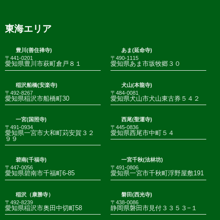
東海エリア
豊川(善住禅寺)
あま(延命寺)
〒441-0201
〒490-1115
愛知県豊川市萩町倉戸８１
愛知県あま市坂牧郷３０
稲沢船橋(安楽寺)
犬山(本龍寺)
〒492-8267
〒484-0081
愛知県稲沢市船橋町30
愛知県犬山市犬山東古券５４２
一宮(国照寺)
西尾(聖運寺)
〒491-0934
〒445-0836
愛知県一宮市大和町苅安賀３２
愛知県西尾市中町５４
９９
碧南(千福寺)
一宮千秋(法林坊)
〒447-0056
〒491-0806
愛知県碧南市千福町6-85
愛知県一宮市千秋町浮野屋敷191
稲沢（康勝寺）
磐田(西光寺)
〒492-8239
〒438-0086
愛知県稲沢市奥田中切町58
静岡県磐田市見付３３５３−１