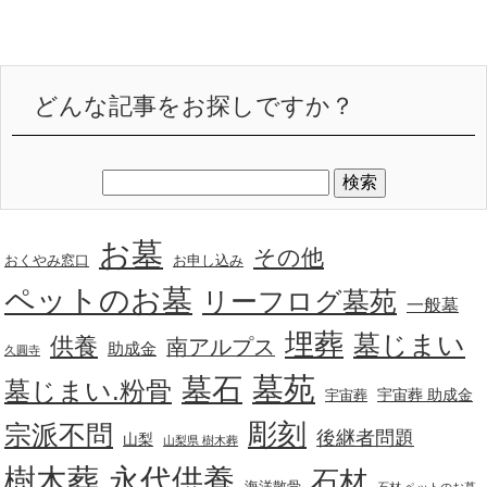
どんな記事をお探しですか？
お墓
その他
おくやみ窓口
お申し込み
ペットのお墓
リーフログ墓苑
一般墓
埋葬
墓じまい
供養
南アルプス
助成金
久圓寺
墓苑
墓石
墓じまい.粉骨
宇宙葬 助成金
宇宙葬
彫刻
宗派不問
後継者問題
山梨
山梨県 樹木葬
樹木葬
永代供養
石材