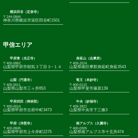
横浜田谷（定泉寺）
〒244-0844
神奈川県横浜市栄区田谷町1501
甲信エリア
甲府東（光正寺）
身延山（志摩房）
〒400-0862
〒409-2524
山梨県甲府市朝気３丁目３−１４
山梨県南巨摩郡身延町身延3543
山梨（円通寺）
竜王（本妙寺）
〒405-0011
〒400-0115
山梨県山梨市三ヶ所853
山梨県甲斐市篠原139
甲府武田（禅林院）
中央（妙福寺）
〒400-0014
〒409-3822
山梨県甲府市古府中町3473
山梨県中央市下三條3
甲府（浄恩寺）
南アルプス（久圓寺）
〒400-0845
〒400-0305
山梨県甲府市上今井町2275
山梨県南アルプス市十五所474