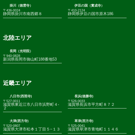
掛川（徳雲寺）
伊豆の国（實成寺）
〒436-0024
〒410-2124
静岡県掛川市南西郷８
静岡県伊豆の国市原木186
北陸エリア
長岡（光明院）
〒940-0828
新潟県長岡市御山町188番地53
近畿エリア
八日市(西照寺)
長浜(徳勝寺)
〒527-0011
〒526-0033
滋賀県東近江市八日市浜野町４-
滋賀県長浜市平方町８７２
２
大津(西方寺)
草津(西方寺)
〒520-0807
〒525-0041
滋賀県大津市松本１丁目５−１３
滋賀県草津市青地町１１４６