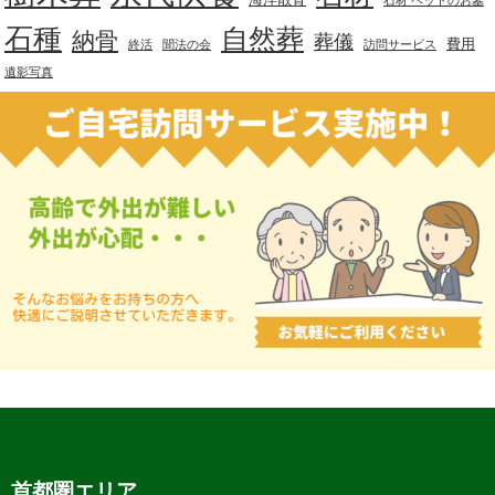
海洋散骨
石材 ペットのお墓
石種
自然葬
納骨
葬儀
費用
終活
聞法の会
訪問サービス
遺影写真
首都圏エリア