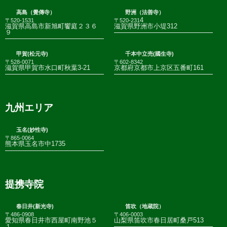
高島（覺傳寺）
野洲（法善寺）
4
〒520-1531
〒520-231
滋賀県高島市新旭町饗庭２３６
滋賀県野洲市小堤312
９
甲賀(松元寺)
千本中立売(國生寺)
〒528-0071
〒602-8342
滋賀県甲賀市水口町秋葉3-21
京都府京都市上京区五番町161
九州エリア
玉名(妙性寺)
〒865-0064
熊本県玉名市中1735
提携寺院
春日井(新光寺)
笛吹（地蔵院）
〒486-0908
〒406-0003
愛知県春日井市西屋町南野池５
山梨県笛吹市春日居町桑戸513
１