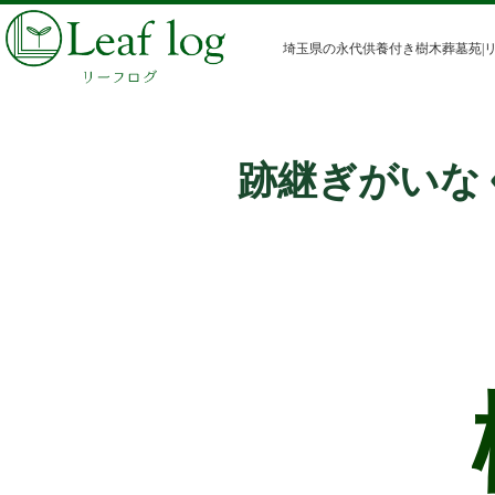
埼玉県の永代供養付き樹木葬墓苑|
跡継ぎがいな