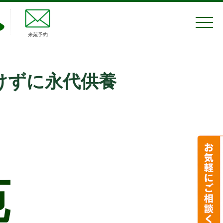
来苑予約
けずに永代供養
苑