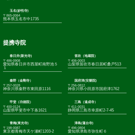
玉名(妙性寺)
〒865-0064
熊本県玉名市中1735
提携寺院
春日井(新光寺)
笛吹（地蔵院）
〒486-0908
〒406-0003
愛知県春日井市西屋町南野池５
山梨県笛吹市春日居町桑戸513
１
秦野（金剛寺）
国府津(安樂院)
〒257-0028
〒256-0812
神奈川県秦野市東田原1116
神奈川県小田原市国府津1762
甲斐（功徳院）
三島（遠成寺）
〒400-0124
〒411-0031
山梨県甲斐市中下条1621
静岡県三島市幸原町2-7-45
青梅(東光寺)
津島(蓮台寺)
〒198-0087
〒496-0804
東京都青梅市天ケ瀬町1203-2
愛知県津島市弥生町６