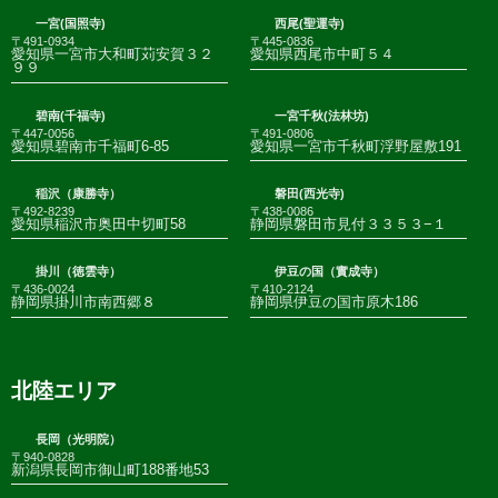
一宮(国照寺)
西尾(聖運寺)
〒491-0934
〒445-0836
愛知県一宮市大和町苅安賀３２
愛知県西尾市中町５４
９９
碧南(千福寺)
一宮千秋(法林坊)
〒447-0056
〒491-0806
愛知県碧南市千福町6-85
愛知県一宮市千秋町浮野屋敷191
稲沢（康勝寺）
磐田(西光寺)
〒492-8239
〒438-0086
愛知県稲沢市奥田中切町58
静岡県磐田市見付３３５３−１
掛川（徳雲寺）
伊豆の国（實成寺）
〒436-0024
〒410-2124
静岡県掛川市南西郷８
静岡県伊豆の国市原木186
北陸エリア
長岡（光明院）
〒940-0828
新潟県長岡市御山町188番地53