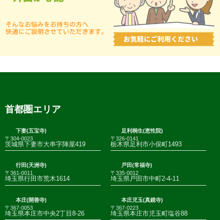
首都圏エリア
下妻(五宝寺)
足利桐生(恵性院)
〒304-0023
〒326-0141
茨城県下妻市大串字陣屋419
栃木県足利市小俣町1493
行田(天洲寺)
戸田(常福寺)
〒361-0011
〒335-0012
埼玉県行田市荒木1614
埼玉県戸田市中町2-4-11
本庄(開善寺)
本庄児玉(真鏡寺)
〒367-0053
〒367-0223
埼玉県本庄市中央2丁目8-26
埼玉県本庄市児玉町塩谷88