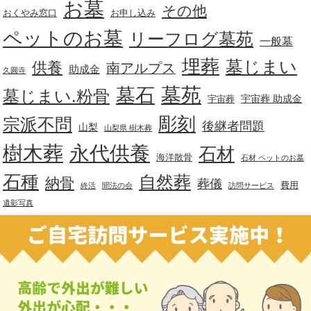
お墓
その他
おくやみ窓口
お申し込み
ペットのお墓
リーフログ墓苑
一般墓
埋葬
墓じまい
供養
南アルプス
助成金
久圓寺
墓苑
墓石
墓じまい.粉骨
宇宙葬 助成金
宇宙葬
彫刻
宗派不問
後継者問題
山梨
山梨県 樹木葬
樹木葬
永代供養
石材
海洋散骨
石材 ペットのお墓
石種
自然葬
納骨
葬儀
費用
終活
聞法の会
訪問サービス
遺影写真