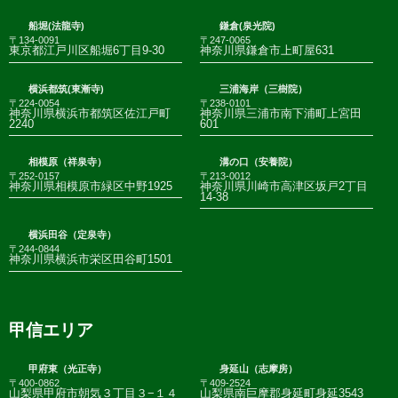
船堀(法龍寺)
鎌倉(泉光院)
〒134-0091
〒247-0065
東京都江戸川区船堀6丁目9-30
神奈川県鎌倉市上町屋631
横浜都筑(東漸寺)
三浦海岸（三樹院）
〒224-0054
〒238-0101
神奈川県横浜市都筑区佐江戸町
神奈川県三浦市南下浦町上宮田
2240
601
相模原（祥泉寺）
溝の口（安養院）
〒252-0157
〒213-0012
神奈川県相模原市緑区中野1925
神奈川県川崎市高津区坂戸2丁目
14-38
横浜田谷（定泉寺）
〒244-0844
神奈川県横浜市栄区田谷町1501
甲信エリア
甲府東（光正寺）
身延山（志摩房）
〒400-0862
〒409-2524
山梨県甲府市朝気３丁目３−１４
山梨県南巨摩郡身延町身延3543