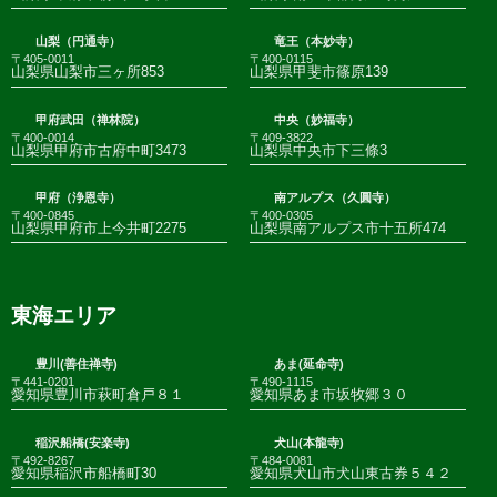
山梨（円通寺）
竜王（本妙寺）
〒405-0011
〒400-0115
山梨県山梨市三ヶ所853
山梨県甲斐市篠原139
甲府武田（禅林院）
中央（妙福寺）
〒400-0014
〒409-3822
山梨県甲府市古府中町3473
山梨県中央市下三條3
甲府（浄恩寺）
南アルプス（久圓寺）
〒400-0845
〒400-0305
山梨県甲府市上今井町2275
山梨県南アルプス市十五所474
東海エリア
豊川(善住禅寺)
あま(延命寺)
〒441-0201
〒490-1115
愛知県豊川市萩町倉戸８１
愛知県あま市坂牧郷３０
稲沢船橋(安楽寺)
犬山(本龍寺)
〒492-8267
〒484-0081
愛知県稲沢市船橋町30
愛知県犬山市犬山東古券５４２