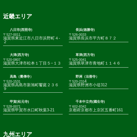
近畿エリア
八日市(西照寺)
長浜(徳勝寺)
〒527-0011
〒526-0033
滋賀県東近江市八日市浜野町４-
滋賀県長浜市平方町８７２
２
大津(西方寺)
草津(西方寺)
〒520-0807
〒525-0041
滋賀県大津市松本１丁目５−１３
滋賀県草津市青地町１１４６
高島（覺傳寺）
野洲（法善寺）
4
〒520-1531
〒520-231
滋賀県高島市新旭町饗庭２３６
滋賀県野洲市小堤312
９
甲賀(松元寺)
千本中立売(國生寺)
〒528-0071
〒602-8342
滋賀県甲賀市水口町秋葉3-21
京都府京都市上京区五番町161
九州エリア