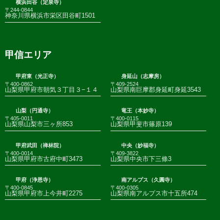
横浜田谷（定泉寺）
〒244-0844
神奈川県横浜市栄区田谷町1501
甲信エリア
甲府東（光正寺）
身延山（志摩房）
〒400-0862
〒409-2524
山梨県甲府市朝気３丁目３−１４
山梨県南巨摩郡身延町身延3543
山梨（円通寺）
竜王（本妙寺）
〒405-0011
〒400-0115
山梨県山梨市三ヶ所853
山梨県甲斐市篠原139
甲府武田（禅林院）
中央（妙福寺）
〒400-0014
〒409-3822
山梨県甲府市古府中町3473
山梨県中央市下三條3
甲府（浄恩寺）
南アルプス（久圓寺）
〒400-0845
〒400-0305
山梨県甲府市上今井町2275
山梨県南アルプス市十五所474