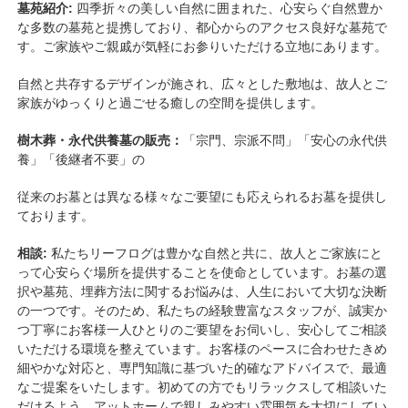
墓苑紹介:
四季折々の美しい自然に囲まれた、心安らぐ自然豊か
な多数の墓苑と提携しており、都心からのアクセス良好な墓苑で
す。ご家族やご親戚が気軽にお参りいただける立地にあります。
自然と共存するデザインが施され、広々とした敷地は、故人とご
家族がゆっくりと過ごせる癒しの空間を提供します。
樹木葬・永代供養墓の販売：
「宗門、宗派不問」「安心の永代供
養」「後継者不要」の
従来のお墓とは異なる様々なご要望にも応えられるお墓を提供し
ております。
相談:
私たちリーフログは豊かな自然と共に、故人とご家族にと
って心安らぐ場所を提供することを使命としています。お墓の選
択や墓苑、埋葬方法に関するお悩みは、人生において大切な決断
の一つです。そのため、私たちの経験豊富なスタッフが、誠実か
つ丁寧にお客様一人ひとりのご要望をお伺いし、安心してご相談
いただける環境を整えています。お客様のペースに合わせたきめ
細やかな対応と、専門知識に基づいた的確なアドバイスで、最適
なご提案をいたします。初めての方でもリラックスして相談いた
だけるよう、アットホームで親しみやすい雰囲気を大切にしてい