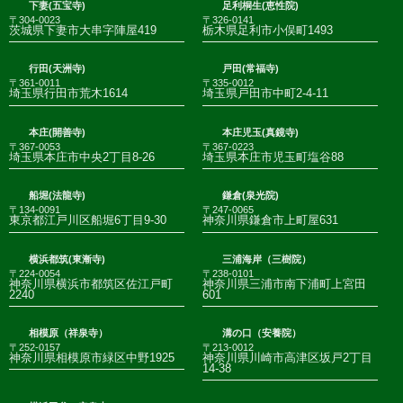
下妻(五宝寺)
足利桐生(恵性院)
〒304-0023
〒326-0141
茨城県下妻市大串字陣屋419
栃木県足利市小俣町1493
行田(天洲寺)
戸田(常福寺)
〒361-0011
〒335-0012
埼玉県行田市荒木1614
埼玉県戸田市中町2-4-11
本庄(開善寺)
本庄児玉(真鏡寺)
〒367-0053
〒367-0223
埼玉県本庄市中央2丁目8-26
埼玉県本庄市児玉町塩谷88
船堀(法龍寺)
鎌倉(泉光院)
〒134-0091
〒247-0065
東京都江戸川区船堀6丁目9-30
神奈川県鎌倉市上町屋631
横浜都筑(東漸寺)
三浦海岸（三樹院）
〒224-0054
〒238-0101
神奈川県横浜市都筑区佐江戸町
神奈川県三浦市南下浦町上宮田
2240
601
相模原（祥泉寺）
溝の口（安養院）
〒252-0157
〒213-0012
神奈川県相模原市緑区中野1925
神奈川県川崎市高津区坂戸2丁目
14-38