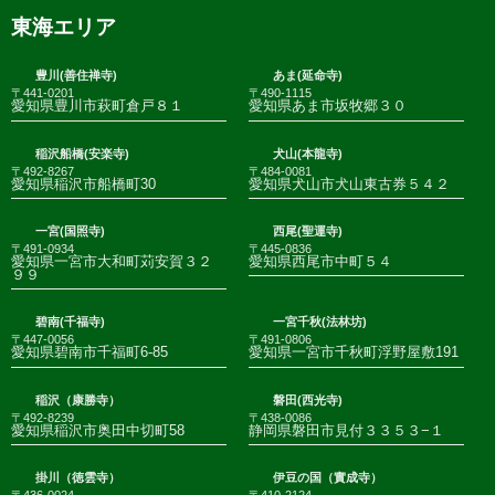
東海エリア
豊川(善住禅寺)
あま(延命寺)
〒441-0201
〒490-1115
愛知県豊川市萩町倉戸８１
愛知県あま市坂牧郷３０
稲沢船橋(安楽寺)
犬山(本龍寺)
〒492-8267
〒484-0081
愛知県稲沢市船橋町30
愛知県犬山市犬山東古券５４２
一宮(国照寺)
西尾(聖運寺)
〒491-0934
〒445-0836
愛知県一宮市大和町苅安賀３２
愛知県西尾市中町５４
９９
碧南(千福寺)
一宮千秋(法林坊)
〒447-0056
〒491-0806
愛知県碧南市千福町6-85
愛知県一宮市千秋町浮野屋敷191
稲沢（康勝寺）
磐田(西光寺)
〒492-8239
〒438-0086
愛知県稲沢市奥田中切町58
静岡県磐田市見付３３５３−１
掛川（徳雲寺）
伊豆の国（實成寺）