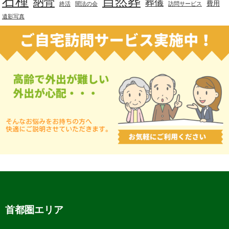
石種
自然葬
納骨
葬儀
費用
終活
聞法の会
訪問サービス
遺影写真
首都圏エリア