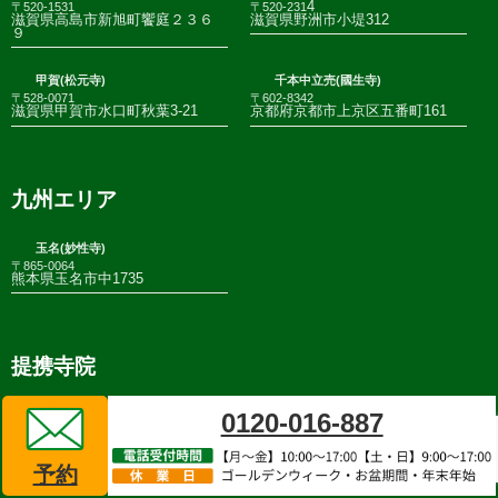
4
〒520-1531
〒520-231
滋賀県高島市新旭町饗庭２３６
滋賀県野洲市小堤312
９
甲賀(松元寺)
千本中立売(國生寺)
〒528-0071
〒602-8342
滋賀県甲賀市水口町秋葉3-21
京都府京都市上京区五番町161
九州エリア
玉名(妙性寺)
〒865-0064
熊本県玉名市中1735
提携寺院
0120-016-887
春日井(新光寺)
笛吹（地蔵院）
〒486-0908
〒406-0003
愛知県春日井市西屋町南野池５
山梨県笛吹市春日居町桑戸513
１
予約