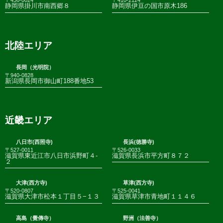
〒436-0024
〒410-2124
静岡県掛川市南西郷８
静岡県伊豆の国市原木186
北陸エリア
長岡（光明院）
〒940-0828
新潟県長岡市御山町188番地53
近畿エリア
八日市(西照寺)
長浜(徳勝寺)
〒527-0011
〒526-0033
滋賀県東近江市八日市浜野町４-
滋賀県長浜市平方町８７２
２
大津(西方寺)
草津(西方寺)
〒520-0807
〒525-0041
滋賀県大津市松本１丁目５−１３
滋賀県草津市青地町１１４６
高島（覺傳寺）
野洲（法善寺）