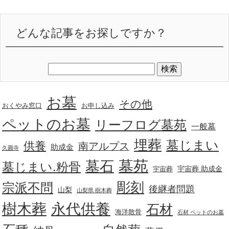
どんな記事をお探しですか？
お墓
その他
おくやみ窓口
お申し込み
ペットのお墓
リーフログ墓苑
一般墓
埋葬
墓じまい
供養
南アルプス
助成金
久圓寺
墓苑
墓石
墓じまい.粉骨
宇宙葬 助成金
宇宙葬
彫刻
宗派不問
後継者問題
山梨
山梨県 樹木葬
樹木葬
永代供養
石材
海洋散骨
石材 ペットのお墓