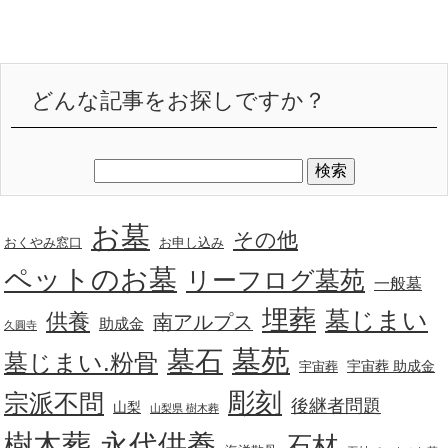
どんな記事をお探しですか？
お墓
その他
おくやみ窓口
お申し込み
ペットのお墓
リーフログ墓苑
一般墓
埋葬
墓じまい
供養
南アルプス
助成金
久圓寺
墓苑
墓石
墓じまい.粉骨
宇宙葬 助成金
宇宙葬
彫刻
宗派不問
後継者問題
山梨
山梨県 樹木葬
樹木葬
永代供養
石材