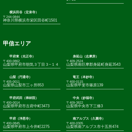
横浜田谷（定泉寺）
〒244-0844
神奈川県横浜市栄区田谷町1501
甲信エリア
甲府東（光正寺）
身延山（志摩房）
〒400-0862
〒409-2524
山梨県甲府市朝気３丁目３−１４
山梨県南巨摩郡身延町身延3543
山梨（円通寺）
竜王（本妙寺）
〒405-0011
〒400-0115
山梨県山梨市三ヶ所853
山梨県甲斐市篠原139
甲府武田（禅林院）
中央（妙福寺）
〒400-0014
〒409-3822
山梨県甲府市古府中町3473
山梨県中央市下三條3
甲府（浄恩寺）
南アルプス（久圓寺）
〒400-0845
〒400-0305
山梨県甲府市上今井町2275
山梨県南アルプス市十五所474