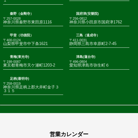
１
秦野（金剛寺）
国府津(安樂院)
〒257-0028
〒256-0812
神奈川県秦野市東田原1116
神奈川県小田原市国府津1762
甲斐（功徳院）
三島（遠成寺）
〒400-0124
〒411-0031
山梨県甲斐市中下条1621
静岡県三島市幸原町2-7-45
青梅(東光寺)
津島(蓮台寺)
〒198-0087
〒496-0804
東京都青梅市天ケ瀬町1203-2
愛知県津島市弥生町６
足柄(最明寺)
〒258-0019
神奈川県足柄上郡大井町金子３
３１５
営業カレンダー