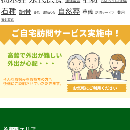
海洋散骨
石材 ペットのお墓
石種
自然葬
納骨
葬儀
費用
終活
聞法の会
訪問サービス
遺影写真
首都圏エリア