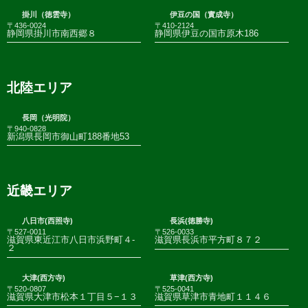
掛川（徳雲寺）
伊豆の国（實成寺）
〒436-0024
〒410-2124
静岡県掛川市南西郷８
静岡県伊豆の国市原木186
北陸エリア
長岡（光明院）
〒940-0828
新潟県長岡市御山町188番地53
近畿エリア
八日市(西照寺)
長浜(徳勝寺)
〒527-0011
〒526-0033
滋賀県東近江市八日市浜野町４-
滋賀県長浜市平方町８７２
２
大津(西方寺)
草津(西方寺)
〒520-0807
〒525-0041
滋賀県大津市松本１丁目５−１３
滋賀県草津市青地町１１４６