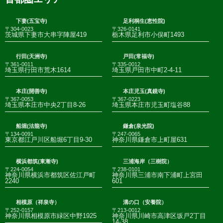
下妻(五宝寺)
足利桐生(恵性院)
〒304-0023
〒326-0141
茨城県下妻市大串字陣屋419
栃木県足利市小俣町1493
行田(天洲寺)
戸田(常福寺)
〒361-0011
〒335-0012
埼玉県行田市荒木1614
埼玉県戸田市中町2-4-11
本庄(開善寺)
本庄児玉(真鏡寺)
〒367-0053
〒367-0223
埼玉県本庄市中央2丁目8-26
埼玉県本庄市児玉町塩谷88
船堀(法龍寺)
鎌倉(泉光院)
〒134-0091
〒247-0065
東京都江戸川区船堀6丁目9-30
神奈川県鎌倉市上町屋631
横浜都筑(東漸寺)
三浦海岸（三樹院）
〒224-0054
〒238-0101
神奈川県横浜市都筑区佐江戸町
神奈川県三浦市南下浦町上宮田
2240
601
相模原（祥泉寺）
溝の口（安養院）
〒252-0157
〒213-0012
神奈川県相模原市緑区中野1925
神奈川県川崎市高津区坂戸2丁目
14-38