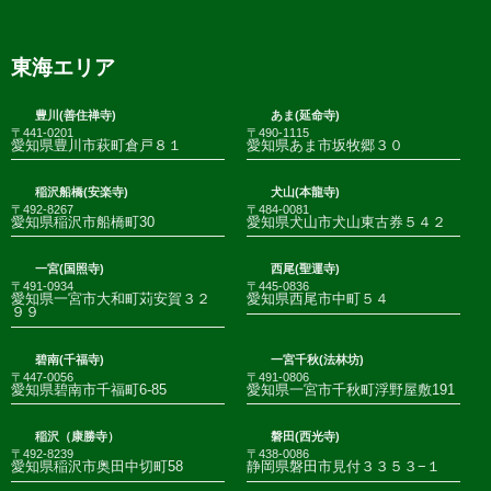
東海エリア
豊川(善住禅寺)
あま(延命寺)
〒441-0201
〒490-1115
愛知県豊川市萩町倉戸８１
愛知県あま市坂牧郷３０
稲沢船橋(安楽寺)
犬山(本龍寺)
〒492-8267
〒484-0081
愛知県稲沢市船橋町30
愛知県犬山市犬山東古券５４２
一宮(国照寺)
西尾(聖運寺)
〒491-0934
〒445-0836
愛知県一宮市大和町苅安賀３２
愛知県西尾市中町５４
９９
碧南(千福寺)
一宮千秋(法林坊)
〒447-0056
〒491-0806
愛知県碧南市千福町6-85
愛知県一宮市千秋町浮野屋敷191
稲沢（康勝寺）
磐田(西光寺)
〒492-8239
〒438-0086
愛知県稲沢市奥田中切町58
静岡県磐田市見付３３５３−１