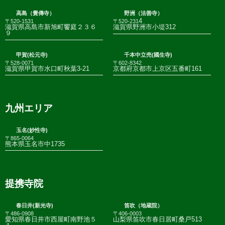
高島（覺傳寺）
野洲（法善寺）
4
〒520-1531
〒520-231
滋賀県高島市新旭町饗庭２３６
滋賀県野洲市小堤312
９
甲賀(松元寺)
千本中立売(國生寺)
〒528-0071
〒602-8342
滋賀県甲賀市水口町秋葉3-21
京都府京都市上京区五番町161
九州エリア
玉名(妙性寺)
〒865-0064
熊本県玉名市中1735
提携寺院
春日井(新光寺)
笛吹（地蔵院）
〒486-0908
〒406-0003
愛知県春日井市西屋町南野池５
山梨県笛吹市春日居町桑戸513