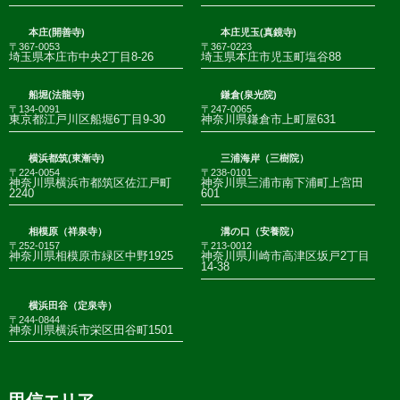
本庄(開善寺)
本庄児玉(真鏡寺)
〒367-0053
〒367-0223
埼玉県本庄市中央2丁目8-26
埼玉県本庄市児玉町塩谷88
船堀(法龍寺)
鎌倉(泉光院)
〒134-0091
〒247-0065
東京都江戸川区船堀6丁目9-30
神奈川県鎌倉市上町屋631
横浜都筑(東漸寺)
三浦海岸（三樹院）
〒224-0054
〒238-0101
神奈川県横浜市都筑区佐江戸町
神奈川県三浦市南下浦町上宮田
2240
601
相模原（祥泉寺）
溝の口（安養院）
〒252-0157
〒213-0012
神奈川県相模原市緑区中野1925
神奈川県川崎市高津区坂戸2丁目
14-38
横浜田谷（定泉寺）
〒244-0844
神奈川県横浜市栄区田谷町1501