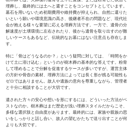
埋葬し、最終的には土へと還すことをコンセプトとしています。
墓石を用いないため初期費用や維持費が抑えられ、自然に還りた
いという願いや環境意識の高さ、後継者不在の問題など、現代社
会が抱える様々な要望に応える埋葬方法です。一方で、遺骨の分
解速度が土壌環境に左右されたり、後から遺骨を取り出すのが難
しいケースもあるなど、伝統的なお墓にはない注意点も存在しま
す。
特に「骨はどうなるのか？」という疑問に対しては、「時間をか
けて土に溶け込む」というのが樹木葬の基本的な答えです。粉骨
して埋めることで分解を促進するケースが多いですが、運営主体
の方針や骨壺の素材、埋葬方法によっては長く形が残る可能性も
ゼロではありません。故人や遺族の意向を尊重しながら、管理者
と十分に相談することが大切です。
遺された方々の安心や想いを形にするには、どういった方法がベ
ストなのか。樹木葬はまだ歴史が浅い埋葬スタイルだからこそ、
多様な選択肢と自由度があります。最終的には、家族や親族の思
いをしっかりと話し合い、故人の望むかたちで送り出すことが何
よりも大切です。