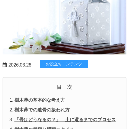
お役立ちコンテンツ
2026.03.28
目 次
樹木葬の基本的な考え方
樹木葬での遺骨の扱われ方
「骨はどうなるの？」—土に還るまでのプロセス