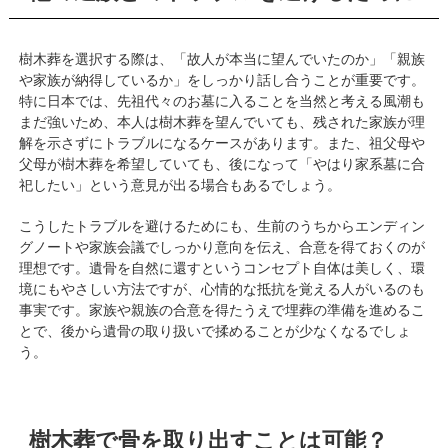
樹木葬を選択する際は、「故人が本当に望んでいたのか」「親族
や家族が納得しているか」をしっかり話し合うことが重要です。
特に日本では、先祖代々のお墓に入ることを当然と考える風潮も
まだ強いため、本人は樹木葬を望んでいても、残された家族が理
解を示さずにトラブルになるケースがあります。また、祖父母や
父母が樹木葬を希望していても、後になって「やはり家系墓に合
祀したい」という意見が出る場合もあるでしょう。
こうしたトラブルを避けるためにも、生前のうちからエンディン
グノートや家族会議でしっかり意向を伝え、合意を得ておくのが
理想です。遺骨を自然に還すというコンセプト自体は美しく、環
境にもやさしい方法ですが、心情的な抵抗を覚える人がいるのも
事実です。家族や親族の合意を得たうえで埋葬の準備を進めるこ
とで、後から遺骨の取り扱いで揉めることが少なくなるでしょ
う。
樹木葬で骨を取り出すことは可能？