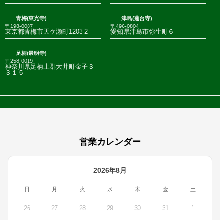
青梅(東光寺)
津島(蓮台寺)
〒198-0087
〒496-0804
東京都青梅市天ケ瀬町1203-2
愛知県津島市弥生町６
足柄(最明寺)
〒258-0019
神奈川県足柄上郡大井町金子３
３１５
営業カレンダー
2026年8月
日
月
火
水
木
金
土
26
27
28
29
30
31
1