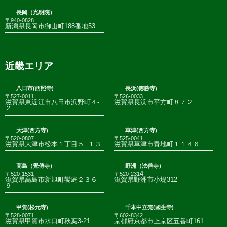
長岡（光明院）
〒940-0828
新潟県長岡市御山町188番地53
近畿エリア
八日市(西照寺)
長浜(徳勝寺)
〒527-0011
〒526-0033
滋賀県東近江市八日市浜野町４-
滋賀県長浜市平方町８７２
２
大津(西方寺)
草津(西方寺)
〒520-0807
〒525-0041
滋賀県大津市松本１丁目５−１３
滋賀県草津市青地町１１４６
高島（覺傳寺）
野洲（法善寺）
4
〒520-1531
〒520-231
滋賀県高島市新旭町饗庭２３６
滋賀県野洲市小堤312
９
甲賀(松元寺)
千本中立売(國生寺)
〒528-0071
〒602-8342
滋賀県甲賀市水口町秋葉3-21
京都府京都市上京区五番町161