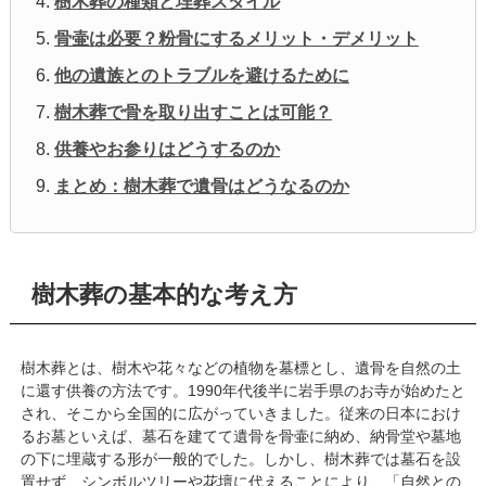
樹木葬の種類と埋葬スタイル
骨壷は必要？粉骨にするメリット・デメリット
他の遺族とのトラブルを避けるために
樹木葬で骨を取り出すことは可能？
供養やお参りはどうするのか
まとめ：樹木葬で遺骨はどうなるのか
樹木葬の基本的な考え方
樹木葬とは、樹木や花々などの植物を墓標とし、遺骨を自然の土
に還す供養の方法です。1990年代後半に岩手県のお寺が始めたと
され、そこから全国的に広がっていきました。従来の日本におけ
るお墓といえば、墓石を建てて遺骨を骨壷に納め、納骨堂や墓地
の下に埋蔵する形が一般的でした。しかし、樹木葬では墓石を設
置せず、シンボルツリーや花壇に代えることにより、「自然との