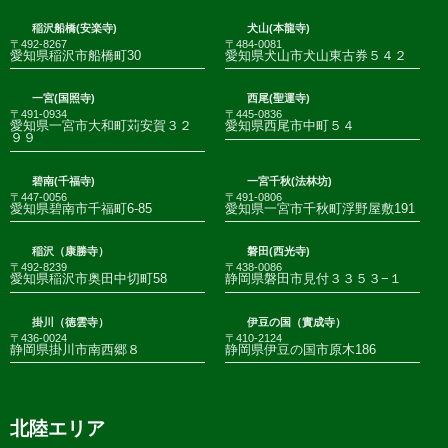
稲沢船橋(安楽寺)
犬山(本龍寺)
〒492-8267
〒484-0081
愛知県稲沢市船橋町30
愛知県犬山市犬山東古券５４２
一宮(国照寺)
西尾(聖運寺)
〒491-0934
〒445-0836
愛知県一宮市大和町苅安賀３２
愛知県西尾市中町５４
９９
碧南(千福寺)
一宮千秋(法林坊)
〒447-0056
〒491-0806
愛知県碧南市千福町6-85
愛知県一宮市千秋町浮野屋敷191
稲沢（康勝寺）
磐田(西光寺)
〒492-8239
〒438-0086
愛知県稲沢市奥田中切町58
静岡県磐田市見付３３５３−１
掛川（徳雲寺）
伊豆の国（實成寺）
〒436-0024
〒410-2124
静岡県掛川市南西郷８
静岡県伊豆の国市原木186
北陸エリア