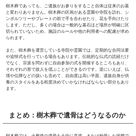
樹木葬であっても、ご遺族がお参りをすること自体は従来のお墓
と変わりありません。樹木葬の区画がある霊園や寺院を訪れ、シ
ンボルツリーやプレートの前で手を合わせたり、花を手向けたり
します。ただし、多くの場合は一般的な墓石ほど場所が明確に区
切られていないため、施設のルールや他の利用者への配慮が求め
られます。
また、樹木葬を運営している寺院や霊園では、定期的な合同法要
や追悼式を行っている場合もあります。伝統的な仏式の読経だけ
でなく、宗派を問わずに自由参加の式を開催するところもあり、
それぞれの形で故人を偲ぶことができるのです。逆にいえば、仏
壇や位牌などの扱いも含めて、自由度は高い半面、遺族自身が供
養のスタイルをある程度決めていかなければならない部分もあり
ます。
まとめ：樹木葬で遺骨はどうなるのか
樹木葬では、火葬後の遺骨を土中に直接、または粉骨した状態で