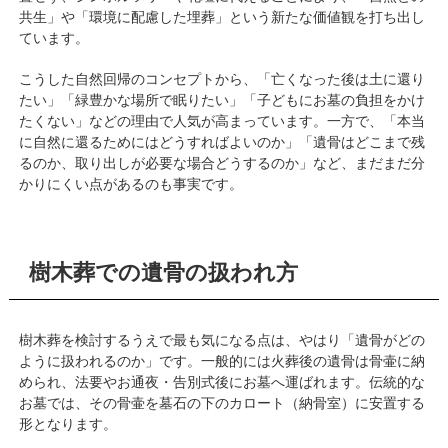
共生」や「環境に配慮した埋葬」という新たな価値観を打ち出し
ています。
こうした自然回帰のコンセプトから、「亡くなった後は土に還り
たい」「緑豊かな場所で眠りたい」「子どもにお墓の負担をかけ
たくない」などの理由で人気が高まっています。一方で、「本当
に自然に還るためにはどうすればよいのか」「遺骨はどこまで残
るのか、取り出しが必要な場合どうするのか」など、まだまだ分
かりにくい点があるのも事実です。
樹木葬での遺骨の扱われ方
樹木葬を検討するうえで最も気になる点は、やはり「遺骨がどの
ように扱われるのか」です。一般的には火葬後の遺骨は骨壷に納
められ、法要やお通夜・告別式後にお墓へ運ばれます。伝統的な
お墓では、その骨壷を墓石の下のカロート（納骨室）に安置する
形となります。