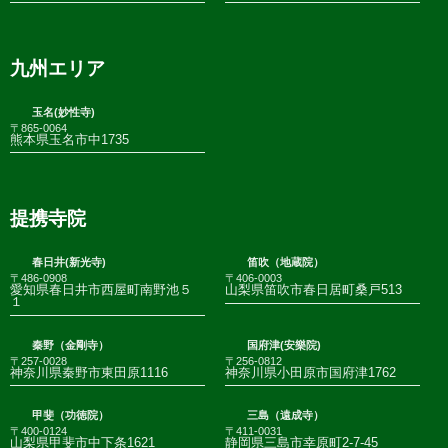
九州エリア
玉名(妙性寺)
〒865-0064
熊本県玉名市中1735
提携寺院
春日井(新光寺)
笛吹（地蔵院）
〒486-0908
〒406-0003
愛知県春日井市西屋町南野池５
山梨県笛吹市春日居町桑戸513
１
秦野（金剛寺）
国府津(安樂院)
〒257-0028
〒256-0812
神奈川県秦野市東田原1116
神奈川県小田原市国府津1762
甲斐（功徳院）
三島（遠成寺）
〒400-0124
〒411-0031
山梨県甲斐市中下条1621
静岡県三島市幸原町2-7-45