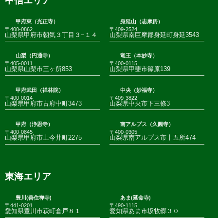
甲信エリア
甲府東（光正寺）
身延山（志摩房）
〒400-0862
〒409-2524
山梨県甲府市朝気３丁目３−１４
山梨県南巨摩郡身延町身延3543
山梨（円通寺）
竜王（本妙寺）
〒405-0011
〒400-0115
山梨県山梨市三ヶ所853
山梨県甲斐市篠原139
甲府武田（禅林院）
中央（妙福寺）
〒400-0014
〒409-3822
山梨県甲府市古府中町3473
山梨県中央市下三條3
甲府（浄恩寺）
南アルプス（久圓寺）
〒400-0845
〒400-0305
山梨県甲府市上今井町2275
山梨県南アルプス市十五所474
東海エリア
豊川(善住禅寺)
あま(延命寺)
〒441-0201
〒490-1115
愛知県豊川市萩町倉戸８１
愛知県あま市坂牧郷３０