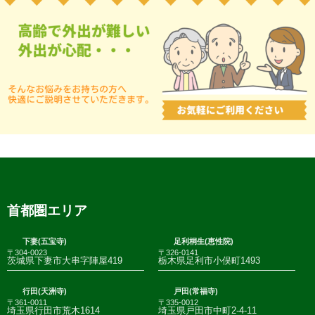
首都圏エリア
下妻(五宝寺)
足利桐生(恵性院)
〒304-0023
〒326-0141
茨城県下妻市大串字陣屋419
栃木県足利市小俣町1493
行田(天洲寺)
戸田(常福寺)
〒361-0011
〒335-0012
埼玉県行田市荒木1614
埼玉県戸田市中町2-4-11