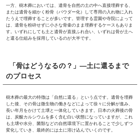
一方、樹木葬においては、遺骨を自然の土の中へ直接埋葬する、
または遺骨を細かく粉骨（パウダー化）して専用の入れ物に入れ
たうえで埋葬することが多いです。管理する霊園や寺院によって
は、遺骨を粉砕せずに小さな骨壷のまま埋葬するケースもありま
す。いずれにしても土と遺骨が直接ふれ合い、いずれは骨が土へ
と還る仕組みを採用しているのが大半です。
「骨はどうなるの？」—土に還るまで
のプロセス
樹木葬の最大の特徴は「自然に還る」という点です。遺骨を埋葬
した後、その骨は微生物の働きなどによって徐々に分解が進み、
長い年月をかけて土壌と一体化していきます。日本の火葬後の骨
は、炭酸カルシウムを多く含む白い状態になっていますが、これ
も土壌や水分、菌類などの自然環境下に置かれることで少しずつ
変化していき、最終的には土に溶け込んでいくのです。