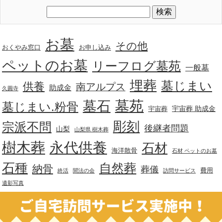
お墓
その他
おくやみ窓口
お申し込み
ペットのお墓
リーフログ墓苑
一般墓
埋葬
墓じまい
供養
南アルプス
助成金
久圓寺
墓苑
墓石
墓じまい.粉骨
宇宙葬 助成金
宇宙葬
彫刻
宗派不問
後継者問題
山梨
山梨県 樹木葬
樹木葬
永代供養
石材
海洋散骨
石材 ペットのお墓
石種
自然葬
納骨
葬儀
費用
終活
聞法の会
訪問サービス
遺影写真