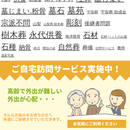
久圓寺
墓苑
墓石
墓じまい.粉骨
宇宙葬 助成金
宇宙葬
彫刻
宗派不問
後継者問題
山梨
山梨県 樹木葬
樹木葬
永代供養
石材
海洋散骨
石材 ペットのお墓
石種
自然葬
納骨
葬儀
費用
終活
聞法の会
訪問サービス
遺影写真