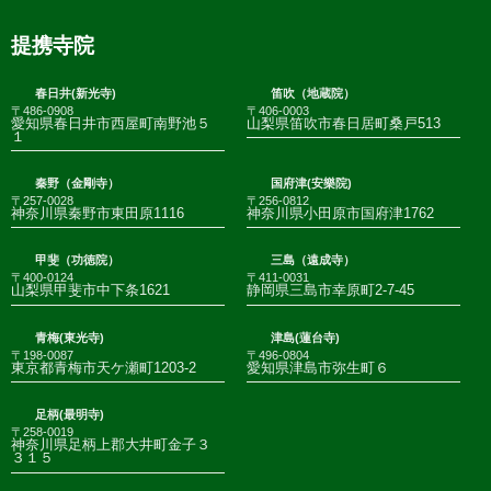
提携寺院
春日井(新光寺)
笛吹（地蔵院）
〒486-0908
〒406-0003
愛知県春日井市西屋町南野池５
山梨県笛吹市春日居町桑戸513
１
秦野（金剛寺）
国府津(安樂院)
〒257-0028
〒256-0812
神奈川県秦野市東田原1116
神奈川県小田原市国府津1762
甲斐（功徳院）
三島（遠成寺）
〒400-0124
〒411-0031
山梨県甲斐市中下条1621
静岡県三島市幸原町2-7-45
青梅(東光寺)
津島(蓮台寺)
〒198-0087
〒496-0804
東京都青梅市天ケ瀬町1203-2
愛知県津島市弥生町６
足柄(最明寺)
〒258-0019
神奈川県足柄上郡大井町金子３
３１５