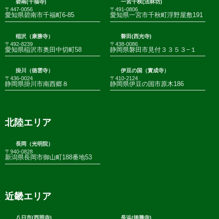
碧南(千福寺)
一宮千秋(法林坊)
〒447-0056
〒491-0806
愛知県碧南市千福町6-85
愛知県一宮市千秋町浮野屋敷191
稲沢（康勝寺）
磐田(西光寺)
〒492-8239
〒438-0086
愛知県稲沢市奥田中切町58
静岡県磐田市見付３３５３−１
掛川（徳雲寺）
伊豆の国（實成寺）
〒436-0024
〒410-2124
静岡県掛川市南西郷８
静岡県伊豆の国市原木186
北陸エリア
長岡（光明院）
〒940-0828
新潟県長岡市御山町188番地53
近畿エリア
八日市(西照寺)
長浜(徳勝寺)