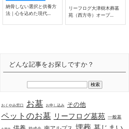
納骨しない選択と供養方
リーフログ大津樹木葬墓
法｜心を込めた現代...
苑（西方寺）オープ...
どんな記事をお探しですか？
お墓
その他
おくやみ窓口
お申し込み
ペットのお墓
リーフログ墓苑
一般墓
埋葬
墓じまい
供養
南アルプス
助成金