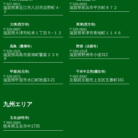
〒527-0011
〒526-0033
滋賀県東近江市八日市浜野町４-
滋賀県長浜市平方町８７２
２
大津(西方寺)
草津(西方寺)
〒520-0807
〒525-0041
滋賀県大津市松本１丁目５−１３
滋賀県草津市青地町１１４６
高島（覺傳寺）
野洲（法善寺）
4
〒520-1531
〒520-231
滋賀県高島市新旭町饗庭２３６
滋賀県野洲市小堤312
９
甲賀(松元寺)
千本中立売(國生寺)
〒528-0071
〒602-8342
滋賀県甲賀市水口町秋葉3-21
京都府京都市上京区五番町161
九州エリア
玉名(妙性寺)
〒865-0064
熊本県玉名市中1735