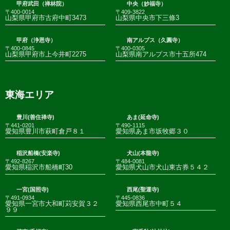
甲府武田（禅林院）
中央（妙福寺）
〒400-0014
〒409-3822
山梨県甲府市古府中町3473
山梨県中央市下三條3
甲府（浄恩寺）
南アルプス（久圓寺）
〒400-0845
〒400-0305
山梨県甲府市上今井町2275
山梨県南アルプス市十五所474
東海エリア
豊川(善住禅寺)
あま(延命寺)
〒441-0201
〒490-1115
愛知県豊川市萩町倉戸８１
愛知県あま市坂牧郷３０
稲沢船橋(安楽寺)
犬山(本龍寺)
〒492-8267
〒484-0081
愛知県稲沢市船橋町30
愛知県犬山市犬山東古券５４２
一宮(国照寺)
西尾(聖運寺)
〒491-0934
〒445-0836
愛知県一宮市大和町苅安賀３２
愛知県西尾市中町５４
９９