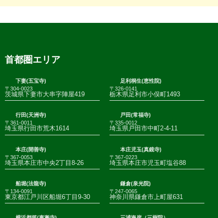
首都圏エリア
下妻(五宝寺)
足利桐生(恵性院)
〒304-0023
〒326-0141
茨城県下妻市大串字陣屋419
栃木県足利市小俣町1493
行田(天洲寺)
戸田(常福寺)
〒361-0011
〒335-0012
埼玉県行田市荒木1614
埼玉県戸田市中町2-4-11
本庄(開善寺)
本庄児玉(真鏡寺)
〒367-0053
〒367-0223
埼玉県本庄市中央2丁目8-26
埼玉県本庄市児玉町塩谷88
船堀(法龍寺)
鎌倉(泉光院)
〒134-0091
〒247-0065
東京都江戸川区船堀6丁目9-30
神奈川県鎌倉市上町屋631
横浜都筑(東漸寺)
三浦海岸（三樹院）