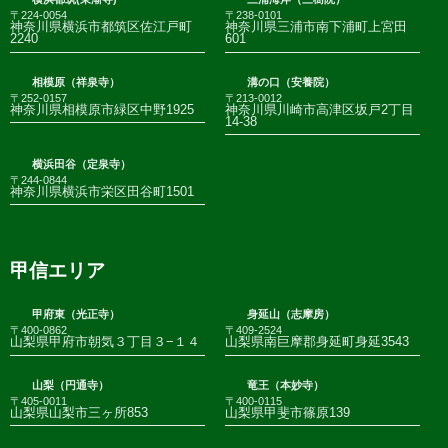
〒224-0054
〒238-0101
神奈川県横浜市都筑区佐江戸町
神奈川県三浦市南下浦町上宮田
2240
601
相模原（祥泉寺）
溝の口（安養院）
〒252-0157
〒213-0012
神奈川県相模原市緑区中野1925
神奈川県川崎市高津区坂戸2丁目
14-38
横浜田谷（定泉寺）
〒244-0844
神奈川県横浜市栄区田谷町1501
甲信エリア
甲府東（光正寺）
身延山（志摩房）
〒400-0862
〒409-2524
山梨県甲府市朝気３丁目３−１４
山梨県南巨摩郡身延町身延3543
山梨（円通寺）
竜王（本妙寺）
〒405-0011
〒400-0115
山梨県山梨市三ヶ所853
山梨県甲斐市篠原139