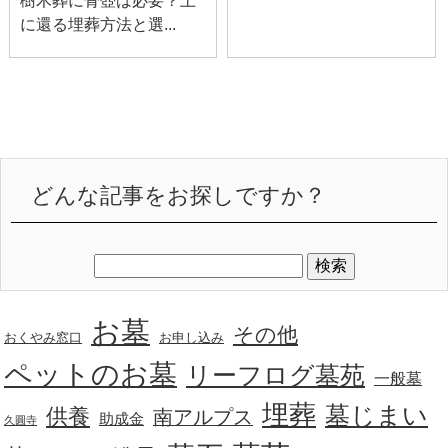
樹木葬に骨壺は必要？土
に還る埋葬方法と選...
どんな記事をお探しですか？
お墓
その他
おくやみ窓口
お申し込み
ペットのお墓
リーフログ墓苑
一般墓
埋葬
墓じまい
供養
南アルプス
助成金
久圓寺