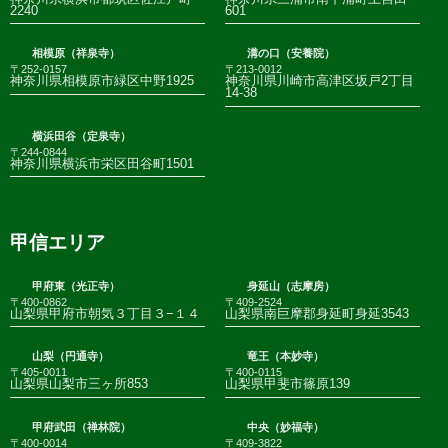
2240
601
相模原（祥泉寺）
溝の口（安養院）
〒252-0157
〒213-0012
神奈川県相模原市緑区中野1925
神奈川県川崎市高津区坂戸2丁目
14-38
横浜田谷（定泉寺）
〒244-0844
神奈川県横浜市栄区田谷町1501
甲信エリア
甲府東（光正寺）
身延山（志摩房）
〒400-0862
〒409-2524
山梨県甲府市朝気３丁目３−１４
山梨県南巨摩郡身延町身延3543
山梨（円通寺）
竜王（本妙寺）
〒405-0011
〒400-0115
山梨県山梨市三ヶ所853
山梨県甲斐市篠原139
甲府武田（禅林院）
中央（妙福寺）
〒400-0014
〒409-3822