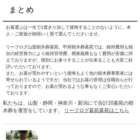
まとめ
お墓選ぶは一生で1度きり決して後悔することのないように、本
人・ご家族が納得いく形で選んでくださいませ。
リーフログ山梨樹木葬墓苑、甲府樹木葬墓苑では、維持費用も独
自の経営努力により維持管理費、檀家義務もなく費用が安価に抑
えておりますが、個別にお参りすることが出来ることも大変ご好
評いただいております。
また、お墓が荒れやすいという後悔もよく他の樹木葬事業者には
寄せられているようですが、当社ではお墓の管理は住職自らが行
っておりますので、お墓が荒れるような事もなくご安心いただい
ております。
私たちは、山梨・静岡・神奈川・新潟にて合計20墓苑の樹
木葬を運営をしています。
リーフログ墓苑墓苑はこちら