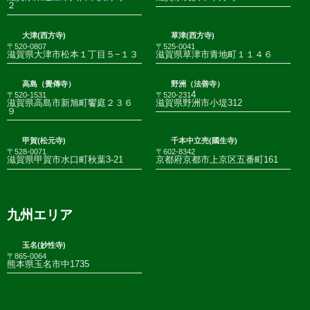
２
大津(西方寺)
草津(西方寺)
〒520-0807
〒525-0041
滋賀県大津市松本１丁目５−１３
滋賀県草津市青地町１１４６
高島（覺傳寺）
野洲（法善寺）
4
〒520-1531
〒520-231
滋賀県高島市新旭町饗庭２３６
滋賀県野洲市小堤312
９
甲賀(松元寺)
千本中立売(國生寺)
〒528-0071
〒602-8342
滋賀県甲賀市水口町秋葉3-21
京都府京都市上京区五番町161
九州エリア
玉名(妙性寺)
〒865-0064
熊本県玉名市中1735