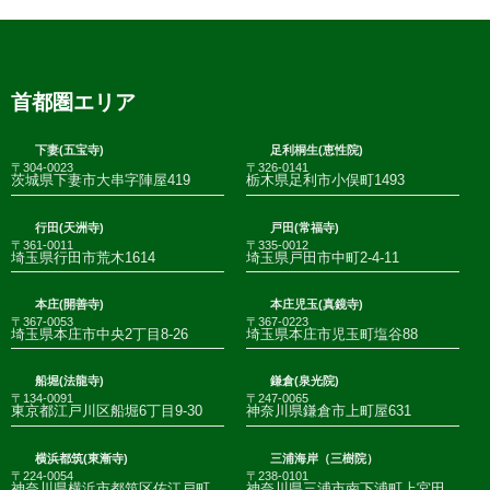
首都圏エリア
下妻(五宝寺)
足利桐生(恵性院)
〒304-0023
〒326-0141
茨城県下妻市大串字陣屋419
栃木県足利市小俣町1493
行田(天洲寺)
戸田(常福寺)
〒361-0011
〒335-0012
埼玉県行田市荒木1614
埼玉県戸田市中町2-4-11
本庄(開善寺)
本庄児玉(真鏡寺)
〒367-0053
〒367-0223
埼玉県本庄市中央2丁目8-26
埼玉県本庄市児玉町塩谷88
船堀(法龍寺)
鎌倉(泉光院)
〒134-0091
〒247-0065
東京都江戸川区船堀6丁目9-30
神奈川県鎌倉市上町屋631
横浜都筑(東漸寺)
三浦海岸（三樹院）
〒224-0054
〒238-0101
神奈川県横浜市都筑区佐江戸町
神奈川県三浦市南下浦町上宮田