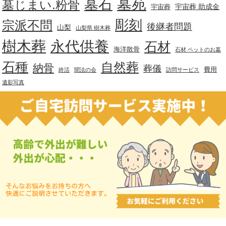
墓苑
墓石
墓じまい.粉骨
宇宙葬 助成金
宇宙葬
彫刻
宗派不問
後継者問題
山梨
山梨県 樹木葬
樹木葬
永代供養
石材
海洋散骨
石材 ペットのお墓
石種
自然葬
納骨
葬儀
費用
終活
聞法の会
訪問サービス
遺影写真