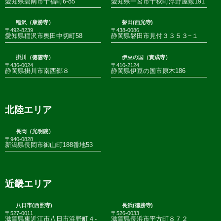
愛知県碧南市千福町6-85
愛知県一宮市千秋町浮野屋敷191
稲沢（康勝寺）
磐田(西光寺)
〒492-8239
〒438-0086
愛知県稲沢市奥田中切町58
静岡県磐田市見付３３５３−１
掛川（徳雲寺）
伊豆の国（實成寺）
〒436-0024
〒410-2124
静岡県掛川市南西郷８
静岡県伊豆の国市原木186
北陸エリア
長岡（光明院）
〒940-0828
新潟県長岡市御山町188番地53
近畿エリア
八日市(西照寺)
長浜(徳勝寺)
〒527-0011
〒526-0033
滋賀県東近江市八日市浜野町４-
滋賀県長浜市平方町８７２