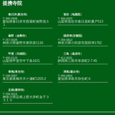
提携寺院
春日井(新光寺)
笛吹（地蔵院）
〒486-0908
〒406-0003
愛知県春日井市西屋町南野池５
山梨県笛吹市春日居町桑戸513
１
秦野（金剛寺）
国府津(安樂院)
〒257-0028
〒256-0812
神奈川県秦野市東田原1116
神奈川県小田原市国府津1762
甲斐（功徳院）
三島（遠成寺）
〒400-0124
〒411-0031
山梨県甲斐市中下条1621
静岡県三島市幸原町2-7-45
青梅(東光寺)
津島(蓮台寺)
〒198-0087
〒496-0804
東京都青梅市天ケ瀬町1203-2
愛知県津島市弥生町６
足柄(最明寺)
〒258-0019
神奈川県足柄上郡大井町金子３
３１５