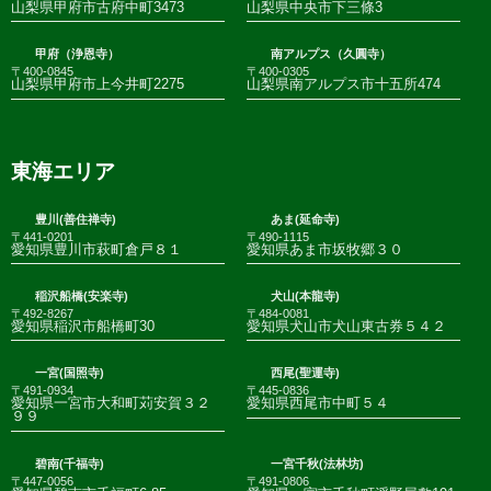
山梨県甲府市古府中町3473
山梨県中央市下三條3
甲府（浄恩寺）
南アルプス（久圓寺）
〒400-0845
〒400-0305
山梨県甲府市上今井町2275
山梨県南アルプス市十五所474
東海エリア
豊川(善住禅寺)
あま(延命寺)
〒441-0201
〒490-1115
愛知県豊川市萩町倉戸８１
愛知県あま市坂牧郷３０
稲沢船橋(安楽寺)
犬山(本龍寺)
〒492-8267
〒484-0081
愛知県稲沢市船橋町30
愛知県犬山市犬山東古券５４２
一宮(国照寺)
西尾(聖運寺)
〒491-0934
〒445-0836
愛知県一宮市大和町苅安賀３２
愛知県西尾市中町５４
９９
碧南(千福寺)
一宮千秋(法林坊)
〒447-0056
〒491-0806