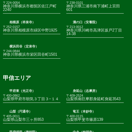
〒224-0054
〒238-0101
神奈川県横浜市都筑区佐江戸町
神奈川県三浦市南下浦町上宮田
2240
601
相模原（祥泉寺）
溝の口（安養院）
〒252-0157
〒213-0012
神奈川県相模原市緑区中野1925
神奈川県川崎市高津区坂戸2丁目
14-38
横浜田谷（定泉寺）
〒244-0844
神奈川県横浜市栄区田谷町1501
甲信エリア
甲府東（光正寺）
身延山（志摩房）
〒400-0862
〒409-2524
山梨県甲府市朝気３丁目３−１４
山梨県南巨摩郡身延町身延3543
山梨（円通寺）
竜王（本妙寺）
〒405-0011
〒400-0115
山梨県山梨市三ヶ所853
山梨県甲斐市篠原139