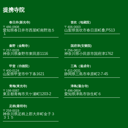
提携寺院
春日井(新光寺)
笛吹（地蔵院）
〒486-0908
〒406-0003
愛知県春日井市西屋町南野池５
山梨県笛吹市春日居町桑戸513
１
秦野（金剛寺）
国府津(安樂院)
〒257-0028
〒256-0812
神奈川県秦野市東田原1116
神奈川県小田原市国府津1762
甲斐（功徳院）
三島（遠成寺）
〒400-0124
〒411-0031
山梨県甲斐市中下条1621
静岡県三島市幸原町2-7-45
青梅(東光寺)
津島(蓮台寺)
〒198-0087
〒496-0804
東京都青梅市天ケ瀬町1203-2
愛知県津島市弥生町６
足柄(最明寺)
〒258-0019
神奈川県足柄上郡大井町金子３
３１５