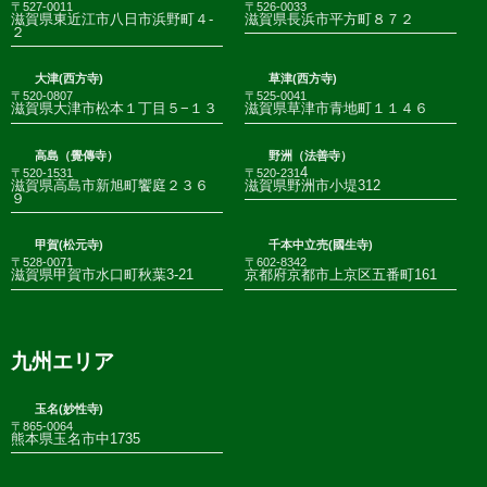
〒527-0011
〒526-0033
滋賀県東近江市八日市浜野町４-
滋賀県長浜市平方町８７２
２
大津(西方寺)
草津(西方寺)
〒520-0807
〒525-0041
滋賀県大津市松本１丁目５−１３
滋賀県草津市青地町１１４６
高島（覺傳寺）
野洲（法善寺）
4
〒520-1531
〒520-231
滋賀県高島市新旭町饗庭２３６
滋賀県野洲市小堤312
９
甲賀(松元寺)
千本中立売(國生寺)
〒528-0071
〒602-8342
滋賀県甲賀市水口町秋葉3-21
京都府京都市上京区五番町161
九州エリア
玉名(妙性寺)
〒865-0064
熊本県玉名市中1735