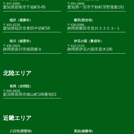
〒447-0056
〒491-0806
愛知県碧南市千福町6-85
愛知県一宮市千秋町浮野屋敷191
稲沢（康勝寺）
磐田(西光寺)
〒492-8239
〒438-0086
愛知県稲沢市奥田中切町58
静岡県磐田市見付３３５３−１
掛川（徳雲寺）
伊豆の国（實成寺）
〒436-0024
〒410-2124
静岡県掛川市南西郷８
静岡県伊豆の国市原木186
北陸エリア
長岡（光明院）
〒940-0828
新潟県長岡市御山町188番地53
近畿エリア
八日市(西照寺)
長浜(徳勝寺)