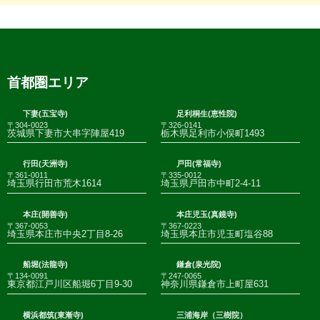
首都圏エリア
下妻(五宝寺)
足利桐生(恵性院)
〒304-0023
〒326-0141
茨城県下妻市大串字陣屋419
栃木県足利市小俣町1493
行田(天洲寺)
戸田(常福寺)
〒361-0011
〒335-0012
埼玉県行田市荒木1614
埼玉県戸田市中町2-4-11
本庄(開善寺)
本庄児玉(真鏡寺)
〒367-0053
〒367-0223
埼玉県本庄市中央2丁目8-26
埼玉県本庄市児玉町塩谷88
船堀(法龍寺)
鎌倉(泉光院)
〒134-0091
〒247-0065
東京都江戸川区船堀6丁目9-30
神奈川県鎌倉市上町屋631
横浜都筑(東漸寺)
三浦海岸（三樹院）