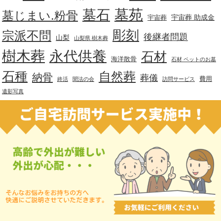
墓苑
墓石
墓じまい.粉骨
宇宙葬 助成金
宇宙葬
彫刻
宗派不問
後継者問題
山梨
山梨県 樹木葬
樹木葬
永代供養
石材
海洋散骨
石材 ペットのお墓
石種
自然葬
納骨
葬儀
費用
終活
聞法の会
訪問サービス
遺影写真