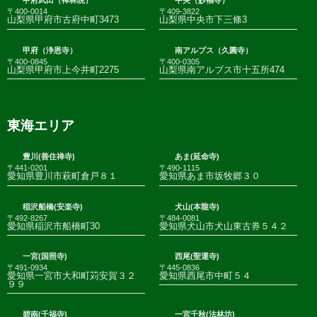
甲府武田（禅林院）
中央（妙福寺）
〒400-0014
〒409-3822
山梨県甲府市古府中町3473
山梨県中央市下三條3
甲府（浄恩寺）
南アルプス（久圓寺）
〒400-0845
〒400-0305
山梨県甲府市上今井町2275
山梨県南アルプス市十五所474
東海エリア
豊川(善住禅寺)
あま(延命寺)
〒441-0201
〒490-1115
愛知県豊川市萩町倉戸８１
愛知県あま市坂牧郷３０
稲沢船橋(安楽寺)
犬山(本龍寺)
〒492-8267
〒484-0081
愛知県稲沢市船橋町30
愛知県犬山市犬山東古券５４２
一宮(国照寺)
西尾(聖運寺)
〒491-0934
〒445-0836
愛知県一宮市大和町苅安賀３２
愛知県西尾市中町５４
９９
碧南(千福寺)
一宮千秋(法林坊)