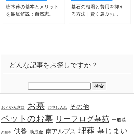
樹木葬の基本とメリット
墓石の相場と費用を抑え
を徹底解説：自然志...
る方法｜賢く選ぶお...
どんな記事をお探しですか？
お墓
その他
おくやみ窓口
お申し込み
ペットのお墓
リーフログ墓苑
一般墓
埋葬
墓じまい
供養
南アルプス
助成金
久圓寺