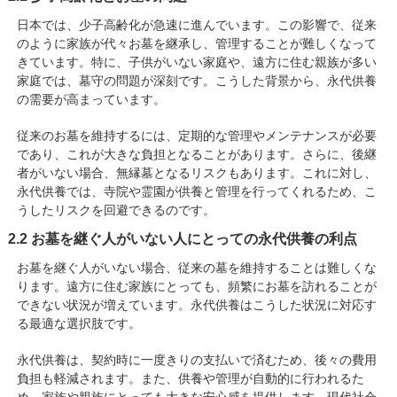
日本では、少子高齢化が急速に進んでいます。この影響で、従来
のように家族が代々お墓を継承し、管理することが難しくなって
きています。特に、子供がいない家庭や、遠方に住む親族が多い
家庭では、墓守の問題が深刻です。こうした背景から、永代供養
の需要が高まっています。
従来のお墓を維持するには、定期的な管理やメンテナンスが必要
であり、これが大きな負担となることがあります。さらに、後継
者がいない場合、無縁墓となるリスクもあります。これに対し、
永代供養では、寺院や霊園が供養と管理を行ってくれるため、こ
うしたリスクを回避できるのです。
2.2 お墓を継ぐ人がいない人にとっての永代供養の利点
お墓を継ぐ人がいない場合、従来の墓を維持することは難しくな
ります。遠方に住む家族にとっても、頻繁にお墓を訪れることが
できない状況が増えています。永代供養はこうした状況に対応す
る最適な選択肢です。
永代供養は、契約時に一度きりの支払いで済むため、後々の費用
負担も軽減されます。また、供養や管理が自動的に行われるた
め、家族や親族にとっても大きな安心感を提供します。現代社会