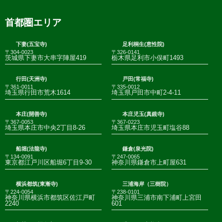
首都圏エリア
下妻(五宝寺)
足利桐生(恵性院)
〒304-0023
〒326-0141
茨城県下妻市大串字陣屋419
栃木県足利市小俣町1493
行田(天洲寺)
戸田(常福寺)
〒361-0011
〒335-0012
埼玉県行田市荒木1614
埼玉県戸田市中町2-4-11
本庄(開善寺)
本庄児玉(真鏡寺)
〒367-0053
〒367-0223
埼玉県本庄市中央2丁目8-26
埼玉県本庄市児玉町塩谷88
船堀(法龍寺)
鎌倉(泉光院)
〒134-0091
〒247-0065
東京都江戸川区船堀6丁目9-30
神奈川県鎌倉市上町屋631
横浜都筑(東漸寺)
三浦海岸（三樹院）
〒224-0054
〒238-0101
神奈川県横浜市都筑区佐江戸町
神奈川県三浦市南下浦町上宮田
2240
601