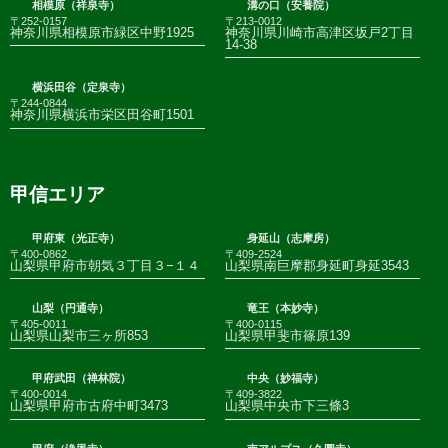
相模原（祥泉寺）
溝の口（安養院）
〒252-0157
〒213-0012
神奈川県相模原市緑区中野1925
神奈川県川崎市高津区坂戸2丁目
14-38
横浜田谷（定泉寺）
〒244-0844
神奈川県横浜市栄区田谷町1501
甲信エリア
甲府東（光正寺）
身延山（志摩房）
〒400-0862
〒409-2524
山梨県甲府市朝気３丁目３−１４
山梨県南巨摩郡身延町身延3543
山梨（円通寺）
竜王（本妙寺）
〒405-0011
〒400-0115
山梨県山梨市三ヶ所853
山梨県甲斐市篠原139
甲府武田（禅林院）
中央（妙福寺）
〒400-0014
〒409-3822
山梨県甲府市古府中町3473
山梨県中央市下三條3