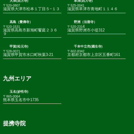
大津(西方寺)
草津(西方寺)
〒520-0807
〒525-0041
滋賀県大津市松本１丁目５−１３
滋賀県草津市青地町１１４６
高島（覺傳寺）
野洲（法善寺）
4
〒520-1531
〒520-231
滋賀県高島市新旭町饗庭２３６
滋賀県野洲市小堤312
９
甲賀(松元寺)
千本中立売(國生寺)
〒528-0071
〒602-8342
滋賀県甲賀市水口町秋葉3-21
京都府京都市上京区五番町161
九州エリア
玉名(妙性寺)
〒865-0064
熊本県玉名市中1735
提携寺院