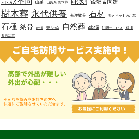
彫刻
宗派不問
後継者問題
山梨
山梨県 樹木葬
樹木葬
永代供養
石材
海洋散骨
石材 ペットのお墓
石種
自然葬
納骨
葬儀
費用
終活
聞法の会
訪問サービス
遺影写真