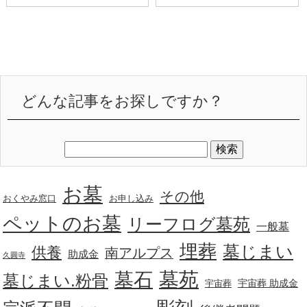
どんな記事をお探しですか？
お墓
その他
おくやみ窓口
お申し込み
ペットのお墓
リーフログ墓苑
一般墓
埋葬
墓じまい
供養
南アルプス
助成金
久圓寺
墓苑
墓石
墓じまい.粉骨
宇宙葬 助成金
宇宙葬