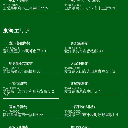
甲府（浄恩寺）
南アルプス（久圓寺）
〒400-0845
〒400-0305
山梨県甲府市上今井町2275
山梨県南アルプス市十五所474
東海エリア
豊川(善住禅寺)
あま(延命寺)
〒441-0201
〒490-1115
愛知県豊川市萩町倉戸８１
愛知県あま市坂牧郷３０
稲沢船橋(安楽寺)
犬山(本龍寺)
〒492-8267
〒484-0081
愛知県稲沢市船橋町30
愛知県犬山市犬山東古券５４２
一宮(国照寺)
西尾(聖運寺)
〒491-0934
〒445-0836
愛知県一宮市大和町苅安賀３２
愛知県西尾市中町５４
９９
碧南(千福寺)
一宮千秋(法林坊)
〒447-0056
〒491-0806
愛知県碧南市千福町6-85
愛知県一宮市千秋町浮野屋敷191
稲沢（康勝寺）
磐田(西光寺)