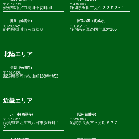
〒492-8239
〒438-0086
愛知県稲沢市奥田中切町58
静岡県磐田市見付３３５３−１
掛川（徳雲寺）
伊豆の国（實成寺）
〒436-0024
〒410-2124
静岡県掛川市南西郷８
静岡県伊豆の国市原木186
北陸エリア
長岡（光明院）
〒940-0828
新潟県長岡市御山町188番地53
近畿エリア
八日市(西照寺)
長浜(徳勝寺)
〒527-0011
〒526-0033
滋賀県東近江市八日市浜野町４-
滋賀県長浜市平方町８７２
２