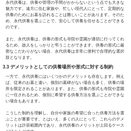
永代供養は、供養や管理の手間がかからないという点でも大きな
魅力です。遠方に住む家族や、忙しい現代人にとって、定期的な
供養のためにお墓を訪れることは難しいことがあります。そのた
め、永代供養を選ぶことで、安心して供養を任せることができる
のです。
また、永代供養は、供養の形式も寺院や霊園が適切に行ってくれ
るため、故人をしっかりと弔うことができます。供養の形式に厳
密なこだわりがない場合、永代供養は非常に便利で合理的な選択
肢となります。
3.3 デメリットとしての供養場所や形式に対する制約
一方で、永代供養にはいくつかのデメリットも存在します。例え
ば、従来のお墓と違い、個別の墓碑がない場合も多く、供養の場
所を限定されることがあります。また、供養の形式も寺院や霊園
に一任されるため、個別に希望する供養方法を選ぶことができな
い場合もあります。
こうした制約を理解し、自分や家族の希望に合った供養方法を選
ぶことが重要です。とはいえ、多くの人にとって、これらのデメ
リットは許容範囲内であり、永代供養のメリットが上回るケース