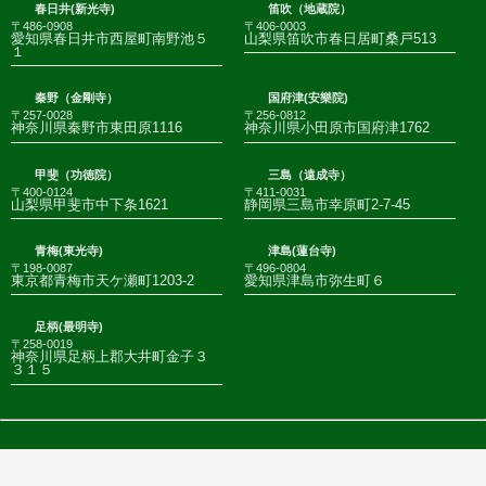
春日井(新光寺)
笛吹（地蔵院）
〒486-0908
〒406-0003
愛知県春日井市西屋町南野池５
山梨県笛吹市春日居町桑戸513
１
秦野（金剛寺）
国府津(安樂院)
〒257-0028
〒256-0812
神奈川県秦野市東田原1116
神奈川県小田原市国府津1762
甲斐（功徳院）
三島（遠成寺）
〒400-0124
〒411-0031
山梨県甲斐市中下条1621
静岡県三島市幸原町2-7-45
青梅(東光寺)
津島(蓮台寺)
〒198-0087
〒496-0804
東京都青梅市天ケ瀬町1203-2
愛知県津島市弥生町６
足柄(最明寺)
〒258-0019
神奈川県足柄上郡大井町金子３
３１５