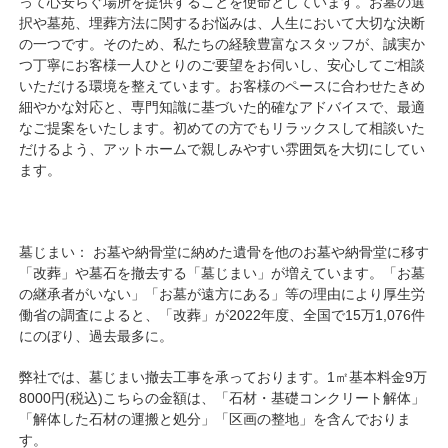
って心安らぐ場所を提供することを使命としています。お墓の選
択や墓苑、埋葬方法に関するお悩みは、人生において大切な決断
の一つです。そのため、私たちの経験豊富なスタッフが、誠実か
つ丁寧にお客様一人ひとりのご要望をお伺いし、安心してご相談
いただける環境を整えています。お客様のペースに合わせたきめ
細やかな対応と、専門知識に基づいた的確なアドバイスで、最適
なご提案をいたします。初めての方でもリラックスして相談いた
だけるよう、アットホームで親しみやすい雰囲気を大切にしてい
ます。
墓じまい： お墓や納骨堂に納めた遺骨を他のお墓や納骨堂に移す
「改葬」や墓石を撤去する「墓じまい」が増えています。「お墓
の継承者がいない」「お墓が遠方にある」等の理由により厚生労
働省の調査によると、「改葬」が2022年度、全国で15万1,076件
にのぼり、過去最多に。
弊社では、墓じまい撤去工事を承っております。1㎡基本料金9万
8000円(税込)こちらの金額は、「石材・基礎コンクリート解体」
「解体した石材の運搬と処分」「区画の整地」を含んでおりま
す。