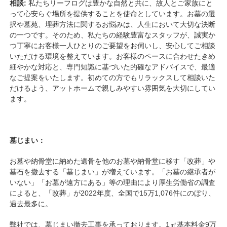
相談:
私たちリーフログは豊かな自然と共に、故人とご家族にと
って心安らぐ場所を提供することを使命としています。お墓の選
択や墓苑、埋葬方法に関するお悩みは、人生において大切な決断
の一つです。そのため、私たちの経験豊富なスタッフが、誠実か
つ丁寧にお客様一人ひとりのご要望をお伺いし、安心してご相談
いただける環境を整えています。お客様のペースに合わせたきめ
細やかな対応と、専門知識に基づいた的確なアドバイスで、最適
なご提案をいたします。初めての方でもリラックスして相談いた
だけるよう、アットホームで親しみやすい雰囲気を大切にしてい
ます。
墓じまい：
お墓や納骨堂に納めた遺骨を他のお墓や納骨堂に移す「改葬」や
墓石を撤去する「墓じまい」が増えています。「お墓の継承者が
いない」「お墓が遠方にある」等の理由により厚生労働省の調査
によると、「改葬」が2022年度、全国で15万1,076件にのぼり、
過去最多に。
弊社では、墓じまい撤去工事を承っております。1㎡基本料金9万