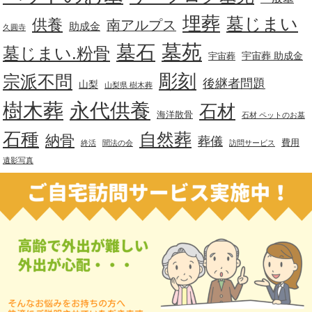
埋葬
墓じまい
供養
南アルプス
助成金
久圓寺
墓苑
墓石
墓じまい.粉骨
宇宙葬 助成金
宇宙葬
彫刻
宗派不問
後継者問題
山梨
山梨県 樹木葬
樹木葬
永代供養
石材
海洋散骨
石材 ペットのお墓
石種
自然葬
納骨
葬儀
費用
終活
聞法の会
訪問サービス
遺影写真