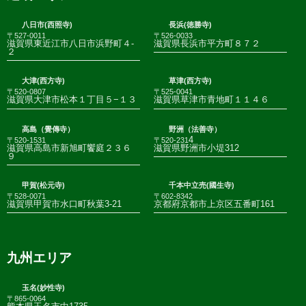
八日市(西照寺)
長浜(徳勝寺)
〒527-0011
〒526-0033
滋賀県東近江市八日市浜野町４-
滋賀県長浜市平方町８７２
２
大津(西方寺)
草津(西方寺)
〒520-0807
〒525-0041
滋賀県大津市松本１丁目５−１３
滋賀県草津市青地町１１４６
高島（覺傳寺）
野洲（法善寺）
4
〒520-1531
〒520-231
滋賀県高島市新旭町饗庭２３６
滋賀県野洲市小堤312
９
甲賀(松元寺)
千本中立売(國生寺)
〒528-0071
〒602-8342
滋賀県甲賀市水口町秋葉3-21
京都府京都市上京区五番町161
九州エリア
玉名(妙性寺)
〒865-0064