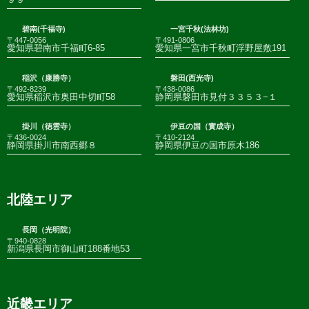
碧南(千福寺)
一宮千秋(法林坊)
〒447-0056
〒491-0806
愛知県碧南市千福町6-85
愛知県一宮市千秋町浮野屋敷191
稲沢（康勝寺）
磐田(西光寺)
〒492-8239
〒438-0086
愛知県稲沢市奥田中切町58
静岡県磐田市見付３３５３−１
掛川（徳雲寺）
伊豆の国（實成寺）
〒436-0024
〒410-2124
静岡県掛川市南西郷８
静岡県伊豆の国市原木186
北陸エリア
長岡（光明院）
〒940-0828
新潟県長岡市御山町188番地53
近畿エリア