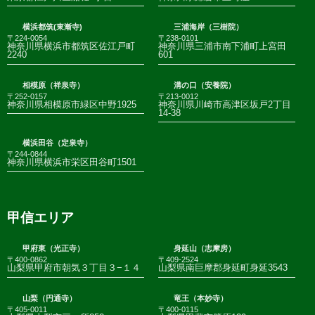
横浜都筑(東漸寺)
三浦海岸（三樹院）
〒224-0054
〒238-0101
神奈川県横浜市都筑区佐江戸町
神奈川県三浦市南下浦町上宮田
2240
601
相模原（祥泉寺）
溝の口（安養院）
〒252-0157
〒213-0012
神奈川県相模原市緑区中野1925
神奈川県川崎市高津区坂戸2丁目
14-38
横浜田谷（定泉寺）
〒244-0844
神奈川県横浜市栄区田谷町1501
甲信エリア
甲府東（光正寺）
身延山（志摩房）
〒400-0862
〒409-2524
山梨県甲府市朝気３丁目３−１４
山梨県南巨摩郡身延町身延3543
山梨（円通寺）
竜王（本妙寺）
〒405-0011
〒400-0115