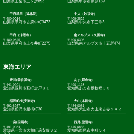
山梨県山梨市三ヶ所853
山梨県甲斐市篠原139
甲府武田（禅林院）
中央（妙福寺）
〒400-0014
〒409-3822
山梨県甲府市古府中町3473
山梨県中央市下三條3
甲府（浄恩寺）
南アルプス（久圓寺）
〒400-0845
〒400-0305
山梨県甲府市上今井町2275
山梨県南アルプス市十五所474
東海エリア
豊川(善住禅寺)
あま(延命寺)
〒441-0201
〒490-1115
愛知県豊川市萩町倉戸８１
愛知県あま市坂牧郷３０
稲沢船橋(安楽寺)
犬山(本龍寺)
〒492-8267
〒484-0081
愛知県稲沢市船橋町30
愛知県犬山市犬山東古券５４２
一宮(国照寺)
西尾(聖運寺)
〒491-0934
〒445-0836
愛知県一宮市大和町苅安賀３２
愛知県西尾市中町５４
９９