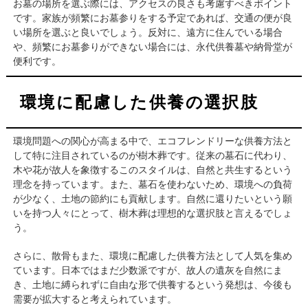
お墓の場所を選ぶ際には、アクセスの良さも考慮すべきポイント
です。家族が頻繁にお墓参りをする予定であれば、交通の便が良
い場所を選ぶと良いでしょう。反対に、遠方に住んでいる場合
や、頻繁にお墓参りができない場合には、永代供養墓や納骨堂が
便利です。
環境に配慮した供養の選択肢
環境問題への関心が高まる中で、エコフレンドリーな供養方法と
して特に注目されているのが樹木葬です。従来の墓石に代わり、
木や花が故人を象徴するこのスタイルは、自然と共生するという
理念を持っています。また、墓石を使わないため、環境への負荷
が少なく、土地の節約にも貢献します。自然に還りたいという願
いを持つ人々にとって、樹木葬は理想的な選択肢と言えるでしょ
う。
さらに、散骨もまた、環境に配慮した供養方法として人気を集め
ています。日本ではまだ少数派ですが、故人の遺灰を自然にま
き、土地に縛られずに自由な形で供養するという発想は、今後も
需要が拡大すると考えられています。