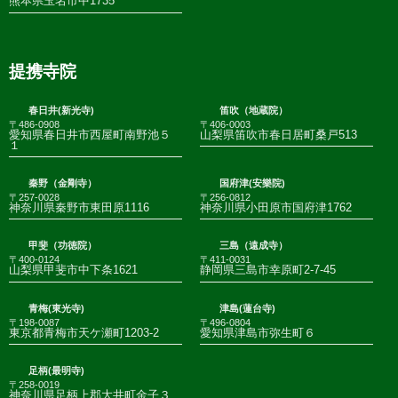
熊本県玉名市中1735
提携寺院
春日井(新光寺)
笛吹（地蔵院）
〒486-0908
〒406-0003
愛知県春日井市西屋町南野池５
山梨県笛吹市春日居町桑戸513
１
秦野（金剛寺）
国府津(安樂院)
〒257-0028
〒256-0812
神奈川県秦野市東田原1116
神奈川県小田原市国府津1762
甲斐（功徳院）
三島（遠成寺）
〒400-0124
〒411-0031
山梨県甲斐市中下条1621
静岡県三島市幸原町2-7-45
青梅(東光寺)
津島(蓮台寺)
〒198-0087
〒496-0804
東京都青梅市天ケ瀬町1203-2
愛知県津島市弥生町６
足柄(最明寺)
〒258-0019
神奈川県足柄上郡大井町金子３