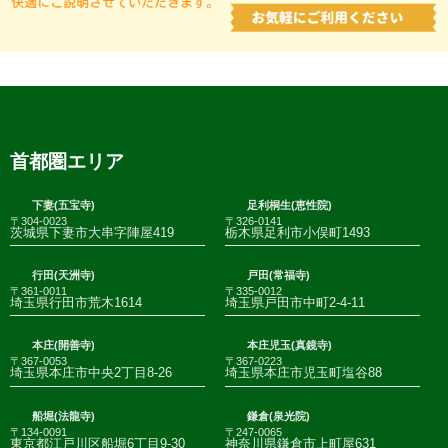
首都圏エリア
下妻(五宝寺)
足利桐生(恵性院)
〒304-0023
〒326-0141
茨城県下妻市大串字陣屋419
栃木県足利市小俣町1493
行田(天洲寺)
戸田(常福寺)
〒361-0011
〒335-0012
埼玉県行田市荒木1614
埼玉県戸田市中町2-4-11
本庄(開善寺)
本庄児玉(真鏡寺)
〒367-0053
〒367-0223
埼玉県本庄市中央2丁目8-26
埼玉県本庄市児玉町塩谷88
船堀(法龍寺)
鎌倉(泉光院)
〒134-0091
〒247-0065
東京都江戸川区船堀6丁目9-30
神奈川県鎌倉市上町屋631