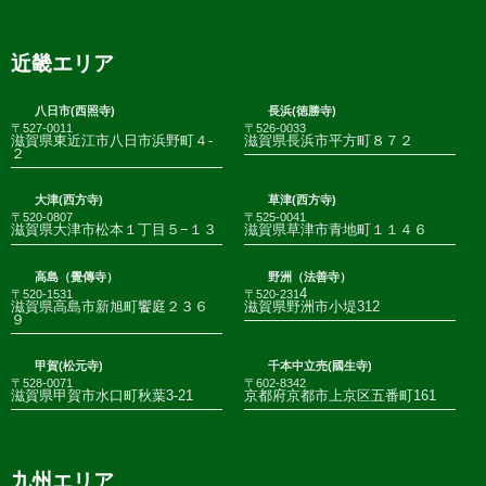
近畿エリア
八日市(西照寺)
長浜(徳勝寺)
〒527-0011
〒526-0033
滋賀県東近江市八日市浜野町４-
滋賀県長浜市平方町８７２
２
大津(西方寺)
草津(西方寺)
〒520-0807
〒525-0041
滋賀県大津市松本１丁目５−１３
滋賀県草津市青地町１１４６
高島（覺傳寺）
野洲（法善寺）
4
〒520-1531
〒520-231
滋賀県高島市新旭町饗庭２３６
滋賀県野洲市小堤312
９
甲賀(松元寺)
千本中立売(國生寺)
〒528-0071
〒602-8342
滋賀県甲賀市水口町秋葉3-21
京都府京都市上京区五番町161
九州エリア