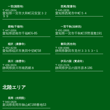
一宮(国照寺)
西尾(聖運寺)
〒491-0934
〒445-0836
愛知県一宮市大和町苅安賀３２
愛知県西尾市中町５４
９９
碧南(千福寺)
一宮千秋(法林坊)
〒447-0056
〒491-0806
愛知県碧南市千福町6-85
愛知県一宮市千秋町浮野屋敷191
稲沢（康勝寺）
磐田(西光寺)
〒492-8239
〒438-0086
愛知県稲沢市奥田中切町58
静岡県磐田市見付３３５３−１
掛川（徳雲寺）
伊豆の国（實成寺）
〒436-0024
〒410-2124
静岡県掛川市南西郷８
静岡県伊豆の国市原木186
北陸エリア
長岡（光明院）
〒940-0828
新潟県長岡市御山町188番地53