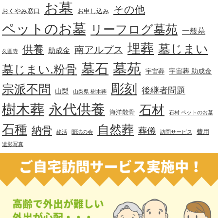
お墓
その他
おくやみ窓口
お申し込み
ペットのお墓
リーフログ墓苑
一般墓
埋葬
墓じまい
供養
南アルプス
助成金
久圓寺
墓苑
墓石
墓じまい.粉骨
宇宙葬 助成金
宇宙葬
彫刻
宗派不問
後継者問題
山梨
山梨県 樹木葬
樹木葬
永代供養
石材
海洋散骨
石材 ペットのお墓
石種
自然葬
納骨
葬儀
費用
終活
聞法の会
訪問サービス
遺影写真