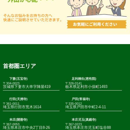
首都圏エリア
下妻(五宝寺)
足利桐生(恵性院)
〒304-0023
〒326-0141
茨城県下妻市大串字陣屋419
栃木県足利市小俣町1493
行田(天洲寺)
戸田(常福寺)
〒361-0011
〒335-0012
埼玉県行田市荒木1614
埼玉県戸田市中町2-4-11
本庄(開善寺)
本庄児玉(真鏡寺)
〒367-0053
〒367-0223
埼玉県本庄市中央2丁目8-26
埼玉県本庄市児玉町塩谷88