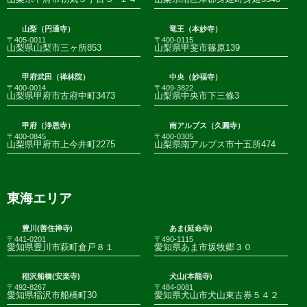
山梨（円通寺）
竜王（本妙寺）
〒405-0011
〒400-0115
山梨県山梨市三ヶ所853
山梨県甲斐市篠原139
甲府武田（禅林院）
中央（妙福寺）
〒400-0014
〒409-3822
山梨県甲府市古府中町3473
山梨県中央市下三條3
甲府（浄恩寺）
南アルプス（久圓寺）
〒400-0845
〒400-0305
山梨県甲府市上今井町2275
山梨県南アルプス市十五所474
東海エリア
豊川(善住禅寺)
あま(延命寺)
〒441-0201
〒490-1115
愛知県豊川市萩町倉戸８１
愛知県あま市坂牧郷３０
稲沢船橋(安楽寺)
犬山(本龍寺)
〒492-8267
〒484-0081
愛知県稲沢市船橋町30
愛知県犬山市犬山東古券５４２