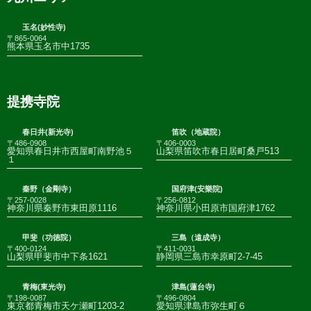
玉名(妙性寺)
〒865-0064
熊本県玉名市中1735
提携寺院
春日井(新光寺)
笛吹（地蔵院）
〒486-0908
〒406-0003
愛知県春日井市西屋町南野池５
山梨県笛吹市春日居町桑戸513
１
秦野（金剛寺）
国府津(安樂院)
〒257-0028
〒256-0812
神奈川県秦野市東田原1116
神奈川県小田原市国府津1762
甲斐（功徳院）
三島（遠成寺）
〒400-0124
〒411-0031
山梨県甲斐市中下条1621
静岡県三島市幸原町2-7-45
青梅(東光寺)
津島(蓮台寺)
〒198-0087
〒496-0804
東京都青梅市天ケ瀬町1203-2
愛知県津島市弥生町６