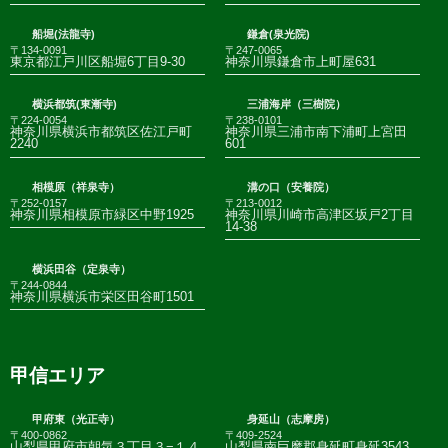
船堀(法龍寺)
鎌倉(泉光院)
〒134-0091
〒247-0065
東京都江戸川区船堀6丁目9-30
神奈川県鎌倉市上町屋631
横浜都筑(東漸寺)
三浦海岸（三樹院）
〒224-0054
〒238-0101
神奈川県横浜市都筑区佐江戸町
神奈川県三浦市南下浦町上宮田
2240
601
相模原（祥泉寺）
溝の口（安養院）
〒252-0157
〒213-0012
神奈川県相模原市緑区中野1925
神奈川県川崎市高津区坂戸2丁目
14-38
横浜田谷（定泉寺）
〒244-0844
神奈川県横浜市栄区田谷町1501
甲信エリア
甲府東（光正寺）
身延山（志摩房）
〒400-0862
〒409-2524
山梨県甲府市朝気３丁目３−１４
山梨県南巨摩郡身延町身延3543