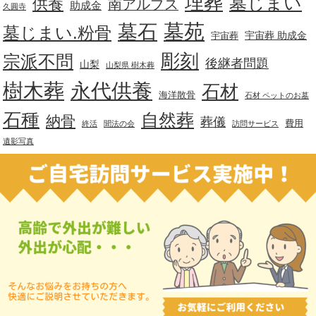
埋葬
墓じまい
供養
南アルプス
助成金
久圓寺
墓苑
墓石
墓じまい.粉骨
宇宙葬 助成金
宇宙葬
彫刻
宗派不問
後継者問題
山梨
山梨県 樹木葬
樹木葬
永代供養
石材
海洋散骨
石材 ペットのお墓
石種
自然葬
納骨
葬儀
費用
終活
聞法の会
訪問サービス
遺影写真