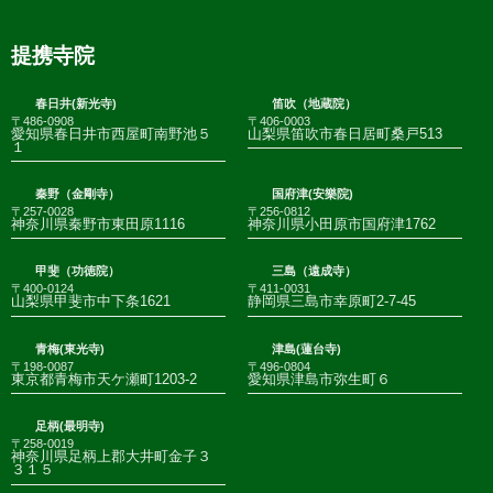
提携寺院
春日井(新光寺)
笛吹（地蔵院）
〒486-0908
〒406-0003
愛知県春日井市西屋町南野池５
山梨県笛吹市春日居町桑戸513
１
秦野（金剛寺）
国府津(安樂院)
〒257-0028
〒256-0812
神奈川県秦野市東田原1116
神奈川県小田原市国府津1762
甲斐（功徳院）
三島（遠成寺）
〒400-0124
〒411-0031
山梨県甲斐市中下条1621
静岡県三島市幸原町2-7-45
青梅(東光寺)
津島(蓮台寺)
〒198-0087
〒496-0804
東京都青梅市天ケ瀬町1203-2
愛知県津島市弥生町６
足柄(最明寺)
〒258-0019
神奈川県足柄上郡大井町金子３
３１５