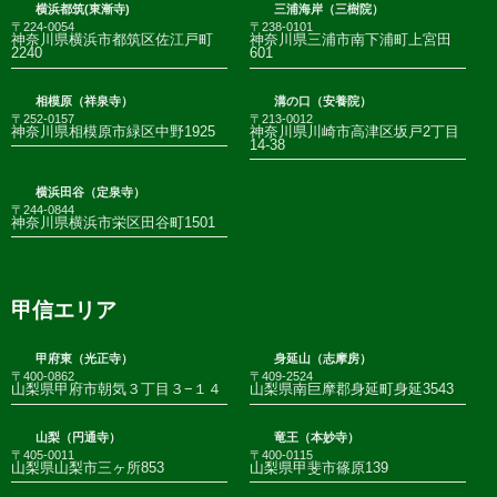
横浜都筑(東漸寺)
三浦海岸（三樹院）
〒224-0054
〒238-0101
神奈川県横浜市都筑区佐江戸町
神奈川県三浦市南下浦町上宮田
2240
601
相模原（祥泉寺）
溝の口（安養院）
〒252-0157
〒213-0012
神奈川県相模原市緑区中野1925
神奈川県川崎市高津区坂戸2丁目
14-38
横浜田谷（定泉寺）
〒244-0844
神奈川県横浜市栄区田谷町1501
甲信エリア
甲府東（光正寺）
身延山（志摩房）
〒400-0862
〒409-2524
山梨県甲府市朝気３丁目３−１４
山梨県南巨摩郡身延町身延3543
山梨（円通寺）
竜王（本妙寺）
〒405-0011
〒400-0115
山梨県山梨市三ヶ所853
山梨県甲斐市篠原139