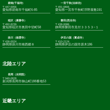
碧南(千福寺)
一宮千秋(法林坊)
〒447-0056
〒491-0806
愛知県碧南市千福町6-85
愛知県一宮市千秋町浮野屋敷191
稲沢（康勝寺）
磐田(西光寺)
〒492-8239
〒438-0086
愛知県稲沢市奥田中切町58
静岡県磐田市見付３３５３−１
掛川（徳雲寺）
伊豆の国（實成寺）
〒436-0024
〒410-2124
静岡県掛川市南西郷８
静岡県伊豆の国市原木186
北陸エリア
長岡（光明院）
〒940-0828
新潟県長岡市御山町188番地53
近畿エリア