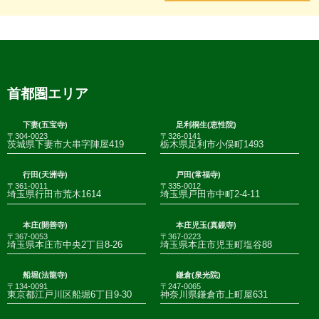
首都圏エリア
下妻(五宝寺)
足利桐生(恵性院)
〒304-0023
〒326-0141
茨城県下妻市大串字陣屋419
栃木県足利市小俣町1493
行田(天洲寺)
戸田(常福寺)
〒361-0011
〒335-0012
埼玉県行田市荒木1614
埼玉県戸田市中町2-4-11
本庄(開善寺)
本庄児玉(真鏡寺)
〒367-0053
〒367-0223
埼玉県本庄市中央2丁目8-26
埼玉県本庄市児玉町塩谷88
船堀(法龍寺)
鎌倉(泉光院)
〒134-0091
〒247-0065
東京都江戸川区船堀6丁目9-30
神奈川県鎌倉市上町屋631