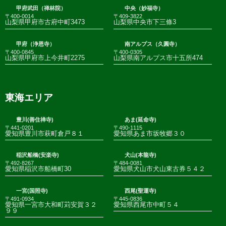
甲府武田（禅林院）
中央（妙福寺）
〒400-0014
〒409-3822
山梨県甲府市古府中町3473
山梨県中央市下三條3
甲府（浄恩寺）
南アルプス（久圓寺）
〒400-0845
〒400-0305
山梨県甲府市上今井町2275
山梨県南アルプス市十五所474
東海エリア
豊川(善住禅寺)
あま(延命寺)
〒441-0201
〒490-1115
愛知県豊川市萩町倉戸８１
愛知県あま市坂牧郷３０
稲沢船橋(安楽寺)
犬山(本龍寺)
〒492-8267
〒484-0081
愛知県稲沢市船橋町30
愛知県犬山市犬山東古券５４２
一宮(国照寺)
西尾(聖運寺)
〒491-0934
〒445-0836
愛知県一宮市大和町苅安賀３２
愛知県西尾市中町５４
９９