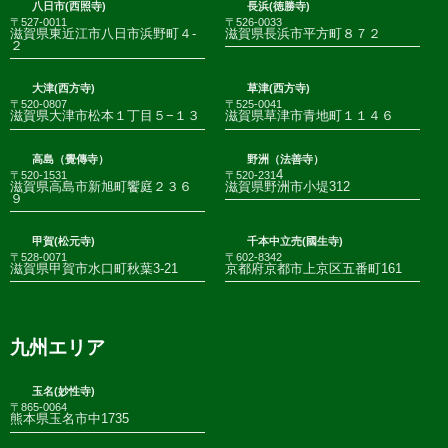
八日市(西照寺)
長浜(徳勝寺)
〒527-0011
〒526-0033
滋賀県東近江市八日市浜野町４-
滋賀県長浜市平方町８７２
２
大津(西方寺)
草津(西方寺)
〒520-0807
〒525-0041
滋賀県大津市松本１丁目５−１３
滋賀県草津市青地町１１４６
高島（覺傳寺）
野洲（法善寺）
4
〒520-1531
〒520-231
滋賀県高島市新旭町饗庭２３６
滋賀県野洲市小堤312
９
甲賀(松元寺)
千本中立売(國生寺)
〒528-0071
〒602-8342
滋賀県甲賀市水口町秋葉3-21
京都府京都市上京区五番町161
九州エリア
玉名(妙性寺)
〒865-0064
熊本県玉名市中1735