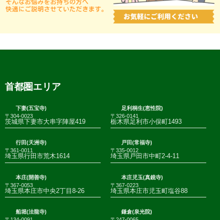
首都圏エリア
下妻(五宝寺)
足利桐生(恵性院)
〒304-0023
〒326-0141
茨城県下妻市大串字陣屋419
栃木県足利市小俣町1493
行田(天洲寺)
戸田(常福寺)
〒361-0011
〒335-0012
埼玉県行田市荒木1614
埼玉県戸田市中町2-4-11
本庄(開善寺)
本庄児玉(真鏡寺)
〒367-0053
〒367-0223
埼玉県本庄市中央2丁目8-26
埼玉県本庄市児玉町塩谷88
船堀(法龍寺)
鎌倉(泉光院)
〒134-0091
〒247-0065