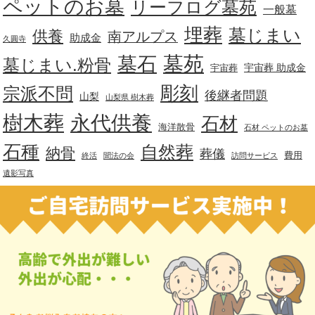
ペットのお墓
リーフログ墓苑
一般墓
埋葬
墓じまい
供養
南アルプス
助成金
久圓寺
墓苑
墓石
墓じまい.粉骨
宇宙葬 助成金
宇宙葬
彫刻
宗派不問
後継者問題
山梨
山梨県 樹木葬
樹木葬
永代供養
石材
海洋散骨
石材 ペットのお墓
石種
自然葬
納骨
葬儀
費用
終活
聞法の会
訪問サービス
遺影写真