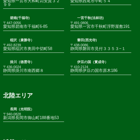
愛知県一宮市大和町苅安賀３２
愛知県西尾市中町５４
９９
碧南(千福寺)
一宮千秋(法林坊)
〒447-0056
〒491-0806
愛知県碧南市千福町6-85
愛知県一宮市千秋町浮野屋敷191
稲沢（康勝寺）
磐田(西光寺)
〒492-8239
〒438-0086
愛知県稲沢市奥田中切町58
静岡県磐田市見付３３５３−１
掛川（徳雲寺）
伊豆の国（實成寺）
〒436-0024
〒410-2124
静岡県掛川市南西郷８
静岡県伊豆の国市原木186
北陸エリア
長岡（光明院）
〒940-0828
新潟県長岡市御山町188番地53