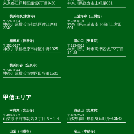
東京都江戸川区船堀6丁目9-30
神奈川県鎌倉市上町屋631
横浜都筑(東漸寺)
三浦海岸（三樹院）
〒224-0054
〒238-0101
神奈川県横浜市都筑区佐江戸町
神奈川県三浦市南下浦町上宮田
2240
601
相模原（祥泉寺）
溝の口（安養院）
〒252-0157
〒213-0012
神奈川県相模原市緑区中野1925
神奈川県川崎市高津区坂戸2丁目
14-38
横浜田谷（定泉寺）
〒244-0844
神奈川県横浜市栄区田谷町1501
甲信エリア
甲府東（光正寺）
身延山（志摩房）
〒400-0862
〒409-2524
山梨県甲府市朝気３丁目３−１４
山梨県南巨摩郡身延町身延3543
山梨（円通寺）
竜王（本妙寺）