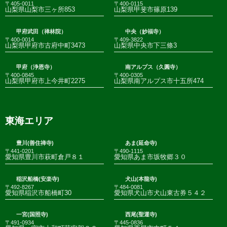
〒405-0011
〒400-0115
山梨県山梨市三ヶ所853
山梨県甲斐市篠原139
甲府武田（禅林院）
中央（妙福寺）
〒400-0014
〒409-3822
山梨県甲府市古府中町3473
山梨県中央市下三條3
甲府（浄恩寺）
南アルプス（久圓寺）
〒400-0845
〒400-0305
山梨県甲府市上今井町2275
山梨県南アルプス市十五所474
東海エリア
豊川(善住禅寺)
あま(延命寺)
〒441-0201
〒490-1115
愛知県豊川市萩町倉戸８１
愛知県あま市坂牧郷３０
稲沢船橋(安楽寺)
犬山(本龍寺)
〒492-8267
〒484-0081
愛知県稲沢市船橋町30
愛知県犬山市犬山東古券５４２
一宮(国照寺)
西尾(聖運寺)
〒491-0934
〒445-0836