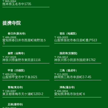
〒865-0064
熊本県玉名市中1735
提携寺院
春日井(新光寺)
笛吹（地蔵院）
〒486-0908
〒406-0003
愛知県春日井市西屋町南野池５
山梨県笛吹市春日居町桑戸513
１
秦野（金剛寺）
国府津(安樂院)
〒257-0028
〒256-0812
神奈川県秦野市東田原1116
神奈川県小田原市国府津1762
甲斐（功徳院）
三島（遠成寺）
〒400-0124
〒411-0031
山梨県甲斐市中下条1621
静岡県三島市幸原町2-7-45
青梅(東光寺)
津島(蓮台寺)
〒198-0087
〒496-0804
東京都青梅市天ケ瀬町1203-2
愛知県津島市弥生町６
足柄(最明寺)