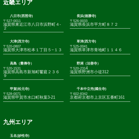
近畿エリア
八日市(西照寺)
長浜(徳勝寺)
〒527-0011
〒526-0033
滋賀県東近江市八日市浜野町４-
滋賀県長浜市平方町８７２
２
大津(西方寺)
草津(西方寺)
〒520-0807
〒525-0041
滋賀県大津市松本１丁目５−１３
滋賀県草津市青地町１１４６
高島（覺傳寺）
野洲（法善寺）
4
〒520-1531
〒520-231
滋賀県高島市新旭町饗庭２３６
滋賀県野洲市小堤312
９
甲賀(松元寺)
千本中立売(國生寺)
〒528-0071
〒602-8342
滋賀県甲賀市水口町秋葉3-21
京都府京都市上京区五番町161
九州エリア
玉名(妙性寺)