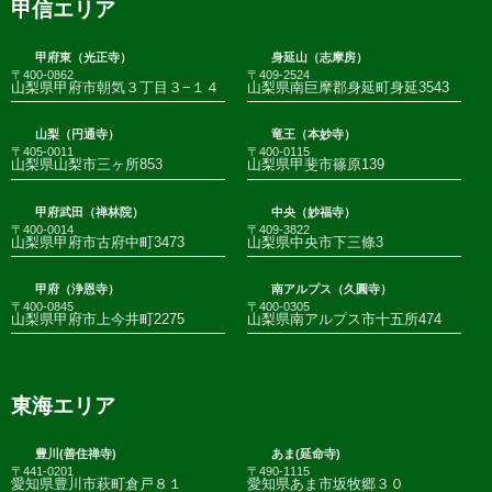
甲信エリア
甲府東（光正寺）
身延山（志摩房）
〒400-0862
〒409-2524
山梨県甲府市朝気３丁目３−１４
山梨県南巨摩郡身延町身延3543
山梨（円通寺）
竜王（本妙寺）
〒405-0011
〒400-0115
山梨県山梨市三ヶ所853
山梨県甲斐市篠原139
甲府武田（禅林院）
中央（妙福寺）
〒400-0014
〒409-3822
山梨県甲府市古府中町3473
山梨県中央市下三條3
甲府（浄恩寺）
南アルプス（久圓寺）
〒400-0845
〒400-0305
山梨県甲府市上今井町2275
山梨県南アルプス市十五所474
東海エリア
豊川(善住禅寺)
あま(延命寺)
〒441-0201
〒490-1115
愛知県豊川市萩町倉戸８１
愛知県あま市坂牧郷３０