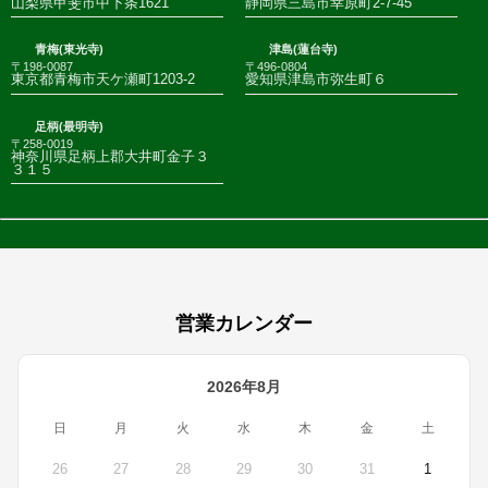
山梨県甲斐市中下条1621
静岡県三島市幸原町2-7-45
青梅(東光寺)
津島(蓮台寺)
〒198-0087
〒496-0804
東京都青梅市天ケ瀬町1203-2
愛知県津島市弥生町６
足柄(最明寺)
〒258-0019
神奈川県足柄上郡大井町金子３
３１５
営業カレンダー
2026年8月
日
月
火
水
木
金
土
26
27
28
29
30
31
1