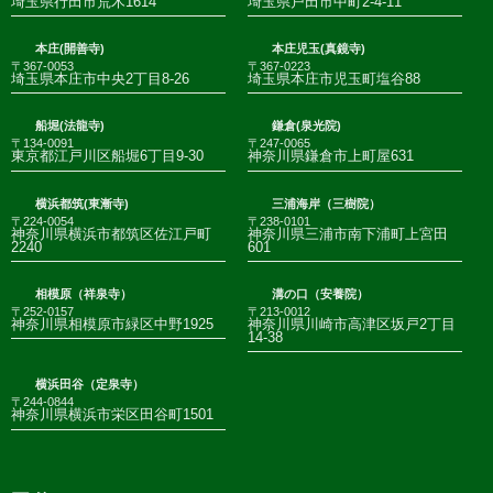
埼玉県行田市荒木1614
埼玉県戸田市中町2-4-11
本庄(開善寺)
本庄児玉(真鏡寺)
〒367-0053
〒367-0223
埼玉県本庄市中央2丁目8-26
埼玉県本庄市児玉町塩谷88
船堀(法龍寺)
鎌倉(泉光院)
〒134-0091
〒247-0065
東京都江戸川区船堀6丁目9-30
神奈川県鎌倉市上町屋631
横浜都筑(東漸寺)
三浦海岸（三樹院）
〒224-0054
〒238-0101
神奈川県横浜市都筑区佐江戸町
神奈川県三浦市南下浦町上宮田
2240
601
相模原（祥泉寺）
溝の口（安養院）
〒252-0157
〒213-0012
神奈川県相模原市緑区中野1925
神奈川県川崎市高津区坂戸2丁目
14-38
横浜田谷（定泉寺）
〒244-0844
神奈川県横浜市栄区田谷町1501