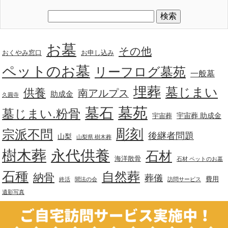
お墓
その他
おくやみ窓口
お申し込み
ペットのお墓
リーフログ墓苑
一般墓
埋葬
墓じまい
供養
南アルプス
助成金
久圓寺
墓苑
墓石
墓じまい.粉骨
宇宙葬 助成金
宇宙葬
彫刻
宗派不問
後継者問題
山梨
山梨県 樹木葬
樹木葬
永代供養
石材
海洋散骨
石材 ペットのお墓
石種
自然葬
納骨
葬儀
費用
終活
聞法の会
訪問サービス
遺影写真