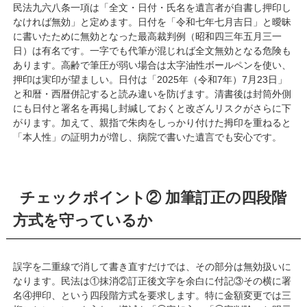
民法九六八条一項は「全文・日付・氏名を遺言者が自書し押印し
なければ無効」と定めます。日付を「令和七年七月吉日」と曖昧
に書いたために無効となった最高裁判例（昭和四三年五月三一
日）は有名です。一字でも代筆が混じれば全文無効となる危険も
あります。高齢で筆圧が弱い場合は太字油性ボールペンを使い、
押印は実印が望ましい。日付は「2025年（令和7年）7月23日」
と和暦・西暦併記すると読み違いを防げます。清書後は封筒外側
にも日付と署名を再掲し封緘しておくと改ざんリスクがさらに下
がります。加えて、親指で朱肉をしっかり付けた拇印を重ねると
「本人性」の証明力が増し、病院で書いた遺言でも安心です。
チェックポイント② 加筆訂正の四段階
方式を守っているか
誤字を二重線で消して書き直すだけでは、その部分は無効扱いに
なります。民法は①抹消②訂正後文字を余白に付記③その横に署
名④押印、という四段階方式を要求します。特に金額変更では三