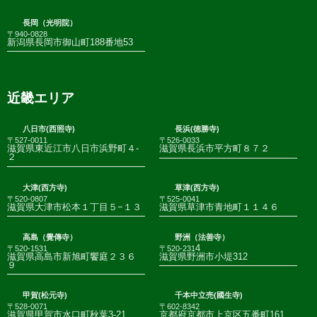
長岡（光明院）
〒940-0828
新潟県長岡市御山町188番地53
近畿エリア
八日市(西照寺)
長浜(徳勝寺)
〒527-0011
〒526-0033
滋賀県東近江市八日市浜野町４-
滋賀県長浜市平方町８７２
２
大津(西方寺)
草津(西方寺)
〒520-0807
〒525-0041
滋賀県大津市松本１丁目５−１３
滋賀県草津市青地町１１４６
高島（覺傳寺）
野洲（法善寺）
4
〒520-1531
〒520-231
滋賀県高島市新旭町饗庭２３６
滋賀県野洲市小堤312
９
甲賀(松元寺)
千本中立売(國生寺)
〒528-0071
〒602-8342
滋賀県甲賀市水口町秋葉3-21
京都府京都市上京区五番町161