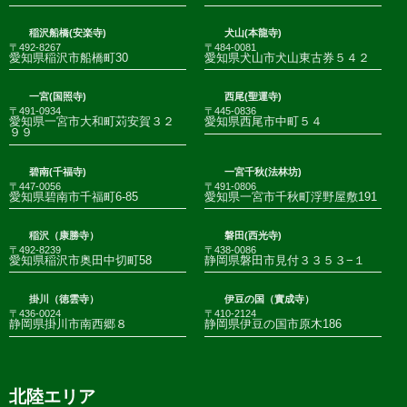
稲沢船橋(安楽寺)
犬山(本龍寺)
〒492-8267
〒484-0081
愛知県稲沢市船橋町30
愛知県犬山市犬山東古券５４２
一宮(国照寺)
西尾(聖運寺)
〒491-0934
〒445-0836
愛知県一宮市大和町苅安賀３２
愛知県西尾市中町５４
９９
碧南(千福寺)
一宮千秋(法林坊)
〒447-0056
〒491-0806
愛知県碧南市千福町6-85
愛知県一宮市千秋町浮野屋敷191
稲沢（康勝寺）
磐田(西光寺)
〒492-8239
〒438-0086
愛知県稲沢市奥田中切町58
静岡県磐田市見付３３５３−１
掛川（徳雲寺）
伊豆の国（實成寺）
〒436-0024
〒410-2124
静岡県掛川市南西郷８
静岡県伊豆の国市原木186
北陸エリア