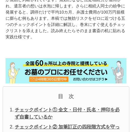
れ、遺言者の想いは水泡に帰します。さらに相続人同士の紛争に
発展すると、調停だけで平均10カ月、弁護士費用が100万円規模
に膨らむ例もあります。本稿では無効リスクをゼロに近づける五
つのチェックポイントを詳細に解説し、巻末にすぐ使えるチェッ
クリストを添えました。読み終えたらそのまま書斎の机に貼れる
実践仕様です。
目 次
チェックポイント① 全文・日付・氏名・押印を必
ず自書しているか
チェックポイント② 加筆訂正の四段階方式を守っ