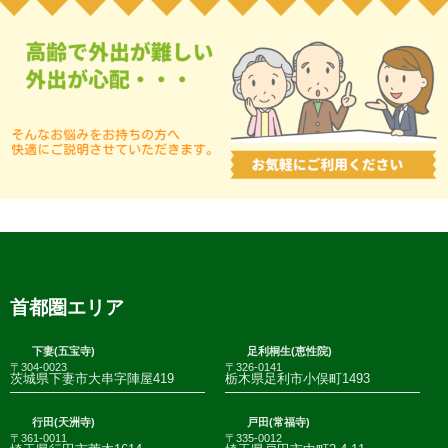
首都圏エリア
下妻(五宝寺)
足利桐生(恵性院)
〒304-0023
〒326-0141
茨城県下妻市大串字陣屋419
栃木県足利市小俣町1493
行田(天洲寺)
戸田(常福寺)
〒361-0011
〒335-0012