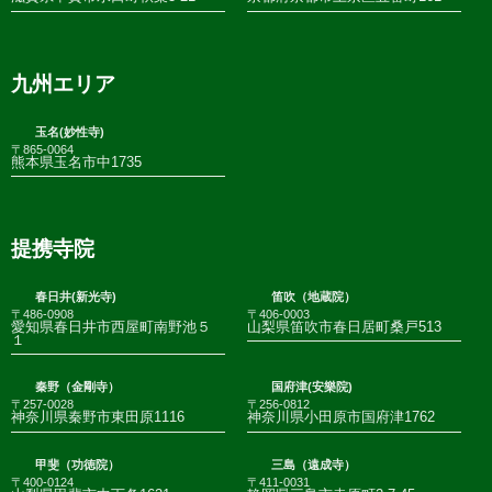
九州エリア
玉名(妙性寺)
〒865-0064
熊本県玉名市中1735
提携寺院
春日井(新光寺)
笛吹（地蔵院）
〒486-0908
〒406-0003
愛知県春日井市西屋町南野池５
山梨県笛吹市春日居町桑戸513
１
秦野（金剛寺）
国府津(安樂院)
〒257-0028
〒256-0812
神奈川県秦野市東田原1116
神奈川県小田原市国府津1762
甲斐（功徳院）
三島（遠成寺）
〒400-0124
〒411-0031