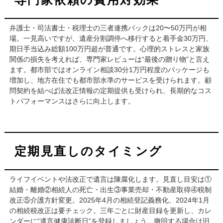
弁護士・司法書士・税理士の三者連携パックは20〜50万円が相
場。一見高いですが、遺産分割調停へ移行すると着手金30万円、
期日手当込み総額100万円超が普通です。心理的ストレスと家族
関係の損失を考えれば、専門家レビューは“最後の贈り物”と言え
ます。都市部ではオンライン相談30分1万円程度のパッケージも
増加し、地方在住でも都市部水準のサービスを受けられます。顧
問契約を結べば法改正情報の定期提供も受けられ、長期的なコス
トパフォーマンスはさらに向上します。
定期見直しのタイミング
ライフイベントや法改正で遺言は陳腐化します。見直し目安は①
結婚・離婚②相続人の死亡・出生③事業売却・不動産取得④税制
改正⑤介護方針変更。2025年4月の相続登記義務化、2024年1月
の相続税改正は要チェック。三年ごとに財産目録を更新し、カレ
ンダーに“遺言健康診断日”を登録しましょう。撤回する場合は旧