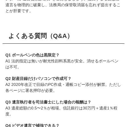
遺言を物理的に破棄し、法務局の保管取消届を忘れず提出するこ
とが肝要です。
よくある質問（Q&A）
Q1 ボールペンの色は黒限定？
A1 法的指定は無いが耐光性顔料系黒が安全。消せるボールペン
は不可。
Q2 財産目録だけパソコンで作成可？
A2 2020年改正で目録のPC作成・通帳コピー添付が解禁。ただし
各ページに署名押印が必要。
Q3 遺言執行者を司法書士にした場合の報酬は？
A3 遺産総額の0.5〜2％が相場。信託銀行は30万円＋遺産1％程
度。
Q4 ビデオ遺言で補強できる？