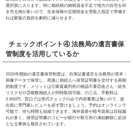
選択肢に入ります。特に相続税の納税資金不足で地方の自宅を叩
き売る例が多いので、生命保険や定期預金を受取人指定で準備す
れば家族の負担を劇的に減らせます。
チェックポイント④ 法務局の遺言書保
管制度を活用しているか
2020年開始の遺言書保管制度は、自筆証書遺言を法務局が原本・
画像データで保管し、死後に相続人へ保管証明書を交付する画期
的制度です。メリットは①家庭裁判所の検認不要②改ざん・紛失
リスクゼロ③複数相続人が同時取得可能、の三点。手数料は
3,900円。窓口では形式チェックのみで内容審査は無いので、提
出前に専門家レビューを必ず受けましょう。予約はオンラインで
可能で、待ち時間も短縮できます。海外資産や暗号資産は目録漏
れが多く、保管証明書のコピーが銀行や取引所の凍結解除に必須
となる事例も報告されています。