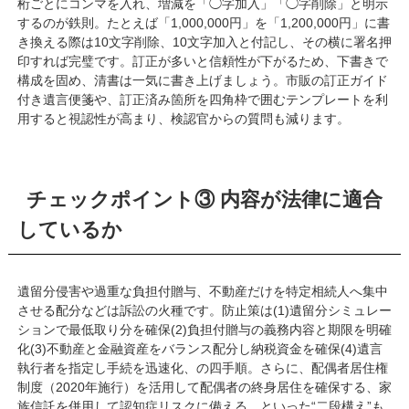
桁ごとにコンマを入れ、増減を「◯字加入」「◯字削除」と明示
するのが鉄則。たとえば「1,000,000円」を「1,200,000円」に書
き換える際は10文字削除、10文字加入と付記し、その横に署名押
印すれば完璧です。訂正が多いと信頼性が下がるため、下書きで
構成を固め、清書は一気に書き上げましょう。市販の訂正ガイド
付き遺言便箋や、訂正済み箇所を四角枠で囲むテンプレートを利
用すると視認性が高まり、検認官からの質問も減ります。
チェックポイント③ 内容が法律に適合
しているか
遺留分侵害や過重な負担付贈与、不動産だけを特定相続人へ集中
させる配分などは訴訟の火種です。防止策は(1)遺留分シミュレー
ションで最低取り分を確保(2)負担付贈与の義務内容と期限を明確
化(3)不動産と金融資産をバランス配分し納税資金を確保(4)遺言
執行者を指定し手続を迅速化、の四手順。さらに、配偶者居住権
制度（2020年施行）を活用して配偶者の終身居住を確保する、家
族信託を併用して認知症リスクに備える、といった“二段構え”も