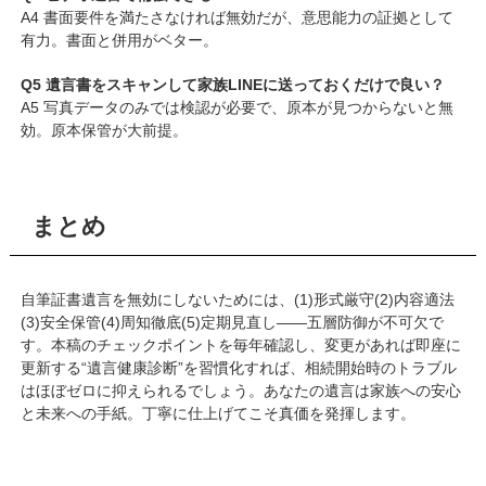
A4 書面要件を満たさなければ無効だが、意思能力の証拠として
有力。書面と併用がベター。
Q5 遺言書をスキャンして家族LINEに送っておくだけで良い？
A5 写真データのみでは検認が必要で、原本が見つからないと無
効。原本保管が大前提。
まとめ
自筆証書遺言を無効にしないためには、(1)形式厳守(2)内容適法
(3)安全保管(4)周知徹底(5)定期見直し——五層防御が不可欠で
す。本稿のチェックポイントを毎年確認し、変更があれば即座に
更新する“遺言健康診断”を習慣化すれば、相続開始時のトラブル
はほぼゼロに抑えられるでしょう。あなたの遺言は家族への安心
と未来への手紙。丁寧に仕上げてこそ真価を発揮します。