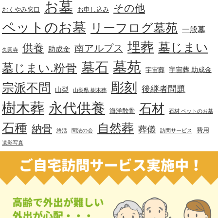
お墓
その他
おくやみ窓口
お申し込み
ペットのお墓
リーフログ墓苑
一般墓
埋葬
墓じまい
供養
南アルプス
助成金
久圓寺
墓苑
墓石
墓じまい.粉骨
宇宙葬 助成金
宇宙葬
彫刻
宗派不問
後継者問題
山梨
山梨県 樹木葬
樹木葬
永代供養
石材
海洋散骨
石材 ペットのお墓
石種
自然葬
納骨
葬儀
費用
終活
聞法の会
訪問サービス
遺影写真