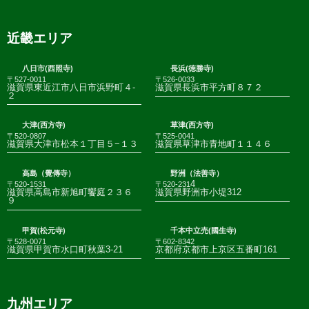
近畿エリア
八日市(西照寺)
長浜(徳勝寺)
〒527-0011
〒526-0033
滋賀県東近江市八日市浜野町４-
滋賀県長浜市平方町８７２
２
大津(西方寺)
草津(西方寺)
〒520-0807
〒525-0041
滋賀県大津市松本１丁目５−１３
滋賀県草津市青地町１１４６
高島（覺傳寺）
野洲（法善寺）
4
〒520-1531
〒520-231
滋賀県高島市新旭町饗庭２３６
滋賀県野洲市小堤312
９
甲賀(松元寺)
千本中立売(國生寺)
〒528-0071
〒602-8342
滋賀県甲賀市水口町秋葉3-21
京都府京都市上京区五番町161
九州エリア