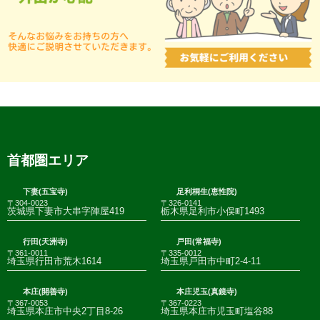
首都圏エリア
下妻(五宝寺)
足利桐生(恵性院)
〒304-0023
〒326-0141
茨城県下妻市大串字陣屋419
栃木県足利市小俣町1493
行田(天洲寺)
戸田(常福寺)
〒361-0011
〒335-0012
埼玉県行田市荒木1614
埼玉県戸田市中町2-4-11
本庄(開善寺)
本庄児玉(真鏡寺)
〒367-0053
〒367-0223
埼玉県本庄市中央2丁目8-26
埼玉県本庄市児玉町塩谷88