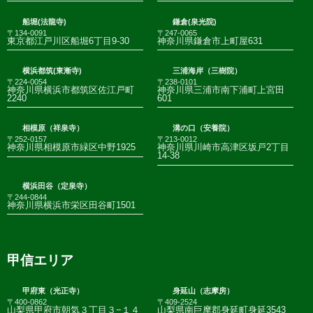
船堀(法龍寺)
鎌倉(泉光院)
〒134-0091
〒247-0065
東京都江戸川区船堀6丁目9-30
神奈川県鎌倉市上町屋631
横浜都筑(東漸寺)
三浦海岸（三樹院）
〒224-0054
〒238-0101
神奈川県横浜市都筑区佐江戸町
神奈川県三浦市南下浦町上宮田
2240
601
相模原（祥泉寺）
溝の口（安養院）
〒252-0157
〒213-0012
神奈川県相模原市緑区中野1925
神奈川県川崎市高津区坂戸2丁目
14-38
横浜田谷（定泉寺）
〒244-0844
神奈川県横浜市栄区田谷町1501
甲信エリア
甲府東（光正寺）
身延山（志摩房）
〒400-0862
〒409-2524
山梨県甲府市朝気３丁目３−１４
山梨県南巨摩郡身延町身延3543