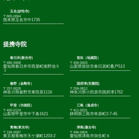
玉名(妙性寺)
〒865-0064
熊本県玉名市中1735
提携寺院
春日井(新光寺)
笛吹（地蔵院）
〒486-0908
〒406-0003
愛知県春日井市西屋町南野池５
山梨県笛吹市春日居町桑戸513
１
秦野（金剛寺）
国府津(安樂院)
〒257-0028
〒256-0812
神奈川県秦野市東田原1116
神奈川県小田原市国府津1762
甲斐（功徳院）
三島（遠成寺）
〒400-0124
〒411-0031
山梨県甲斐市中下条1621
静岡県三島市幸原町2-7-45
青梅(東光寺)
津島(蓮台寺)
〒198-0087
〒496-0804
東京都青梅市天ケ瀬町1203-2
愛知県津島市弥生町６