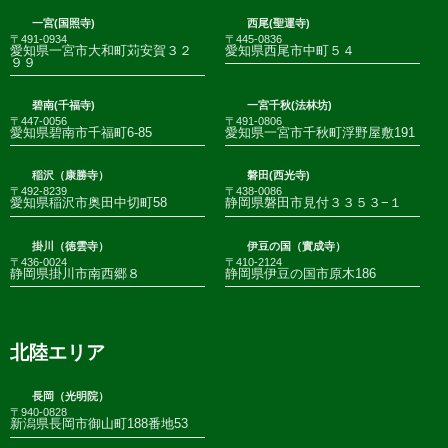
一宮(国照寺)
西尾(聖運寺)
〒491-0934
〒445-0836
愛知県一宮市大和町苅安賀３２
愛知県西尾市中町５４
９９
碧南(千福寺)
一宮千秋(法林坊)
〒447-0056
〒491-0806
愛知県碧南市千福町6-85
愛知県一宮市千秋町浮野屋敷191
稲沢（康勝寺）
磐田(西光寺)
〒492-8239
〒438-0086
愛知県稲沢市奥田中切町58
静岡県磐田市見付３３５３−１
掛川（徳雲寺）
伊豆の国（實成寺）
〒436-0024
〒410-2124
静岡県掛川市南西郷８
静岡県伊豆の国市原木186
北陸エリア
長岡（光明院）
〒940-0828
新潟県長岡市御山町188番地53