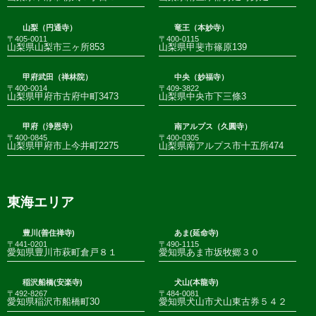
山梨（円通寺）
竜王（本妙寺）
〒405-0011
〒400-0115
山梨県山梨市三ヶ所853
山梨県甲斐市篠原139
甲府武田（禅林院）
中央（妙福寺）
〒400-0014
〒409-3822
山梨県甲府市古府中町3473
山梨県中央市下三條3
甲府（浄恩寺）
南アルプス（久圓寺）
〒400-0845
〒400-0305
山梨県甲府市上今井町2275
山梨県南アルプス市十五所474
東海エリア
豊川(善住禅寺)
あま(延命寺)
〒441-0201
〒490-1115
愛知県豊川市萩町倉戸８１
愛知県あま市坂牧郷３０
稲沢船橋(安楽寺)
犬山(本龍寺)
〒492-8267
〒484-0081
愛知県稲沢市船橋町30
愛知県犬山市犬山東古券５４２