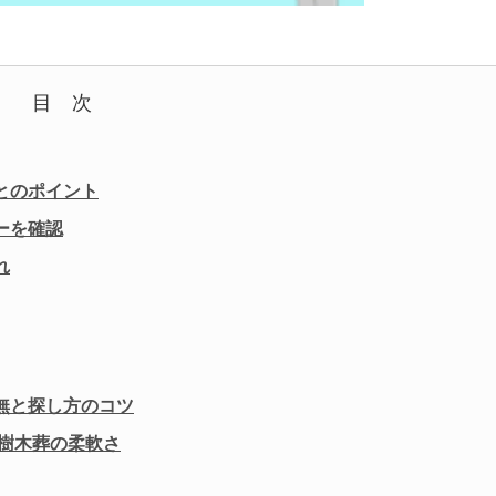
目 次
とのポイント
ーを確認
れ
無と探し方のコツ
樹木葬の柔軟さ