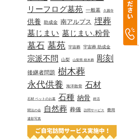
リーフログ墓苑
一般墓
久圓寺
埋葬
供養
南アルプス
助成金
墓じまい
墓じまい.粉骨
墓苑
墓石
宇宙葬 助成金
宇宙葬
彫刻
宗派不問
山梨
山梨県 樹木葬
樹木葬
後継者問題
永代供養
石材
海洋散骨
石種
納骨
石材 ペットのお墓
終活
自然葬
葬儀
費用
聞法の会
訪問サービス
遺影写真