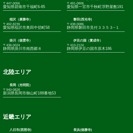
〒447-0056
〒491-0806
愛知県碧南市千福町6-85
愛知県一宮市千秋町浮野屋敷191
稲沢（康勝寺）
磐田(西光寺)
〒492-8239
〒438-0086
愛知県稲沢市奥田中切町58
静岡県磐田市見付３３５３−１
掛川（徳雲寺）
伊豆の国（實成寺）
〒436-0024
〒410-2124
静岡県掛川市南西郷８
静岡県伊豆の国市原木186
北陸エリア
長岡（光明院）
〒940-0828
新潟県長岡市御山町188番地53
近畿エリア
八日市(西照寺)
長浜(徳勝寺)