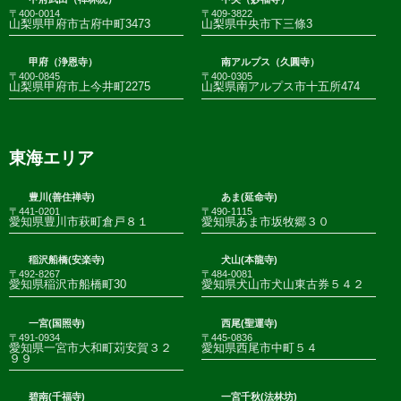
〒400-0014
〒409-3822
山梨県甲府市古府中町3473
山梨県中央市下三條3
甲府（浄恩寺）
南アルプス（久圓寺）
〒400-0845
〒400-0305
山梨県甲府市上今井町2275
山梨県南アルプス市十五所474
東海エリア
豊川(善住禅寺)
あま(延命寺)
〒441-0201
〒490-1115
愛知県豊川市萩町倉戸８１
愛知県あま市坂牧郷３０
稲沢船橋(安楽寺)
犬山(本龍寺)
〒492-8267
〒484-0081
愛知県稲沢市船橋町30
愛知県犬山市犬山東古券５４２
一宮(国照寺)
西尾(聖運寺)
〒491-0934
〒445-0836
愛知県一宮市大和町苅安賀３２
愛知県西尾市中町５４
９９
碧南(千福寺)
一宮千秋(法林坊)