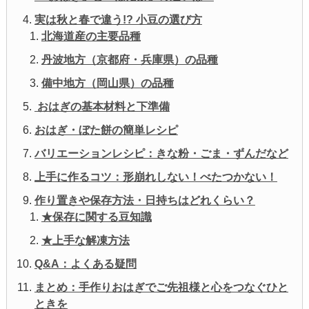
実は秋と春で違う!? 小豆の選び方
北海道産の主要品種
丹波地方（京都府・兵庫県）の品種
備中地方（岡山県）の品種
おはぎの基本材料と下準備
おはぎ・ぼた餅の簡単レシピ
バリエーションレシピ：きな粉・ごま・ずんだなど
上手に作るコツ：形崩れしない！べたつかない！
作り置きや保存方法・日持ちはどれくらい？
★保存に関する豆知識
★上手な解凍方法
Q&A：よくある疑問
まとめ：手作りおはぎでご先祖様と心をつなぐひと
ときを