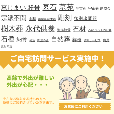
墓苑
墓石
墓じまい.粉骨
宇宙葬 助成金
宇宙葬
彫刻
宗派不問
後継者問題
山梨
山梨県 樹木葬
樹木葬
永代供養
石材
海洋散骨
石材 ペットのお墓
石種
自然葬
納骨
葬儀
費用
終活
聞法の会
訪問サービス
遺影写真