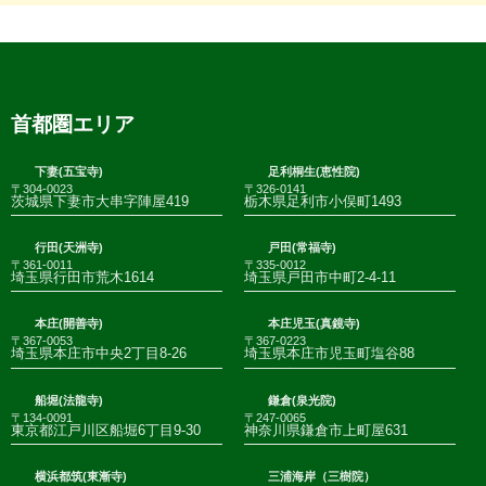
首都圏エリア
下妻(五宝寺)
足利桐生(恵性院)
〒304-0023
〒326-0141
茨城県下妻市大串字陣屋419
栃木県足利市小俣町1493
行田(天洲寺)
戸田(常福寺)
〒361-0011
〒335-0012
埼玉県行田市荒木1614
埼玉県戸田市中町2-4-11
本庄(開善寺)
本庄児玉(真鏡寺)
〒367-0053
〒367-0223
埼玉県本庄市中央2丁目8-26
埼玉県本庄市児玉町塩谷88
船堀(法龍寺)
鎌倉(泉光院)
〒134-0091
〒247-0065
東京都江戸川区船堀6丁目9-30
神奈川県鎌倉市上町屋631
横浜都筑(東漸寺)
三浦海岸（三樹院）