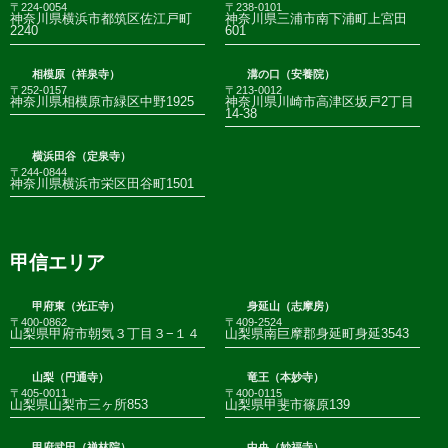
〒224-0054
〒238-0101
神奈川県横浜市都筑区佐江戸町
神奈川県三浦市南下浦町上宮田
2240
601
相模原（祥泉寺）
溝の口（安養院）
〒252-0157
〒213-0012
神奈川県相模原市緑区中野1925
神奈川県川崎市高津区坂戸2丁目
14-38
横浜田谷（定泉寺）
〒244-0844
神奈川県横浜市栄区田谷町1501
甲信エリア
甲府東（光正寺）
身延山（志摩房）
〒400-0862
〒409-2524
山梨県甲府市朝気３丁目３−１４
山梨県南巨摩郡身延町身延3543
山梨（円通寺）
竜王（本妙寺）
〒405-0011
〒400-0115
山梨県山梨市三ヶ所853
山梨県甲斐市篠原139
甲府武田（禅林院）
中央（妙福寺）