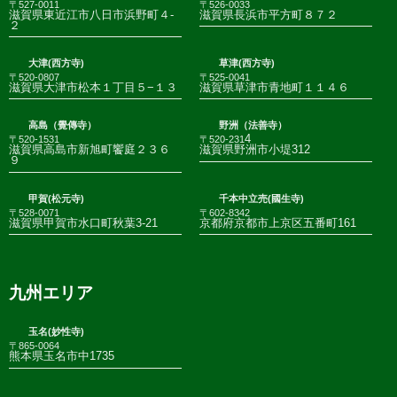
〒527-0011
〒526-0033
滋賀県東近江市八日市浜野町４-
滋賀県長浜市平方町８７２
２
大津(西方寺)
草津(西方寺)
〒520-0807
〒525-0041
滋賀県大津市松本１丁目５−１３
滋賀県草津市青地町１１４６
高島（覺傳寺）
野洲（法善寺）
4
〒520-1531
〒520-231
滋賀県高島市新旭町饗庭２３６
滋賀県野洲市小堤312
９
甲賀(松元寺)
千本中立売(國生寺)
〒528-0071
〒602-8342
滋賀県甲賀市水口町秋葉3-21
京都府京都市上京区五番町161
九州エリア
玉名(妙性寺)
〒865-0064
熊本県玉名市中1735