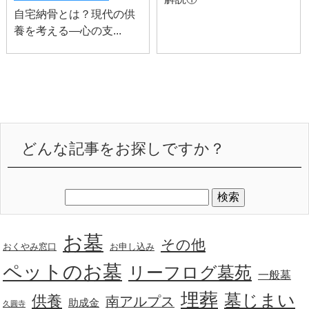
自宅納骨とは？現代の供
養を考える―心の支...
どんな記事をお探しですか？
お墓
その他
おくやみ窓口
お申し込み
ペットのお墓
リーフログ墓苑
一般墓
埋葬
墓じまい
供養
南アルプス
助成金
久圓寺