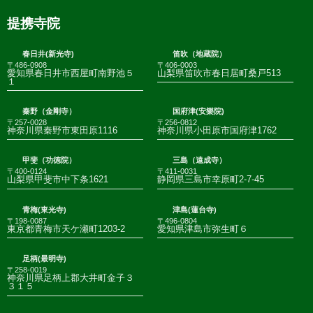
提携寺院
春日井(新光寺)
笛吹（地蔵院）
〒486-0908
〒406-0003
愛知県春日井市西屋町南野池５
山梨県笛吹市春日居町桑戸513
１
秦野（金剛寺）
国府津(安樂院)
〒257-0028
〒256-0812
神奈川県秦野市東田原1116
神奈川県小田原市国府津1762
甲斐（功徳院）
三島（遠成寺）
〒400-0124
〒411-0031
山梨県甲斐市中下条1621
静岡県三島市幸原町2-7-45
青梅(東光寺)
津島(蓮台寺)
〒198-0087
〒496-0804
東京都青梅市天ケ瀬町1203-2
愛知県津島市弥生町６
足柄(最明寺)
〒258-0019
神奈川県足柄上郡大井町金子３
３１５