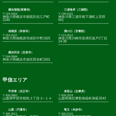
横浜都筑(東漸寺)
三浦海岸（三樹院）
〒224-0054
〒238-0101
神奈川県横浜市都筑区佐江戸町
神奈川県三浦市南下浦町上宮田
2240
601
相模原（祥泉寺）
溝の口（安養院）
〒252-0157
〒213-0012
神奈川県相模原市緑区中野1925
神奈川県川崎市高津区坂戸2丁目
14-38
横浜田谷（定泉寺）
〒244-0844
神奈川県横浜市栄区田谷町1501
甲信エリア
甲府東（光正寺）
身延山（志摩房）
〒400-0862
〒409-2524
山梨県甲府市朝気３丁目３−１４
山梨県南巨摩郡身延町身延3543
山梨（円通寺）
竜王（本妙寺）
〒405-0011
〒400-0115