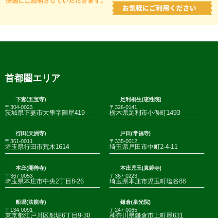
首都圏エリア
下妻(五宝寺)
足利桐生(恵性院)
〒304-0023
〒326-0141
茨城県下妻市大串字陣屋419
栃木県足利市小俣町1493
行田(天洲寺)
戸田(常福寺)
〒361-0011
〒335-0012
埼玉県行田市荒木1614
埼玉県戸田市中町2-4-11
本庄(開善寺)
本庄児玉(真鏡寺)
〒367-0053
〒367-0223
埼玉県本庄市中央2丁目8-26
埼玉県本庄市児玉町塩谷88
船堀(法龍寺)
鎌倉(泉光院)
〒134-0091
〒247-0065
東京都江戸川区船堀6丁目9-30
神奈川県鎌倉市上町屋631