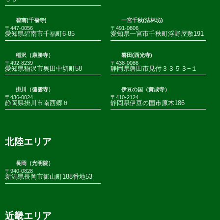
碧南(千福寺)
一宮千秋(法林坊)
〒447-0056
〒491-0806
愛知県碧南市千福町6-85
愛知県一宮市千秋町浮野屋敷191
稲沢（康勝寺）
磐田(西光寺)
〒492-8239
〒438-0086
愛知県稲沢市奥田中切町58
静岡県磐田市見付３３５３−１
掛川（徳雲寺）
伊豆の国（實成寺）
〒436-0024
〒410-2124
静岡県掛川市南西郷８
静岡県伊豆の国市原木186
北陸エリア
長岡（光明院）
〒940-0828
新潟県長岡市御山町188番地53
近畿エリア