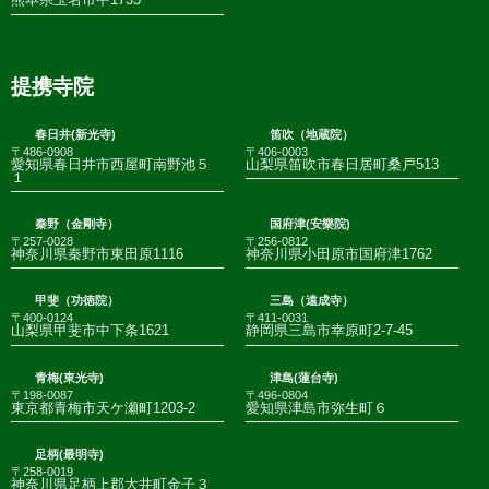
提携寺院
春日井(新光寺)
笛吹（地蔵院）
〒486-0908
〒406-0003
愛知県春日井市西屋町南野池５
山梨県笛吹市春日居町桑戸513
１
秦野（金剛寺）
国府津(安樂院)
〒257-0028
〒256-0812
神奈川県秦野市東田原1116
神奈川県小田原市国府津1762
甲斐（功徳院）
三島（遠成寺）
〒400-0124
〒411-0031
山梨県甲斐市中下条1621
静岡県三島市幸原町2-7-45
青梅(東光寺)
津島(蓮台寺)
〒198-0087
〒496-0804
東京都青梅市天ケ瀬町1203-2
愛知県津島市弥生町６
足柄(最明寺)
〒258-0019
神奈川県足柄上郡大井町金子３