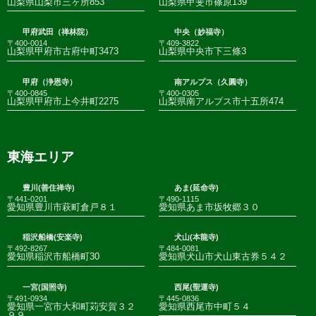
山梨県山梨市三ヶ所853
山梨県甲斐市篠原139
甲府武田（禅林院）
中央（妙福寺）
〒400-0014
〒409-3822
山梨県甲府市古府中町3473
山梨県中央市下三條3
甲府（浄恩寺）
南アルプス（久圓寺）
〒400-0845
〒400-0305
山梨県甲府市上今井町2275
山梨県南アルプス市十五所474
東海エリア
豊川(善住禅寺)
あま(延命寺)
〒441-0201
〒490-1115
愛知県豊川市萩町倉戸８１
愛知県あま市坂牧郷３０
稲沢船橋(安楽寺)
犬山(本龍寺)
〒492-8267
〒484-0081
愛知県稲沢市船橋町30
愛知県犬山市犬山東古券５４２
一宮(国照寺)
西尾(聖運寺)
〒491-0934
〒445-0836
愛知県一宮市大和町苅安賀３２
愛知県西尾市中町５４
９９