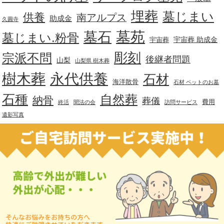
埋葬
墓じまい
供養
南アルプス
助成金
久圓寺
墓苑
墓石
墓じまい.粉骨
宇宙葬 助成金
宇宙葬
彫刻
宗派不問
後継者問題
山梨
山梨県 樹木葬
樹木葬
永代供養
石材
海洋散骨
石材 ペットのお墓
石種
自然葬
納骨
葬儀
費用
終活
聞法の会
訪問サービス
遺影写真