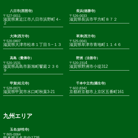
八日市(西照寺)
長浜(徳勝寺)
〒527-0011
〒526-0033
滋賀県東近江市八日市浜野町４-
滋賀県長浜市平方町８７２
２
大津(西方寺)
草津(西方寺)
〒520-0807
〒525-0041
滋賀県大津市松本１丁目５−１３
滋賀県草津市青地町１１４６
高島（覺傳寺）
野洲（法善寺）
4
〒520-1531
〒520-231
滋賀県高島市新旭町饗庭２３６
滋賀県野洲市小堤312
９
甲賀(松元寺)
千本中立売(國生寺)
〒528-0071
〒602-8342
滋賀県甲賀市水口町秋葉3-21
京都府京都市上京区五番町161
九州エリア
玉名(妙性寺)
〒865-0064
熊本県玉名市中1735