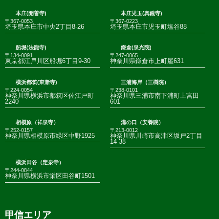
本庄(開善寺)
本庄児玉(真鏡寺)
〒367-0053
〒367-0223
埼玉県本庄市中央2丁目8-26
埼玉県本庄市児玉町塩谷88
船堀(法龍寺)
鎌倉(泉光院)
〒134-0091
〒247-0065
東京都江戸川区船堀6丁目9-30
神奈川県鎌倉市上町屋631
横浜都筑(東漸寺)
三浦海岸（三樹院）
〒224-0054
〒238-0101
神奈川県横浜市都筑区佐江戸町
神奈川県三浦市南下浦町上宮田
2240
601
相模原（祥泉寺）
溝の口（安養院）
〒252-0157
〒213-0012
神奈川県相模原市緑区中野1925
神奈川県川崎市高津区坂戸2丁目
14-38
横浜田谷（定泉寺）
〒244-0844
神奈川県横浜市栄区田谷町1501
甲信エリア