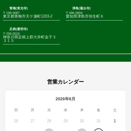
青梅(東光寺)
津島(蓮台寺)
〒198-0087
〒496-0804
東京都青梅市天ケ瀬町1203-2
愛知県津島市弥生町６
足柄(最明寺)
〒258-0019
神奈川県足柄上郡大井町金子３
３１５
営業カレンダー
2026年8月
日
月
火
水
木
金
土
26
27
28
29
30
31
1