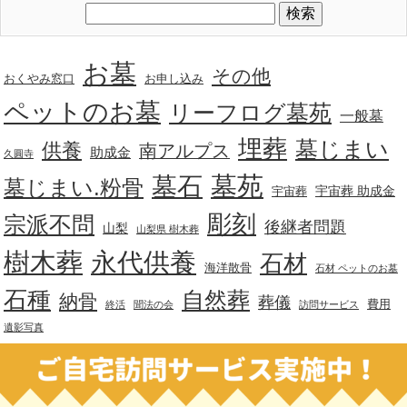
お墓
その他
おくやみ窓口
お申し込み
ペットのお墓
リーフログ墓苑
一般墓
埋葬
墓じまい
供養
南アルプス
助成金
久圓寺
墓苑
墓石
墓じまい.粉骨
宇宙葬 助成金
宇宙葬
彫刻
宗派不問
後継者問題
山梨
山梨県 樹木葬
樹木葬
永代供養
石材
海洋散骨
石材 ペットのお墓
石種
自然葬
納骨
葬儀
費用
終活
聞法の会
訪問サービス
遺影写真