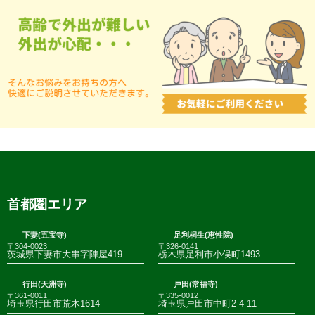
首都圏エリア
下妻(五宝寺)
足利桐生(恵性院)
〒304-0023
〒326-0141
茨城県下妻市大串字陣屋419
栃木県足利市小俣町1493
行田(天洲寺)
戸田(常福寺)
〒361-0011
〒335-0012
埼玉県行田市荒木1614
埼玉県戸田市中町2-4-11