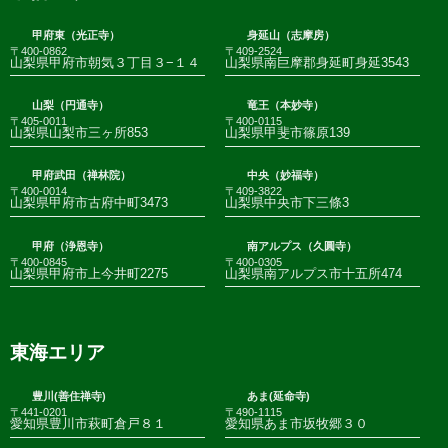
甲府東（光正寺）
身延山（志摩房）
〒400-0862
〒409-2524
山梨県甲府市朝気３丁目３−１４
山梨県南巨摩郡身延町身延3543
山梨（円通寺）
竜王（本妙寺）
〒405-0011
〒400-0115
山梨県山梨市三ヶ所853
山梨県甲斐市篠原139
甲府武田（禅林院）
中央（妙福寺）
〒400-0014
〒409-3822
山梨県甲府市古府中町3473
山梨県中央市下三條3
甲府（浄恩寺）
南アルプス（久圓寺）
〒400-0845
〒400-0305
山梨県甲府市上今井町2275
山梨県南アルプス市十五所474
東海エリア
豊川(善住禅寺)
あま(延命寺)
〒441-0201
〒490-1115
愛知県豊川市萩町倉戸８１
愛知県あま市坂牧郷３０