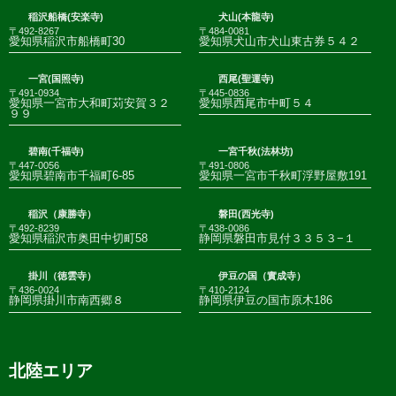
稲沢船橋(安楽寺)
犬山(本龍寺)
〒492-8267
〒484-0081
愛知県稲沢市船橋町30
愛知県犬山市犬山東古券５４２
一宮(国照寺)
西尾(聖運寺)
〒491-0934
〒445-0836
愛知県一宮市大和町苅安賀３２
愛知県西尾市中町５４
９９
碧南(千福寺)
一宮千秋(法林坊)
〒447-0056
〒491-0806
愛知県碧南市千福町6-85
愛知県一宮市千秋町浮野屋敷191
稲沢（康勝寺）
磐田(西光寺)
〒492-8239
〒438-0086
愛知県稲沢市奥田中切町58
静岡県磐田市見付３３５３−１
掛川（徳雲寺）
伊豆の国（實成寺）
〒436-0024
〒410-2124
静岡県掛川市南西郷８
静岡県伊豆の国市原木186
北陸エリア