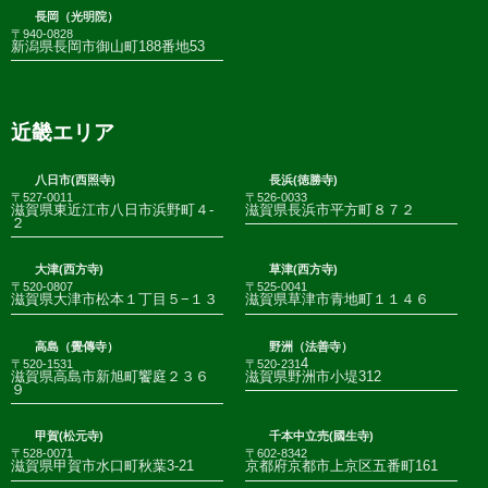
長岡（光明院）
〒940-0828
新潟県長岡市御山町188番地53
近畿エリア
八日市(西照寺)
長浜(徳勝寺)
〒527-0011
〒526-0033
滋賀県東近江市八日市浜野町４-
滋賀県長浜市平方町８７２
２
大津(西方寺)
草津(西方寺)
〒520-0807
〒525-0041
滋賀県大津市松本１丁目５−１３
滋賀県草津市青地町１１４６
高島（覺傳寺）
野洲（法善寺）
4
〒520-1531
〒520-231
滋賀県高島市新旭町饗庭２３６
滋賀県野洲市小堤312
９
甲賀(松元寺)
千本中立売(國生寺)
〒528-0071
〒602-8342
滋賀県甲賀市水口町秋葉3-21
京都府京都市上京区五番町161