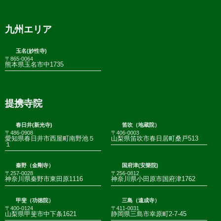
九州エリア
玉名(妙性寺)
〒865-0064
熊本県玉名市中1735
提携寺院
春日井(新光寺)
笛吹（地蔵院）
〒486-0908
〒406-0003
愛知県春日井市西屋町南野池５
山梨県笛吹市春日居町桑戸513
１
秦野（金剛寺）
国府津(安樂院)
〒257-0028
〒256-0812
神奈川県秦野市東田原1116
神奈川県小田原市国府津1762
甲斐（功徳院）
三島（遠成寺）
〒400-0124
〒411-0031
山梨県甲斐市中下条1621
静岡県三島市幸原町2-7-45