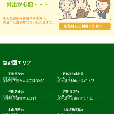
首都圏エリア
下妻(五宝寺)
足利桐生(恵性院)
〒304-0023
〒326-0141
茨城県下妻市大串字陣屋419
栃木県足利市小俣町1493
行田(天洲寺)
戸田(常福寺)
〒361-0011
〒335-0012
埼玉県行田市荒木1614
埼玉県戸田市中町2-4-11
本庄(開善寺)
本庄児玉(真鏡寺)
〒367-0053
〒367-0223