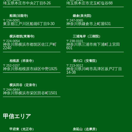
埼玉県本庄市中央2丁目8-26
埼玉県本庄市児玉町塩谷88
船堀(法龍寺)
鎌倉(泉光院)
〒134-0091
〒247-0065
東京都江戸川区船堀6丁目9-30
神奈川県鎌倉市上町屋631
横浜都筑(東漸寺)
三浦海岸（三樹院）
〒224-0054
〒238-0101
神奈川県横浜市都筑区佐江戸町
神奈川県三浦市南下浦町上宮田
2240
601
相模原（祥泉寺）
溝の口（安養院）
〒252-0157
〒213-0012
神奈川県相模原市緑区中野1925
神奈川県川崎市高津区坂戸2丁目
14-38
横浜田谷（定泉寺）
〒244-0844
神奈川県横浜市栄区田谷町1501
甲信エリア
甲府東（光正寺）
身延山（志摩房）