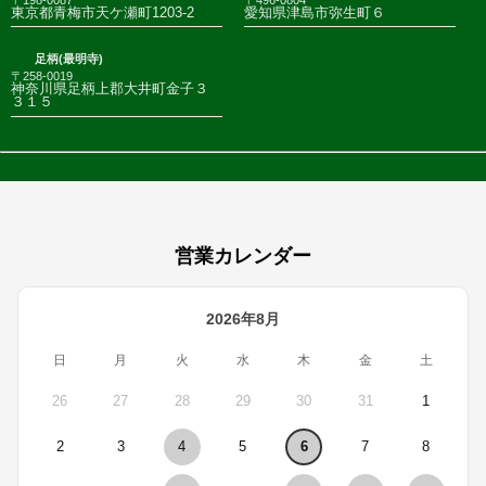
東京都青梅市天ケ瀬町1203-2
愛知県津島市弥生町６
足柄(最明寺)
〒258-0019
神奈川県足柄上郡大井町金子３
３１５
営業カレンダー
2026年8月
日
月
火
水
木
金
土
26
27
28
29
30
31
1
2
3
4
5
6
7
8