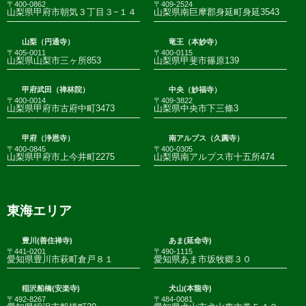
〒400-0862
〒409-2524
山梨県甲府市朝気３丁目３−１４
山梨県南巨摩郡身延町身延3543
山梨（円通寺）
竜王（本妙寺）
〒405-0011
〒400-0115
山梨県山梨市三ヶ所853
山梨県甲斐市篠原139
甲府武田（禅林院）
中央（妙福寺）
〒400-0014
〒409-3822
山梨県甲府市古府中町3473
山梨県中央市下三條3
甲府（浄恩寺）
南アルプス（久圓寺）
〒400-0845
〒400-0305
山梨県甲府市上今井町2275
山梨県南アルプス市十五所474
東海エリア
豊川(善住禅寺)
あま(延命寺)
〒441-0201
〒490-1115
愛知県豊川市萩町倉戸８１
愛知県あま市坂牧郷３０
稲沢船橋(安楽寺)
犬山(本龍寺)
〒492-8267
〒484-0081