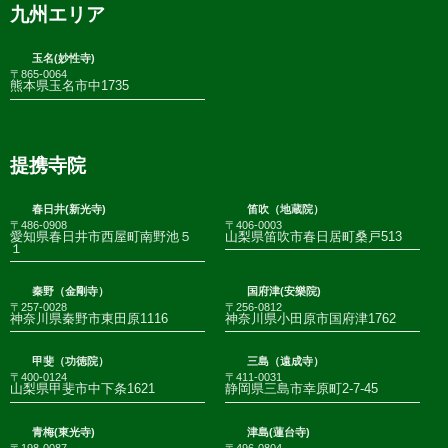
九州エリア
玉名(妙性寺)
〒865-0064
熊本県玉名市中1735
提携寺院
春日井(新光寺)
笛吹（地蔵院）
〒486-0908
〒406-0003
愛知県春日井市西屋町南野池５
山梨県笛吹市春日居町桑戸513
１
秦野（金剛寺）
国府津(安樂院)
〒257-0028
〒256-0812
神奈川県秦野市東田原1116
神奈川県小田原市国府津1762
甲斐（功徳院）
三島（遠成寺）
〒400-0124
〒411-0031
山梨県甲斐市中下条1621
静岡県三島市幸原町2-7-45
青梅(東光寺)
津島(蓮台寺)
〒198-0087
〒496-0804