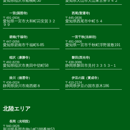
愛知県稲沢市船橋町30
愛知県犬山市犬山東古券５４２
一宮(国照寺)
西尾(聖運寺)
〒491-0934
〒445-0836
愛知県一宮市大和町苅安賀３２
愛知県西尾市中町５４
９９
碧南(千福寺)
一宮千秋(法林坊)
〒447-0056
〒491-0806
愛知県碧南市千福町6-85
愛知県一宮市千秋町浮野屋敷191
稲沢（康勝寺）
磐田(西光寺)
〒492-8239
〒438-0086
愛知県稲沢市奥田中切町58
静岡県磐田市見付３３５３−１
掛川（徳雲寺）
伊豆の国（實成寺）
〒436-0024
〒410-2124
静岡県掛川市南西郷８
静岡県伊豆の国市原木186
北陸エリア
長岡（光明院）
〒940-0828
新潟県長岡市御山町188番地53