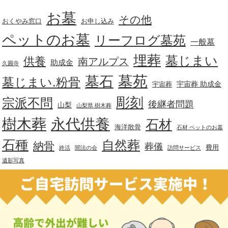
お墓
その他
おくやみ窓口
お申し込み
ペットのお墓
リーフログ墓苑
一般墓
埋葬
墓じまい
供養
南アルプス
助成金
久圓寺
墓苑
墓石
墓じまい.粉骨
宇宙葬 助成金
宇宙葬
彫刻
宗派不問
後継者問題
山梨
山梨県 樹木葬
樹木葬
永代供養
石材
海洋散骨
石材 ペットのお墓
石種
自然葬
納骨
葬儀
費用
終活
聞法の会
訪問サービス
遺影写真