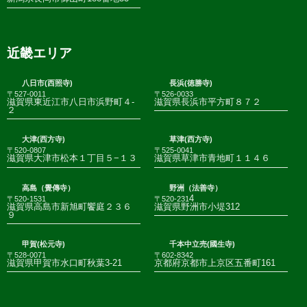
近畿エリア
八日市(西照寺)
長浜(徳勝寺)
〒527-0011
〒526-0033
滋賀県東近江市八日市浜野町４-
滋賀県長浜市平方町８７２
２
大津(西方寺)
草津(西方寺)
〒520-0807
〒525-0041
滋賀県大津市松本１丁目５−１３
滋賀県草津市青地町１１４６
高島（覺傳寺）
野洲（法善寺）
4
〒520-1531
〒520-231
滋賀県高島市新旭町饗庭２３６
滋賀県野洲市小堤312
９
甲賀(松元寺)
千本中立売(國生寺)
〒528-0071
〒602-8342
滋賀県甲賀市水口町秋葉3-21
京都府京都市上京区五番町161