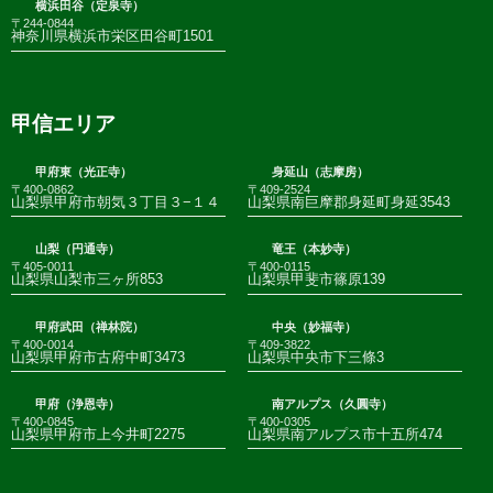
横浜田谷（定泉寺）
〒244-0844
神奈川県横浜市栄区田谷町1501
甲信エリア
甲府東（光正寺）
身延山（志摩房）
〒400-0862
〒409-2524
山梨県甲府市朝気３丁目３−１４
山梨県南巨摩郡身延町身延3543
山梨（円通寺）
竜王（本妙寺）
〒405-0011
〒400-0115
山梨県山梨市三ヶ所853
山梨県甲斐市篠原139
甲府武田（禅林院）
中央（妙福寺）
〒400-0014
〒409-3822
山梨県甲府市古府中町3473
山梨県中央市下三條3
甲府（浄恩寺）
南アルプス（久圓寺）
〒400-0845
〒400-0305
山梨県甲府市上今井町2275
山梨県南アルプス市十五所474