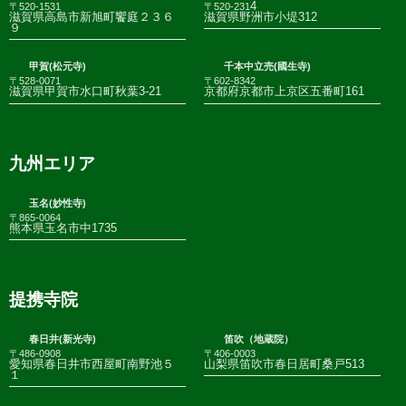
4
〒520-1531
〒520-231
滋賀県高島市新旭町饗庭２３６
滋賀県野洲市小堤312
９
甲賀(松元寺)
千本中立売(國生寺)
〒528-0071
〒602-8342
滋賀県甲賀市水口町秋葉3-21
京都府京都市上京区五番町161
九州エリア
玉名(妙性寺)
〒865-0064
熊本県玉名市中1735
提携寺院
春日井(新光寺)
笛吹（地蔵院）
〒486-0908
〒406-0003
愛知県春日井市西屋町南野池５
山梨県笛吹市春日居町桑戸513
１