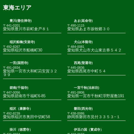
東海エリア
豊川(善住禅寺)
あま(延命寺)
〒441-0201
〒490-1115
愛知県豊川市萩町倉戸８１
愛知県あま市坂牧郷３０
稲沢船橋(安楽寺)
犬山(本龍寺)
〒492-8267
〒484-0081
愛知県稲沢市船橋町30
愛知県犬山市犬山東古券５４２
一宮(国照寺)
西尾(聖運寺)
〒491-0934
〒445-0836
愛知県一宮市大和町苅安賀３２
愛知県西尾市中町５４
９９
碧南(千福寺)
一宮千秋(法林坊)
〒447-0056
〒491-0806
愛知県碧南市千福町6-85
愛知県一宮市千秋町浮野屋敷191
稲沢（康勝寺）
磐田(西光寺)
〒492-8239
〒438-0086
愛知県稲沢市奥田中切町58
静岡県磐田市見付３３５３−１
掛川（徳雲寺）
伊豆の国（實成寺）