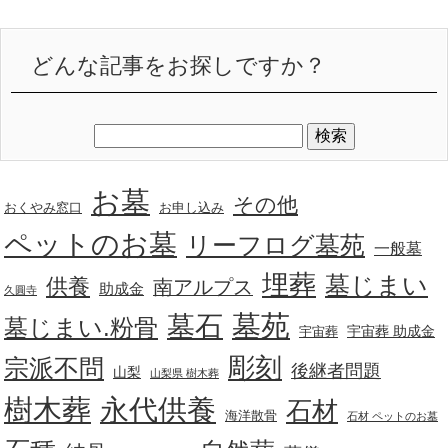
どんな記事をお探しですか？
お墓
その他
おくやみ窓口
お申し込み
ペットのお墓
リーフログ墓苑
一般墓
埋葬
墓じまい
供養
南アルプス
助成金
久圓寺
墓苑
墓石
墓じまい.粉骨
宇宙葬 助成金
宇宙葬
彫刻
宗派不問
後継者問題
山梨
山梨県 樹木葬
樹木葬
永代供養
石材
海洋散骨
石材 ペットのお墓