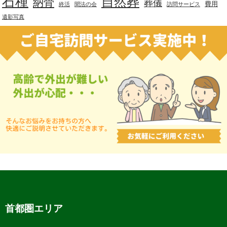
石種
自然葬
納骨
葬儀
費用
終活
聞法の会
訪問サービス
遺影写真
首都圏エリア