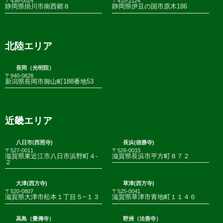
〒436-0024
〒410-2124
静岡県掛川市南西郷８
静岡県伊豆の国市原木186
北陸エリア
長岡（光明院）
〒940-0828
新潟県長岡市御山町188番地53
近畿エリア
八日市(西照寺)
長浜(徳勝寺)
〒527-0011
〒526-0033
滋賀県東近江市八日市浜野町４-
滋賀県長浜市平方町８７２
２
大津(西方寺)
草津(西方寺)
〒520-0807
〒525-0041
滋賀県大津市松本１丁目５−１３
滋賀県草津市青地町１１４６
高島（覺傳寺）
野洲（法善寺）