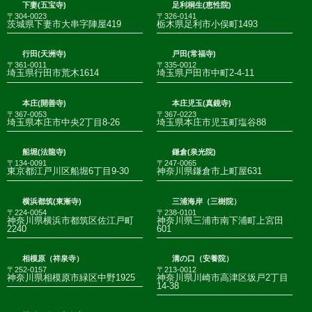
下妻(五宝寺)
足利桐生(恵性院)
〒304-0023
〒326-0141
茨城県下妻市大串字陣屋419
栃木県足利市小俣町1493
行田(天洲寺)
戸田(常福寺)
〒361-0011
〒335-0012
埼玉県行田市荒木1614
埼玉県戸田市中町2-4-11
本庄(開善寺)
本庄児玉(真鏡寺)
〒367-0053
〒367-0223
埼玉県本庄市中央2丁目8-26
埼玉県本庄市児玉町塩谷88
船堀(法龍寺)
鎌倉(泉光院)
〒134-0091
〒247-0065
東京都江戸川区船堀6丁目9-30
神奈川県鎌倉市上町屋631
横浜都筑(東漸寺)
三浦海岸（三樹院）
〒224-0054
〒238-0101
神奈川県横浜市都筑区佐江戸町
神奈川県三浦市南下浦町上宮田
2240
601
相模原（祥泉寺）
溝の口（安養院）
〒252-0157
〒213-0012
神奈川県相模原市緑区中野1925
神奈川県川崎市高津区坂戸2丁目
14-38