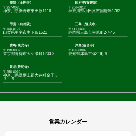
秦野（金剛寺）
国府津(安樂院)
〒257-0028
〒256-0812
神奈川県秦野市東田原1116
神奈川県小田原市国府津1762
甲斐（功徳院）
三島（遠成寺）
〒400-0124
〒411-0031
山梨県甲斐市中下条1621
静岡県三島市幸原町2-7-45
青梅(東光寺)
津島(蓮台寺)
〒198-0087
〒496-0804
東京都青梅市天ケ瀬町1203-2
愛知県津島市弥生町６
足柄(最明寺)
〒258-0019
神奈川県足柄上郡大井町金子３
３１５
営業カレンダー