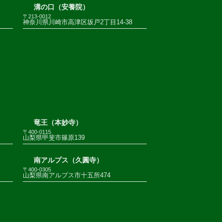
溝の口（安養院）
〒213-0012
神奈川県川崎市高津区坂戸2丁目14-38
竜王（本妙寺）
〒400-0115
山梨県甲斐市篠原139
南アルプス（久圓寺）
〒400-0305
山梨県南アルプス市十五所474