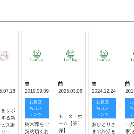
5.07.18
2019.09.09
2025.03.06
2024.12.24
201
スタッフブ
らせ
お役立
お役立
お
ログ
ちコン
ちコン
ち
活をサポ
テンツ
テンツ
テ
モーターホ
トする新
ーム【第1
樹木葬をご
おひとりさ
一般
ービス誕
弾】
契約頂くお
まの終活を
家)
！リー