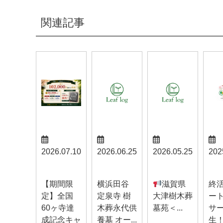
関連記事
2026.07.10
2026.06.25
2026.05.25
202
お知らせ
お知らせ
お知らせ
お知
【期間限
横浜田谷
滋賀県
終
定】全国
定泉寺 樹
大津樹木葬
ー
60ヶ寺達
木葬永代供
墓苑＜...
サ
成記念キャ
養墓 オー...
生