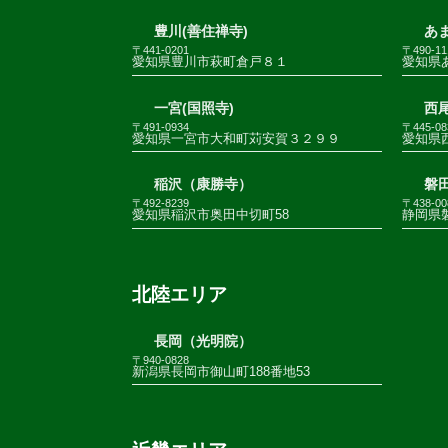
豊川(善住禅寺)
あま
〒441-0201
〒490-11
愛知県豊川市萩町倉戸８１
愛知県
一宮(国照寺)
西尾
〒491-0934
〒445-08
愛知県一宮市大和町苅安賀３２９９
愛知県
稲沢（康勝寺）
磐田
〒492-8239
〒438-00
愛知県稲沢市奥田中切町58
静岡県
北陸エリア
長岡（光明院）
〒940-0828
新潟県長岡市御山町188番地53