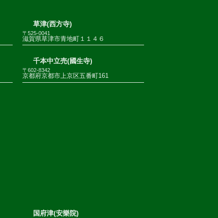
草津(西方寺)
〒525-0041
滋賀県草津市青地町１１４６
千本中立売(國生寺)
〒602-8342
京都府京都市上京区五番町161
国府津(安樂院)