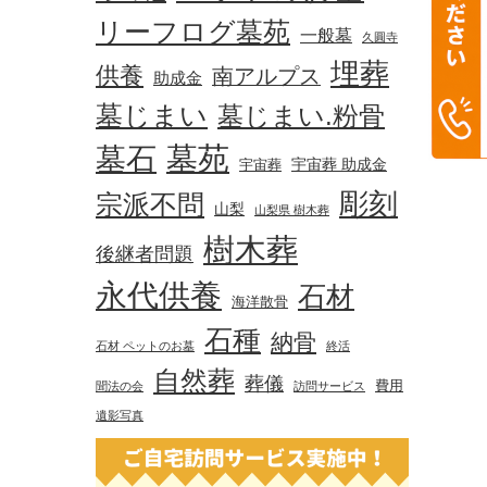
リーフログ墓苑
一般墓
久圓寺
埋葬
供養
南アルプス
助成金
墓じまい
墓じまい.粉骨
墓苑
墓石
宇宙葬 助成金
宇宙葬
彫刻
宗派不問
山梨
山梨県 樹木葬
樹木葬
後継者問題
永代供養
石材
海洋散骨
石種
納骨
石材 ペットのお墓
終活
自然葬
葬儀
費用
聞法の会
訪問サービス
遺影写真