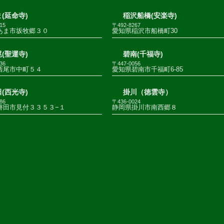
(延命寺)
稲沢船橋(安楽寺)
15
〒492-8267
あま市坂牧郷３０
愛知県稲沢市船橋町30
(聖運寺)
碧南(千福寺)
36
〒447-0056
西尾市中町５４
愛知県碧南市千福町6-85
(西光寺)
掛川（徳雲寺）
86
〒436-0024
磐田市見付３３５３−１
静岡県掛川市南西郷８