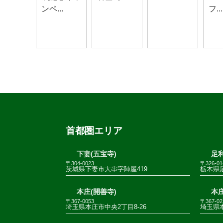
ンペ...
フ...
首都圏エリア
下妻(五宝寺)
足利
〒304-0023
〒326-01
茨城県下妻市大串字陣屋419
栃木県足
本庄(開善寺)
本庄
〒367-0053
〒367-02
埼玉県本庄市中央2丁目8-26
埼玉県