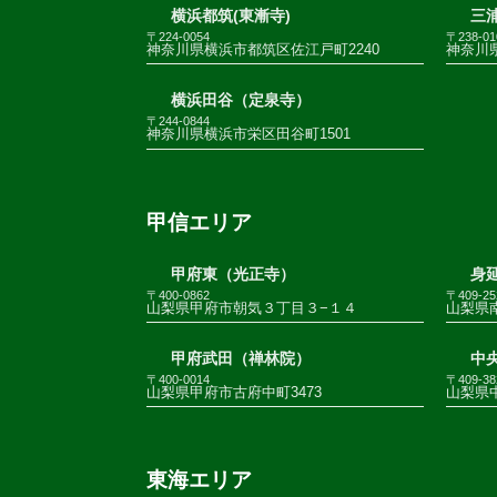
横浜都筑(東漸寺)
三
〒224-0054
〒238-01
神奈川県横浜市都筑区佐江戸町2240
神奈川
横浜田谷（定泉寺）
〒244-0844
神奈川県横浜市栄区田谷町1501
甲信エリア
甲府東（光正寺）
身
〒400-0862
〒409-25
山梨県甲府市朝気３丁目３−１４
山梨県南
甲府武田（禅林院）
中
〒400-0014
〒409-38
山梨県甲府市古府中町3473
山梨県
東海エリア