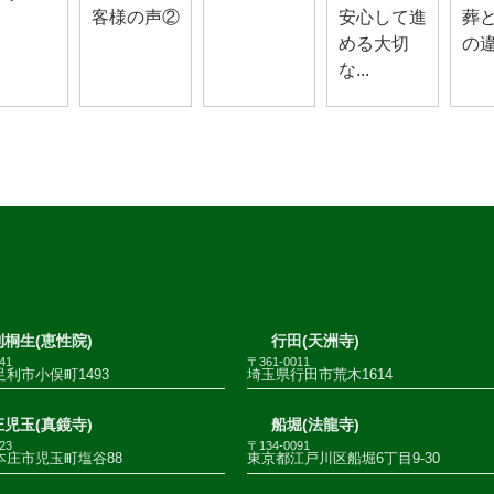
客様の声②
安心して進
葬
める大切
の
な...
桐生(恵性院)
行田(天洲寺)
41
〒361-0011
利市小俣町1493
埼玉県行田市荒木1614
児玉(真鏡寺)
船堀(法龍寺)
23
〒134-0091
本庄市児玉町塩谷88
東京都江戸川区船堀6丁目9-30