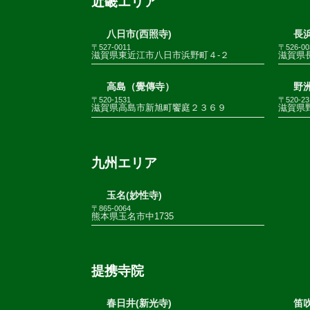
近畿エリア
八日市(西照寺)
長浜
〒527-0011
〒526-00
滋賀県東近江市八日市浜野町４-２
滋賀県
高島（覺傳寺）
野
〒520-1531
〒520-23
滋賀県高島市新旭町饗庭２３６９
滋賀県野
九州エリア
玉名(妙性寺)
〒865-0064
熊本県玉名市中1735
提携寺院
春日井(新光寺)
笛