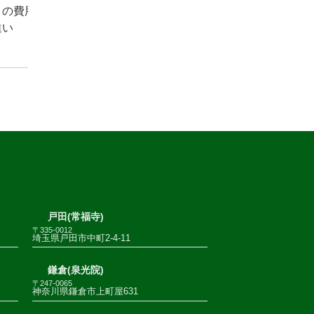
との費用
違い
戸田(常福寺)
〒335-0012
埼玉県戸田市中町2-4-11
鎌倉(泉光院)
〒247-0065
神奈川県鎌倉市上町屋631