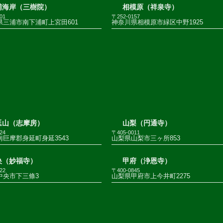
浦海岸（三樹院）
相模原（祥泉寺）
01
〒252-0157
県三浦市南下浦町上宮田601
神奈川県相模原市緑区中野1925
延山（志摩房）
山梨（円通寺）
24
〒405-0011
巨摩郡身延町身延3543
山梨県山梨市三ヶ所853
央（妙福寺）
甲府（浄恩寺）
22
〒400-0845
中央市下三條3
山梨県甲府市上今井町2275