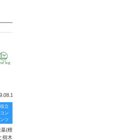
9.08.17
役立
コン
ンツ
墓(檀
と樹木