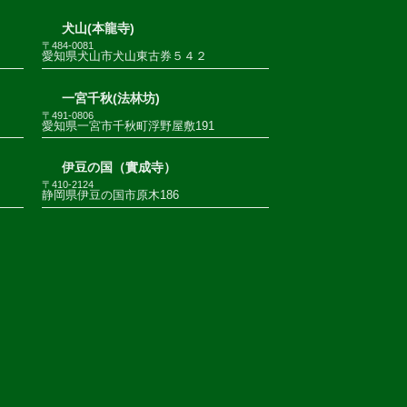
犬山(本龍寺)
〒484-0081
愛知県犬山市犬山東古券５４２
一宮千秋(法林坊)
〒491-0806
愛知県一宮市千秋町浮野屋敷191
伊豆の国（實成寺）
〒410-2124
静岡県伊豆の国市原木186