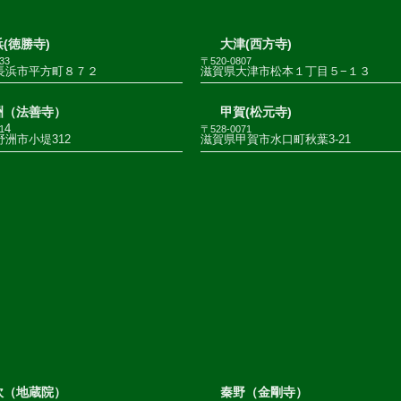
(徳勝寺)
大津(西方寺)
33
〒520-0807
長浜市平方町８７２
滋賀県大津市松本１丁目５−１３
洲（法善寺）
甲賀(松元寺)
4
1
〒528-0071
洲市小堤312
滋賀県甲賀市水口町秋葉3-21
吹（地蔵院）
秦野（金剛寺）