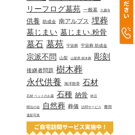
リーフログ墓苑
一般墓
久圓寺
埋葬
供養
南アルプス
助成金
墓じまい
墓じまい.粉骨
墓苑
墓石
宇宙葬 助成金
宇宙葬
彫刻
宗派不問
山梨
山梨県 樹木葬
樹木葬
後継者問題
永代供養
石材
海洋散骨
石種
納骨
石材 ペットのお墓
終活
自然葬
葬儀
費用
聞法の会
訪問サービス
遺影写真