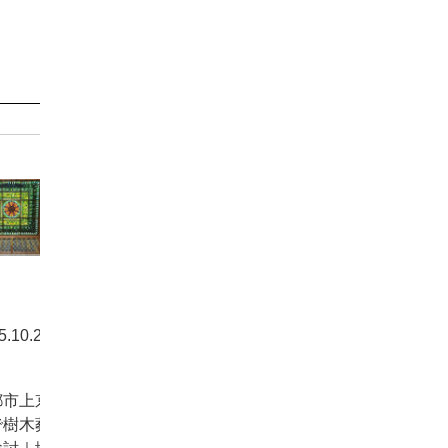
5.10.20
らせ
都市上京
で樹木葬