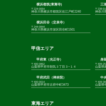
横浜都筑(東漸寺)
三
〒224-0054
〒238-01
神奈川県横浜市都筑区佐江戸町2240
神奈川
横浜田谷（定泉寺）
〒244-0844
神奈川県横浜市栄区田谷町1501
甲信エリア
甲府東（光正寺）
身
〒400-0862
〒409-25
山梨県甲府市朝気３丁目３−１４
山梨県南
甲府武田（禅林院）
中
〒400-0014
〒409-38
山梨県甲府市古府中町3473
山梨県
東海エリア