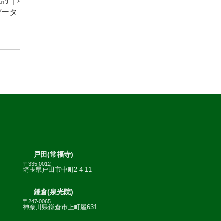
検討｜地
データ
戸田(常福寺)
〒335-0012
埼玉県戸田市中町2-4-11
鎌倉(泉光院)
〒247-0065
神奈川県鎌倉市上町屋631