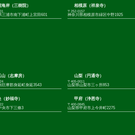
浦海岸（三樹院）
相模原（祥泉寺）
01
〒252-0157
県三浦市南下浦町上宮田601
神奈川県相模原市緑区中野1925
延山（志摩房）
山梨（円通寺）
24
〒405-0011
巨摩郡身延町身延3543
山梨県山梨市三ヶ所853
央（妙福寺）
甲府（浄恩寺）
22
〒400-0845
中央市下三條3
山梨県甲府市上今井町2275