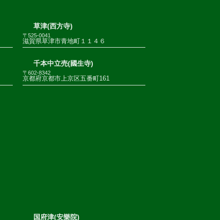
草津(西方寺)
〒525-0041
滋賀県草津市青地町１１４６
千本中立売(國生寺)
〒602-8342
京都府京都市上京区五番町161
国府津(安樂院)