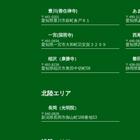
豊川(善住禅寺)
あま
〒441-0201
〒490-11
愛知県豊川市萩町倉戸８１
愛知県
一宮(国照寺)
西尾
〒491-0934
〒445-08
愛知県一宮市大和町苅安賀３２９９
愛知県
稲沢（康勝寺）
磐田
〒492-8239
〒438-00
愛知県稲沢市奥田中切町58
静岡県
北陸エリア
長岡（光明院）
〒940-0828
新潟県長岡市御山町188番地53