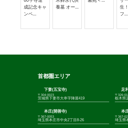
60ヶ寺達
木葬永代供
墓苑＜...
サ
成記念キャ
養墓 オー...
生
ンペ...
フ...
首都圏エリア
下妻(五宝寺)
足利
〒304-0023
〒326-01
茨城県下妻市大串字陣屋419
栃木県足
本庄(開善寺)
本庄
〒367-0053
〒367-02
埼玉県本庄市中央2丁目8-26
埼玉県