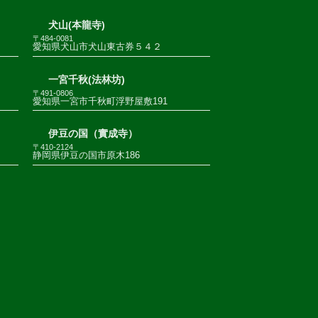
犬山(本龍寺)
〒484-0081
愛知県犬山市犬山東古券５４２
一宮千秋(法林坊)
〒491-0806
愛知県一宮市千秋町浮野屋敷191
伊豆の国（實成寺）
〒410-2124
静岡県伊豆の国市原木186