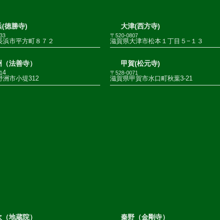
(徳勝寺)
大津(西方寺)
33
〒520-0807
長浜市平方町８７２
滋賀県大津市松本１丁目５−１３
洲（法善寺）
甲賀(松元寺)
4
1
〒528-0071
洲市小堤312
滋賀県甲賀市水口町秋葉3-21
吹（地蔵院）
秦野（金剛寺）