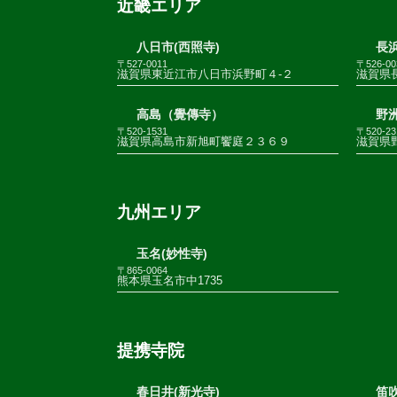
近畿エリア
八日市(西照寺)
長浜
〒527-0011
〒526-00
滋賀県東近江市八日市浜野町４-２
滋賀県
高島（覺傳寺）
野
〒520-1531
〒520-23
滋賀県高島市新旭町饗庭２３６９
滋賀県野
九州エリア
玉名(妙性寺)
〒865-0064
熊本県玉名市中1735
提携寺院
春日井(新光寺)
笛