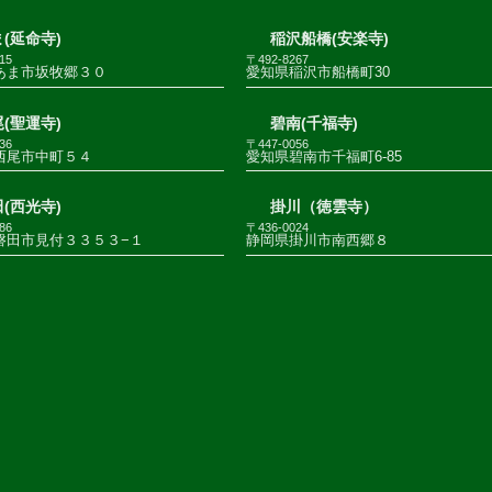
(延命寺)
稲沢船橋(安楽寺)
15
〒492-8267
あま市坂牧郷３０
愛知県稲沢市船橋町30
(聖運寺)
碧南(千福寺)
36
〒447-0056
西尾市中町５４
愛知県碧南市千福町6-85
(西光寺)
掛川（徳雲寺）
86
〒436-0024
磐田市見付３３５３−１
静岡県掛川市南西郷８