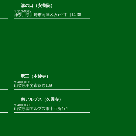
溝の口（安養院）
〒213-0012
神奈川県川崎市高津区坂戸2丁目14-38
竜王（本妙寺）
〒400-0115
山梨県甲斐市篠原139
南アルプス（久圓寺）
〒400-0305
山梨県南アルプス市十五所474