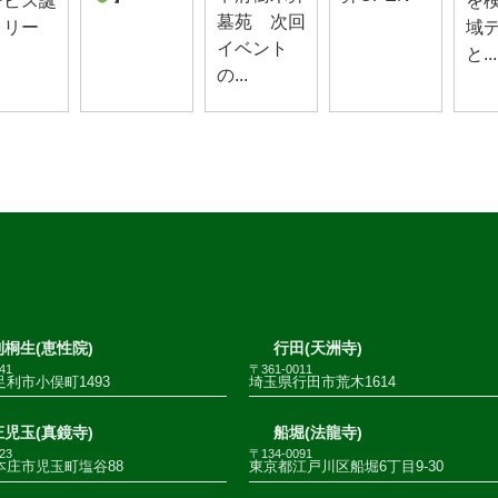
ービス誕
を
墓苑 次回
！リー
域
イベント
と...
の...
桐生(恵性院)
行田(天洲寺)
41
〒361-0011
利市小俣町1493
埼玉県行田市荒木1614
児玉(真鏡寺)
船堀(法龍寺)
23
〒134-0091
本庄市児玉町塩谷88
東京都江戸川区船堀6丁目9-30