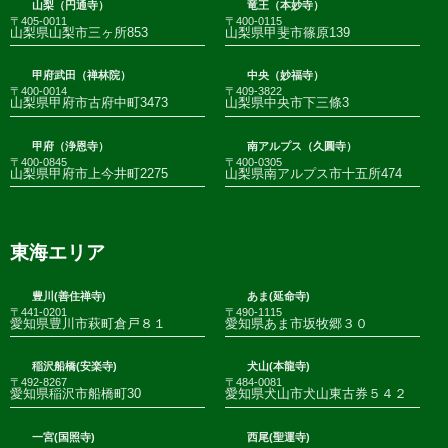
山梨（円通寺）
竜王（本妙寺）
〒405-0011
〒400-0115
山梨県山梨市三ヶ所853
山梨県甲斐市篠原139
甲府武田（禅林院）
中央（妙福寺）
〒400-0014
〒409-3822
山梨県甲府市古府中町3473
山梨県中央市下三條3
甲府（浄恩寺）
南アルプス（久圓寺）
〒400-0845
〒400-0305
山梨県甲府市上今井町2275
山梨県南アルプス市十五所474
東海エリア
豊川(善住禅寺)
あま(延命寺)
〒441-0201
〒490-1115
愛知県豊川市萩町倉戸８１
愛知県あま市坂牧郷３０
稲沢船橋(安楽寺)
犬山(本龍寺)
〒492-8267
〒484-0081
愛知県稲沢市船橋町30
愛知県犬山市犬山東古券５４２
一宮(国照寺)
西尾(聖運寺)