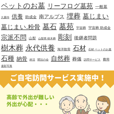
ペットのお墓
リーフログ墓苑
一般墓
埋葬
墓じまい
供養
南アルプス
助成金
久圓寺
墓苑
墓石
墓じまい.粉骨
宇宙葬 助成金
宇宙葬
彫刻
宗派不問
後継者問題
山梨
山梨県 樹木葬
樹木葬
永代供養
石材
海洋散骨
石材 ペットのお墓
石種
自然葬
納骨
葬儀
費用
終活
聞法の会
訪問サービス
遺影写真