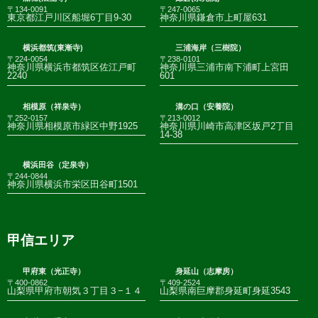
〒134-0091
〒247-0065
東京都江戸川区船堀6丁目9-30
神奈川県鎌倉市上町屋631
横浜都筑(東漸寺)
三浦海岸（三樹院）
〒224-0054
〒238-0101
神奈川県横浜市都筑区佐江戸町
神奈川県三浦市南下浦町上宮田
2240
601
相模原（祥泉寺）
溝の口（安養院）
〒252-0157
〒213-0012
神奈川県相模原市緑区中野1925
神奈川県川崎市高津区坂戸2丁目
14-38
横浜田谷（定泉寺）
〒244-0844
神奈川県横浜市栄区田谷町1501
甲信エリア
甲府東（光正寺）
身延山（志摩房）
〒400-0862
〒409-2524
山梨県甲府市朝気３丁目３−１４
山梨県南巨摩郡身延町身延3543