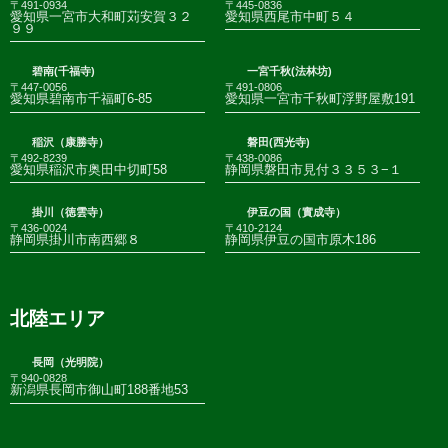
〒491-0934
〒445-0836
愛知県一宮市大和町苅安賀３２
愛知県西尾市中町５４
９９
碧南(千福寺)
一宮千秋(法林坊)
〒447-0056
〒491-0806
愛知県碧南市千福町6-85
愛知県一宮市千秋町浮野屋敷191
稲沢（康勝寺）
磐田(西光寺)
〒492-8239
〒438-0086
愛知県稲沢市奥田中切町58
静岡県磐田市見付３３５３−１
掛川（徳雲寺）
伊豆の国（實成寺）
〒436-0024
〒410-2124
静岡県掛川市南西郷８
静岡県伊豆の国市原木186
北陸エリア
長岡（光明院）
〒940-0828
新潟県長岡市御山町188番地53