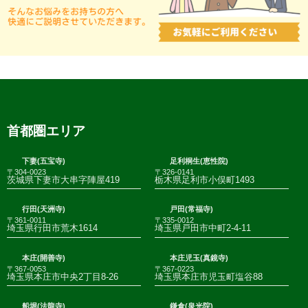
首都圏エリア
下妻(五宝寺)
足利桐生(恵性院)
〒304-0023
〒326-0141
茨城県下妻市大串字陣屋419
栃木県足利市小俣町1493
行田(天洲寺)
戸田(常福寺)
〒361-0011
〒335-0012
埼玉県行田市荒木1614
埼玉県戸田市中町2-4-11
本庄(開善寺)
本庄児玉(真鏡寺)
〒367-0053
〒367-0223
埼玉県本庄市中央2丁目8-26
埼玉県本庄市児玉町塩谷88
船堀(法龍寺)
鎌倉(泉光院)