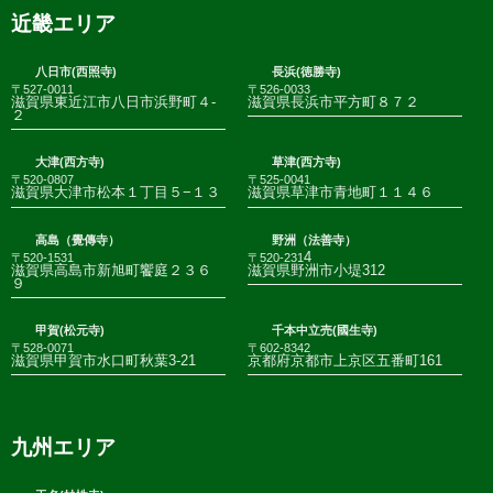
近畿エリア
八日市(西照寺)
長浜(徳勝寺)
〒527-0011
〒526-0033
滋賀県東近江市八日市浜野町４-
滋賀県長浜市平方町８７２
２
大津(西方寺)
草津(西方寺)
〒520-0807
〒525-0041
滋賀県大津市松本１丁目５−１３
滋賀県草津市青地町１１４６
高島（覺傳寺）
野洲（法善寺）
4
〒520-1531
〒520-231
滋賀県高島市新旭町饗庭２３６
滋賀県野洲市小堤312
９
甲賀(松元寺)
千本中立売(國生寺)
〒528-0071
〒602-8342
滋賀県甲賀市水口町秋葉3-21
京都府京都市上京区五番町161
九州エリア