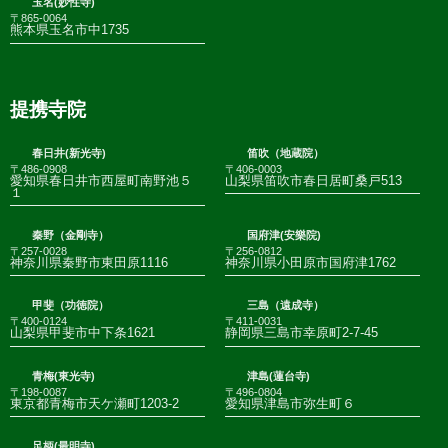
玉名(妙性寺)
〒865-0064
熊本県玉名市中1735
提携寺院
春日井(新光寺)
笛吹（地蔵院）
〒486-0908
〒406-0003
愛知県春日井市西屋町南野池５
山梨県笛吹市春日居町桑戸513
１
秦野（金剛寺）
国府津(安樂院)
〒257-0028
〒256-0812
神奈川県秦野市東田原1116
神奈川県小田原市国府津1762
甲斐（功徳院）
三島（遠成寺）
〒400-0124
〒411-0031
山梨県甲斐市中下条1621
静岡県三島市幸原町2-7-45
青梅(東光寺)
津島(蓮台寺)
〒198-0087
〒496-0804
東京都青梅市天ケ瀬町1203-2
愛知県津島市弥生町６
足柄(最明寺)