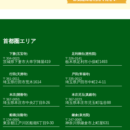
首都圏エリア
下妻(五宝寺)
足利桐生(恵性院)
〒304-0023
〒326-0141
茨城県下妻市大串字陣屋419
栃木県足利市小俣町1493
行田(天洲寺)
戸田(常福寺)
〒361-0011
〒335-0012
埼玉県行田市荒木1614
埼玉県戸田市中町2-4-11
本庄(開善寺)
本庄児玉(真鏡寺)
〒367-0053
〒367-0223
埼玉県本庄市中央2丁目8-26
埼玉県本庄市児玉町塩谷88
船堀(法龍寺)
鎌倉(泉光院)
〒134-0091
〒247-0065
東京都江戸川区船堀6丁目9-30
神奈川県鎌倉市上町屋631