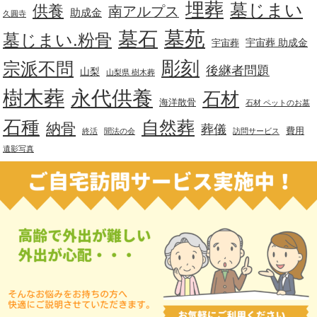
埋葬
墓じまい
供養
南アルプス
助成金
久圓寺
墓苑
墓石
墓じまい.粉骨
宇宙葬 助成金
宇宙葬
彫刻
宗派不問
後継者問題
山梨
山梨県 樹木葬
樹木葬
永代供養
石材
海洋散骨
石材 ペットのお墓
石種
自然葬
納骨
葬儀
費用
終活
聞法の会
訪問サービス
遺影写真