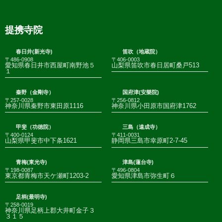
提携寺院
春日井(新光寺)
笛吹（地蔵院）
〒486-0908
〒406-0003
愛知県春日井市西屋町南野池５
山梨県笛吹市春日居町桑戸513
１
秦野（金剛寺）
国府津(安樂院)
〒257-0028
〒256-0812
神奈川県秦野市東田原1116
神奈川県小田原市国府津1762
甲斐（功徳院）
三島（遠成寺）
〒400-0124
〒411-0031
山梨県甲斐市中下条1621
静岡県三島市幸原町2-7-45
青梅(東光寺)
津島(蓮台寺)
〒198-0087
〒496-0804
東京都青梅市天ケ瀬町1203-2
愛知県津島市弥生町６
足柄(最明寺)
〒258-0019
神奈川県足柄上郡大井町金子３
３１５