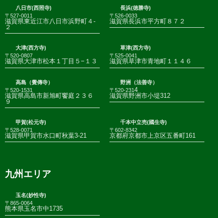
八日市(西照寺)
長浜(徳勝寺)
〒527-0011
〒526-0033
滋賀県東近江市八日市浜野町４-
滋賀県長浜市平方町８７２
２
大津(西方寺)
草津(西方寺)
〒520-0807
〒525-0041
滋賀県大津市松本１丁目５−１３
滋賀県草津市青地町１１４６
高島（覺傳寺）
野洲（法善寺）
4
〒520-1531
〒520-231
滋賀県高島市新旭町饗庭２３６
滋賀県野洲市小堤312
９
甲賀(松元寺)
千本中立売(國生寺)
〒528-0071
〒602-8342
滋賀県甲賀市水口町秋葉3-21
京都府京都市上京区五番町161
九州エリア
玉名(妙性寺)
〒865-0064
熊本県玉名市中1735