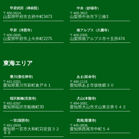
甲府武田（禅林院）
中央（妙福寺）
〒400-0014
〒409-3822
山梨県甲府市古府中町3473
山梨県中央市下三條3
甲府（浄恩寺）
南アルプス（久圓寺）
〒400-0845
〒400-0305
山梨県甲府市上今井町2275
山梨県南アルプス市十五所474
東海エリア
豊川(善住禅寺)
あま(延命寺)
〒441-0201
〒490-1115
愛知県豊川市萩町倉戸８１
愛知県あま市坂牧郷３０
稲沢船橋(安楽寺)
犬山(本龍寺)
〒492-8267
〒484-0081
愛知県稲沢市船橋町30
愛知県犬山市犬山東古券５４２
一宮(国照寺)
西尾(聖運寺)
〒491-0934
〒445-0836
愛知県一宮市大和町苅安賀３２
愛知県西尾市中町５４
９９