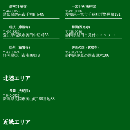
碧南(千福寺)
一宮千秋(法林坊)
〒447-0056
〒491-0806
愛知県碧南市千福町6-85
愛知県一宮市千秋町浮野屋敷191
稲沢（康勝寺）
磐田(西光寺)
〒492-8239
〒438-0086
愛知県稲沢市奥田中切町58
静岡県磐田市見付３３５３−１
掛川（徳雲寺）
伊豆の国（實成寺）
〒436-0024
〒410-2124
静岡県掛川市南西郷８
静岡県伊豆の国市原木186
北陸エリア
長岡（光明院）
〒940-0828
新潟県長岡市御山町188番地53
近畿エリア