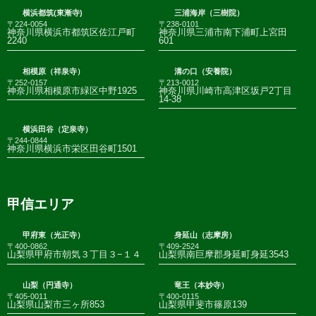
横浜都筑(東漸寺)
三浦海岸（三樹院）
〒224-0054
〒238-0101
神奈川県横浜市都筑区佐江戸町
神奈川県三浦市南下浦町上宮田
2240
601
相模原（祥泉寺）
溝の口（安養院）
〒252-0157
〒213-0012
神奈川県相模原市緑区中野1925
神奈川県川崎市高津区坂戸2丁目
14-38
横浜田谷（定泉寺）
〒244-0844
神奈川県横浜市栄区田谷町1501
甲信エリア
甲府東（光正寺）
身延山（志摩房）
〒400-0862
〒409-2524
山梨県甲府市朝気３丁目３−１４
山梨県南巨摩郡身延町身延3543
山梨（円通寺）
竜王（本妙寺）
〒405-0011
〒400-0115
山梨県山梨市三ヶ所853
山梨県甲斐市篠原139