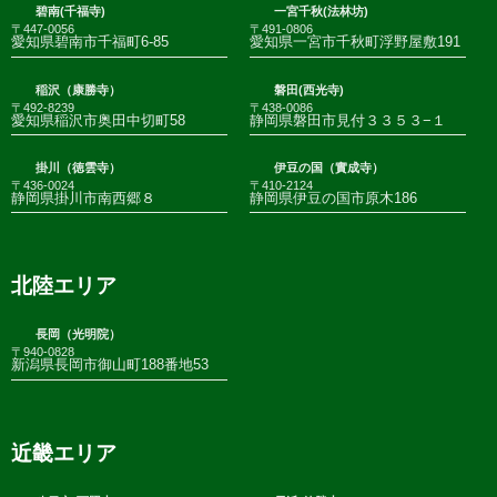
碧南(千福寺)
一宮千秋(法林坊)
〒447-0056
〒491-0806
愛知県碧南市千福町6-85
愛知県一宮市千秋町浮野屋敷191
稲沢（康勝寺）
磐田(西光寺)
〒492-8239
〒438-0086
愛知県稲沢市奥田中切町58
静岡県磐田市見付３３５３−１
掛川（徳雲寺）
伊豆の国（實成寺）
〒436-0024
〒410-2124
静岡県掛川市南西郷８
静岡県伊豆の国市原木186
北陸エリア
長岡（光明院）
〒940-0828
新潟県長岡市御山町188番地53
近畿エリア