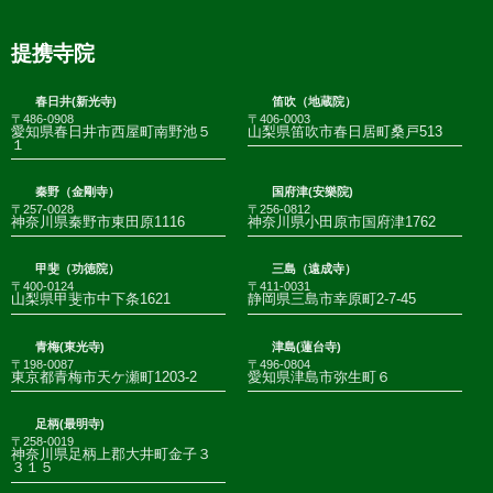
提携寺院
春日井(新光寺)
笛吹（地蔵院）
〒486-0908
〒406-0003
愛知県春日井市西屋町南野池５
山梨県笛吹市春日居町桑戸513
１
秦野（金剛寺）
国府津(安樂院)
〒257-0028
〒256-0812
神奈川県秦野市東田原1116
神奈川県小田原市国府津1762
甲斐（功徳院）
三島（遠成寺）
〒400-0124
〒411-0031
山梨県甲斐市中下条1621
静岡県三島市幸原町2-7-45
青梅(東光寺)
津島(蓮台寺)
〒198-0087
〒496-0804
東京都青梅市天ケ瀬町1203-2
愛知県津島市弥生町６
足柄(最明寺)
〒258-0019
神奈川県足柄上郡大井町金子３
３１５