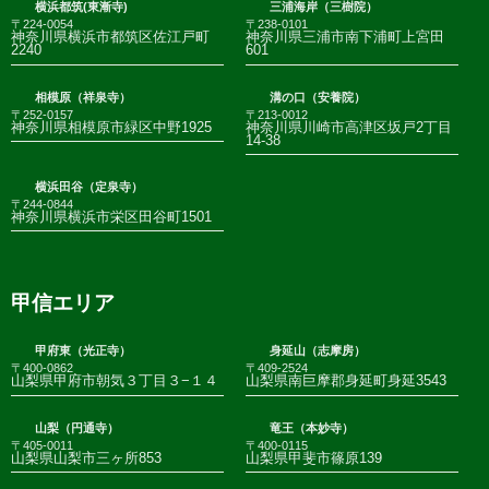
横浜都筑(東漸寺)
三浦海岸（三樹院）
〒224-0054
〒238-0101
神奈川県横浜市都筑区佐江戸町
神奈川県三浦市南下浦町上宮田
2240
601
相模原（祥泉寺）
溝の口（安養院）
〒252-0157
〒213-0012
神奈川県相模原市緑区中野1925
神奈川県川崎市高津区坂戸2丁目
14-38
横浜田谷（定泉寺）
〒244-0844
神奈川県横浜市栄区田谷町1501
甲信エリア
甲府東（光正寺）
身延山（志摩房）
〒400-0862
〒409-2524
山梨県甲府市朝気３丁目３−１４
山梨県南巨摩郡身延町身延3543
山梨（円通寺）
竜王（本妙寺）
〒405-0011
〒400-0115
山梨県山梨市三ヶ所853
山梨県甲斐市篠原139