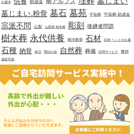
埋葬
墓じまい
供養
南アルプス
助成金
久圓寺
墓苑
墓石
墓じまい.粉骨
宇宙葬 助成金
宇宙葬
彫刻
宗派不問
後継者問題
山梨
山梨県 樹木葬
樹木葬
永代供養
石材
海洋散骨
石材 ペットのお墓
石種
自然葬
納骨
葬儀
費用
終活
聞法の会
訪問サービス
遺影写真