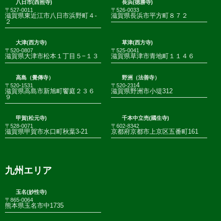
八日市(西照寺)
長浜(徳勝寺)
〒527-0011
〒526-0033
滋賀県東近江市八日市浜野町４-
滋賀県長浜市平方町８７２
２
大津(西方寺)
草津(西方寺)
〒520-0807
〒525-0041
滋賀県大津市松本１丁目５−１３
滋賀県草津市青地町１１４６
高島（覺傳寺）
野洲（法善寺）
4
〒520-1531
〒520-231
滋賀県高島市新旭町饗庭２３６
滋賀県野洲市小堤312
９
甲賀(松元寺)
千本中立売(國生寺)
〒528-0071
〒602-8342
滋賀県甲賀市水口町秋葉3-21
京都府京都市上京区五番町161
九州エリア
玉名(妙性寺)
〒865-0064
熊本県玉名市中1735