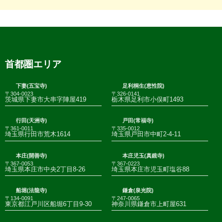
首都圏エリア
下妻(五宝寺)
足利桐生(恵性院)
〒304-0023
〒326-0141
茨城県下妻市大串字陣屋419
栃木県足利市小俣町1493
行田(天洲寺)
戸田(常福寺)
〒361-0011
〒335-0012
埼玉県行田市荒木1614
埼玉県戸田市中町2-4-11
本庄(開善寺)
本庄児玉(真鏡寺)
〒367-0053
〒367-0223
埼玉県本庄市中央2丁目8-26
埼玉県本庄市児玉町塩谷88
船堀(法龍寺)
鎌倉(泉光院)
〒134-0091
〒247-0065
東京都江戸川区船堀6丁目9-30
神奈川県鎌倉市上町屋631