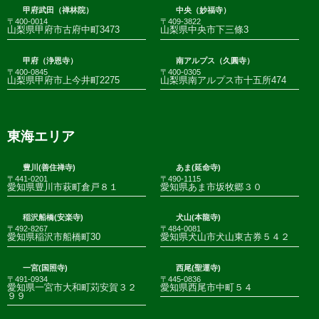
甲府武田（禅林院）
中央（妙福寺）
〒400-0014
〒409-3822
山梨県甲府市古府中町3473
山梨県中央市下三條3
甲府（浄恩寺）
南アルプス（久圓寺）
〒400-0845
〒400-0305
山梨県甲府市上今井町2275
山梨県南アルプス市十五所474
東海エリア
豊川(善住禅寺)
あま(延命寺)
〒441-0201
〒490-1115
愛知県豊川市萩町倉戸８１
愛知県あま市坂牧郷３０
稲沢船橋(安楽寺)
犬山(本龍寺)
〒492-8267
〒484-0081
愛知県稲沢市船橋町30
愛知県犬山市犬山東古券５４２
一宮(国照寺)
西尾(聖運寺)
〒491-0934
〒445-0836
愛知県一宮市大和町苅安賀３２
愛知県西尾市中町５４
９９