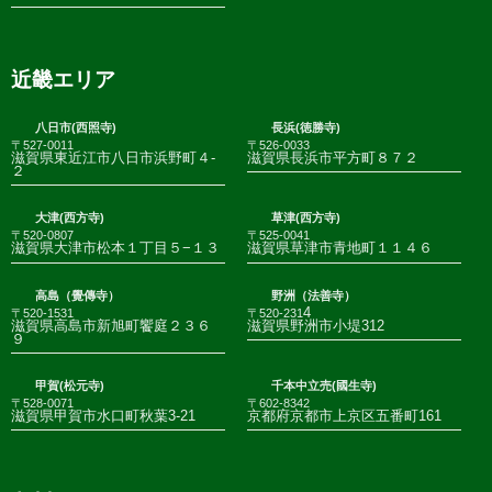
近畿エリア
八日市(西照寺)
長浜(徳勝寺)
〒527-0011
〒526-0033
滋賀県東近江市八日市浜野町４-
滋賀県長浜市平方町８７２
２
大津(西方寺)
草津(西方寺)
〒520-0807
〒525-0041
滋賀県大津市松本１丁目５−１３
滋賀県草津市青地町１１４６
高島（覺傳寺）
野洲（法善寺）
4
〒520-1531
〒520-231
滋賀県高島市新旭町饗庭２３６
滋賀県野洲市小堤312
９
甲賀(松元寺)
千本中立売(國生寺)
〒528-0071
〒602-8342
滋賀県甲賀市水口町秋葉3-21
京都府京都市上京区五番町161