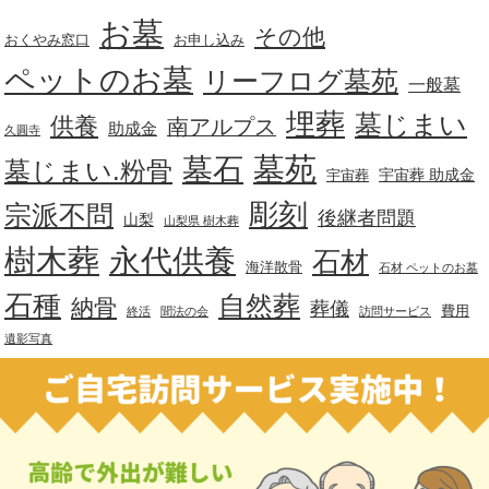
お墓
その他
おくやみ窓口
お申し込み
ペットのお墓
リーフログ墓苑
一般墓
埋葬
墓じまい
供養
南アルプス
助成金
久圓寺
墓苑
墓石
墓じまい.粉骨
宇宙葬 助成金
宇宙葬
彫刻
宗派不問
後継者問題
山梨
山梨県 樹木葬
樹木葬
永代供養
石材
海洋散骨
石材 ペットのお墓
石種
自然葬
納骨
葬儀
費用
終活
聞法の会
訪問サービス
遺影写真