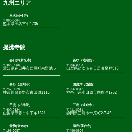
九州エリア
玉名(妙性寺)
〒865-0064
熊本県玉名市中1735
提携寺院
春日井(新光寺)
笛吹（地蔵院）
〒486-0908
〒406-0003
愛知県春日井市西屋町南野池５
山梨県笛吹市春日居町桑戸513
１
秦野（金剛寺）
国府津(安樂院)
〒257-0028
〒256-0812
神奈川県秦野市東田原1116
神奈川県小田原市国府津1762
甲斐（功徳院）
三島（遠成寺）
〒400-0124
〒411-0031
山梨県甲斐市中下条1621
静岡県三島市幸原町2-7-45
青梅(東光寺)
津島(蓮台寺)
〒198-0087
〒496-0804