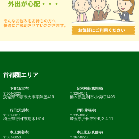
首都圏エリア
下妻(五宝寺)
足利桐生(恵性院)
〒304-0023
〒326-0141
茨城県下妻市大串字陣屋419
栃木県足利市小俣町1493
行田(天洲寺)
戸田(常福寺)
〒361-0011
〒335-0012
埼玉県行田市荒木1614
埼玉県戸田市中町2-4-11
本庄(開善寺)
本庄児玉(真鏡寺)
〒367-0053
〒367-0223