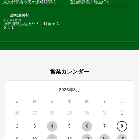
東京都青梅市天ケ瀬町1203-2
愛知県津島市弥生町６
足柄(最明寺)
〒258-0019
神奈川県足柄上郡大井町金子３
３１５
営業カレンダー
2026年8月
日
月
火
水
木
金
土
26
27
28
29
30
31
1
2
3
4
5
6
7
8