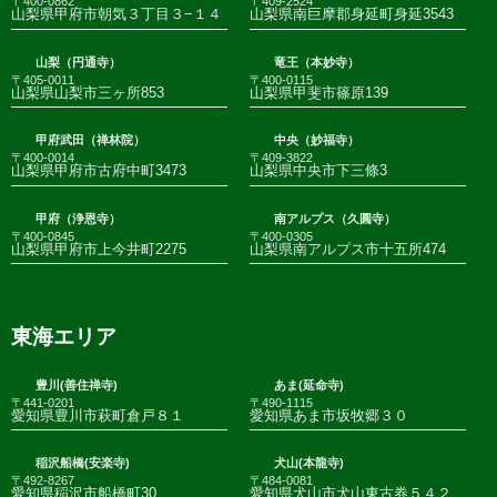
〒400-0862
〒409-2524
山梨県甲府市朝気３丁目３−１４
山梨県南巨摩郡身延町身延3543
山梨（円通寺）
竜王（本妙寺）
〒405-0011
〒400-0115
山梨県山梨市三ヶ所853
山梨県甲斐市篠原139
甲府武田（禅林院）
中央（妙福寺）
〒400-0014
〒409-3822
山梨県甲府市古府中町3473
山梨県中央市下三條3
甲府（浄恩寺）
南アルプス（久圓寺）
〒400-0845
〒400-0305
山梨県甲府市上今井町2275
山梨県南アルプス市十五所474
東海エリア
豊川(善住禅寺)
あま(延命寺)
〒441-0201
〒490-1115
愛知県豊川市萩町倉戸８１
愛知県あま市坂牧郷３０
稲沢船橋(安楽寺)
犬山(本龍寺)
〒492-8267
〒484-0081
愛知県稲沢市船橋町30
愛知県犬山市犬山東古券５４２