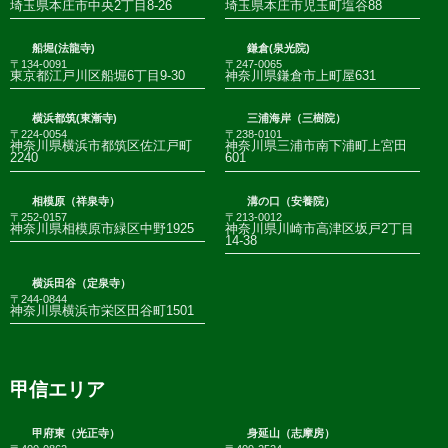
埼玉県本庄市中央2丁目8-26
埼玉県本庄市児玉町塩谷88
船堀(法龍寺)
鎌倉(泉光院)
〒134-0091
〒247-0065
東京都江戸川区船堀6丁目9-30
神奈川県鎌倉市上町屋631
横浜都筑(東漸寺)
三浦海岸（三樹院）
〒224-0054
〒238-0101
神奈川県横浜市都筑区佐江戸町
神奈川県三浦市南下浦町上宮田
2240
601
相模原（祥泉寺）
溝の口（安養院）
〒252-0157
〒213-0012
神奈川県相模原市緑区中野1925
神奈川県川崎市高津区坂戸2丁目
14-38
横浜田谷（定泉寺）
〒244-0844
神奈川県横浜市栄区田谷町1501
甲信エリア
甲府東（光正寺）
身延山（志摩房）