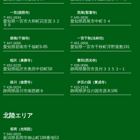
一宮(国照寺)
西尾(聖運寺)
〒491-0934
〒445-0836
愛知県一宮市大和町苅安賀３２
愛知県西尾市中町５４
９９
碧南(千福寺)
一宮千秋(法林坊)
〒447-0056
〒491-0806
愛知県碧南市千福町6-85
愛知県一宮市千秋町浮野屋敷191
稲沢（康勝寺）
磐田(西光寺)
〒492-8239
〒438-0086
愛知県稲沢市奥田中切町58
静岡県磐田市見付３３５３−１
掛川（徳雲寺）
伊豆の国（實成寺）
〒436-0024
〒410-2124
静岡県掛川市南西郷８
静岡県伊豆の国市原木186
北陸エリア
長岡（光明院）
〒940-0828
新潟県長岡市御山町188番地53