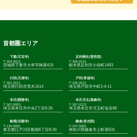
首都圏エリア
下妻(五宝寺)
足利桐生(恵性院)
〒304-0023
〒326-0141
茨城県下妻市大串字陣屋419
栃木県足利市小俣町1493
行田(天洲寺)
戸田(常福寺)
〒361-0011
〒335-0012
埼玉県行田市荒木1614
埼玉県戸田市中町2-4-11
本庄(開善寺)
本庄児玉(真鏡寺)
〒367-0053
〒367-0223
埼玉県本庄市中央2丁目8-26
埼玉県本庄市児玉町塩谷88
船堀(法龍寺)
鎌倉(泉光院)
〒134-0091
〒247-0065
東京都江戸川区船堀6丁目9-30
神奈川県鎌倉市上町屋631