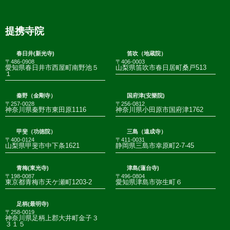
提携寺院
春日井(新光寺)
笛吹（地蔵院）
〒486-0908
〒406-0003
愛知県春日井市西屋町南野池５
山梨県笛吹市春日居町桑戸513
１
秦野（金剛寺）
国府津(安樂院)
〒257-0028
〒256-0812
神奈川県秦野市東田原1116
神奈川県小田原市国府津1762
甲斐（功徳院）
三島（遠成寺）
〒400-0124
〒411-0031
山梨県甲斐市中下条1621
静岡県三島市幸原町2-7-45
青梅(東光寺)
津島(蓮台寺)
〒198-0087
〒496-0804
東京都青梅市天ケ瀬町1203-2
愛知県津島市弥生町６
足柄(最明寺)
〒258-0019
神奈川県足柄上郡大井町金子３
３１５