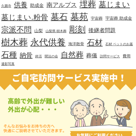
埋葬
墓じまい
供養
南アルプス
助成金
久圓寺
墓苑
墓石
墓じまい.粉骨
宇宙葬 助成金
宇宙葬
彫刻
宗派不問
後継者問題
山梨
山梨県 樹木葬
樹木葬
永代供養
石材
海洋散骨
石材 ペットのお墓
石種
自然葬
納骨
葬儀
費用
終活
聞法の会
訪問サービス
遺影写真