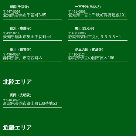
碧南(千福寺)
一宮千秋(法林坊)
〒447-0056
〒491-0806
愛知県碧南市千福町6-85
愛知県一宮市千秋町浮野屋敷191
稲沢（康勝寺）
磐田(西光寺)
〒492-8239
〒438-0086
愛知県稲沢市奥田中切町58
静岡県磐田市見付３３５３−１
掛川（徳雲寺）
伊豆の国（實成寺）
〒436-0024
〒410-2124
静岡県掛川市南西郷８
静岡県伊豆の国市原木186
北陸エリア
長岡（光明院）
〒940-0828
新潟県長岡市御山町188番地53
近畿エリア