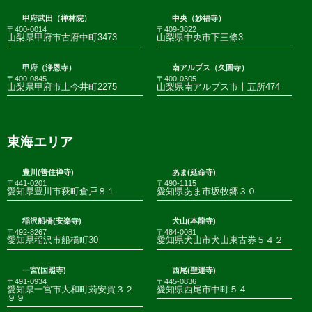
甲府武田（禅林院）
中央（妙福寺）
〒400-0014
〒409-3822
山梨県甲府市古府中町3473
山梨県中央市下三條3
甲府（浄恩寺）
南アルプス（久圓寺）
〒400-0845
〒400-0305
山梨県甲府市上今井町2275
山梨県南アルプス市十五所474
東海エリア
豊川(善住禅寺)
あま(延命寺)
〒441-0201
〒490-1115
愛知県豊川市萩町倉戸８１
愛知県あま市坂牧郷３０
稲沢船橋(安楽寺)
犬山(本龍寺)
〒492-8267
〒484-0081
愛知県稲沢市船橋町30
愛知県犬山市犬山東古券５４２
一宮(国照寺)
西尾(聖運寺)
〒491-0934
〒445-0836
愛知県一宮市大和町苅安賀３２
愛知県西尾市中町５４
９９