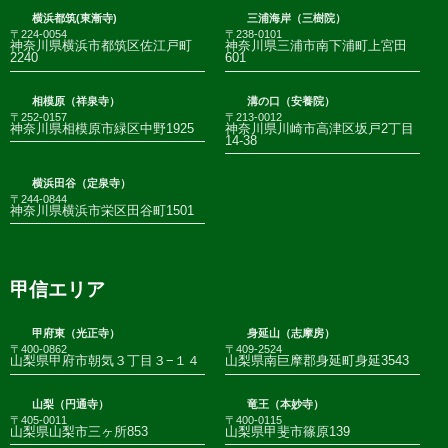
横浜都筑(東漸寺)
三浦海岸（三樹院）
〒224-0054
〒238-0101
神奈川県横浜市都筑区佐江戸町
神奈川県三浦市南下浦町上宮田
2240
601
相模原（祥泉寺）
溝の口（安養院）
〒252-0157
〒213-0012
神奈川県相模原市緑区中野1925
神奈川県川崎市高津区坂戸2丁目
14-38
横浜田谷（定泉寺）
〒244-0844
神奈川県横浜市栄区田谷町1501
甲信エリア
甲府東（光正寺）
身延山（志摩房）
〒400-0862
〒409-2524
山梨県甲府市朝気３丁目３−１４
山梨県南巨摩郡身延町身延3543
山梨（円通寺）
竜王（本妙寺）
〒405-0011
〒400-0115
山梨県山梨市三ヶ所853
山梨県甲斐市篠原139