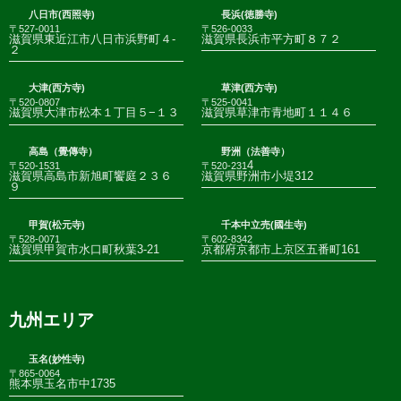
八日市(西照寺)
長浜(徳勝寺)
〒527-0011
〒526-0033
滋賀県東近江市八日市浜野町４-
滋賀県長浜市平方町８７２
２
大津(西方寺)
草津(西方寺)
〒520-0807
〒525-0041
滋賀県大津市松本１丁目５−１３
滋賀県草津市青地町１１４６
高島（覺傳寺）
野洲（法善寺）
4
〒520-1531
〒520-231
滋賀県高島市新旭町饗庭２３６
滋賀県野洲市小堤312
９
甲賀(松元寺)
千本中立売(國生寺)
〒528-0071
〒602-8342
滋賀県甲賀市水口町秋葉3-21
京都府京都市上京区五番町161
九州エリア
玉名(妙性寺)
〒865-0064
熊本県玉名市中1735