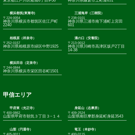
東京都江戸川区船堀6丁目9-30
神奈川県鎌倉市上町屋631
横浜都筑(東漸寺)
三浦海岸（三樹院）
〒224-0054
〒238-0101
神奈川県横浜市都筑区佐江戸町
神奈川県三浦市南下浦町上宮田
2240
601
相模原（祥泉寺）
溝の口（安養院）
〒252-0157
〒213-0012
神奈川県相模原市緑区中野1925
神奈川県川崎市高津区坂戸2丁目
14-38
横浜田谷（定泉寺）
〒244-0844
神奈川県横浜市栄区田谷町1501
甲信エリア
甲府東（光正寺）
身延山（志摩房）
〒400-0862
〒409-2524
山梨県甲府市朝気３丁目３−１４
山梨県南巨摩郡身延町身延3543
山梨（円通寺）
竜王（本妙寺）
〒405-0011
〒400-0115