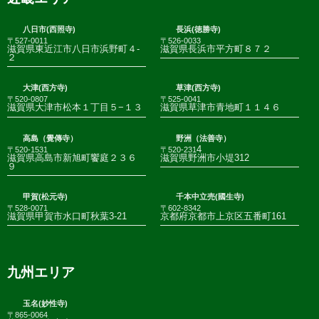
八日市(西照寺)
長浜(徳勝寺)
〒527-0011
〒526-0033
滋賀県東近江市八日市浜野町４-
滋賀県長浜市平方町８７２
２
大津(西方寺)
草津(西方寺)
〒520-0807
〒525-0041
滋賀県大津市松本１丁目５−１３
滋賀県草津市青地町１１４６
高島（覺傳寺）
野洲（法善寺）
4
〒520-1531
〒520-231
滋賀県高島市新旭町饗庭２３６
滋賀県野洲市小堤312
９
甲賀(松元寺)
千本中立売(國生寺)
〒528-0071
〒602-8342
滋賀県甲賀市水口町秋葉3-21
京都府京都市上京区五番町161
九州エリア
玉名(妙性寺)
〒865-0064