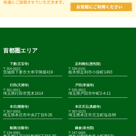
首都圏エリア
下妻(五宝寺)
足利桐生(恵性院)
〒304-0023
〒326-0141
茨城県下妻市大串字陣屋419
栃木県足利市小俣町1493
行田(天洲寺)
戸田(常福寺)
〒361-0011
〒335-0012
埼玉県行田市荒木1614
埼玉県戸田市中町2-4-11
本庄(開善寺)
本庄児玉(真鏡寺)
〒367-0053
〒367-0223
埼玉県本庄市中央2丁目8-26
埼玉県本庄市児玉町塩谷88
船堀(法龍寺)
鎌倉(泉光院)
〒134-0091
〒247-0065