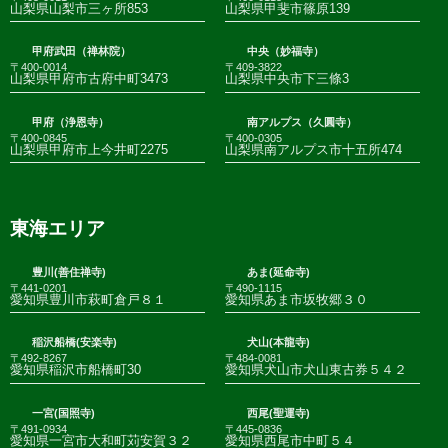
山梨県山梨市三ヶ所853
山梨県甲斐市篠原139
甲府武田（禅林院）
中央（妙福寺）
〒400-0014
〒409-3822
山梨県甲府市古府中町3473
山梨県中央市下三條3
甲府（浄恩寺）
南アルプス（久圓寺）
〒400-0845
〒400-0305
山梨県甲府市上今井町2275
山梨県南アルプス市十五所474
東海エリア
豊川(善住禅寺)
あま(延命寺)
〒441-0201
〒490-1115
愛知県豊川市萩町倉戸８１
愛知県あま市坂牧郷３０
稲沢船橋(安楽寺)
犬山(本龍寺)
〒492-8267
〒484-0081
愛知県稲沢市船橋町30
愛知県犬山市犬山東古券５４２
一宮(国照寺)
西尾(聖運寺)
〒491-0934
〒445-0836
愛知県一宮市大和町苅安賀３２
愛知県西尾市中町５４