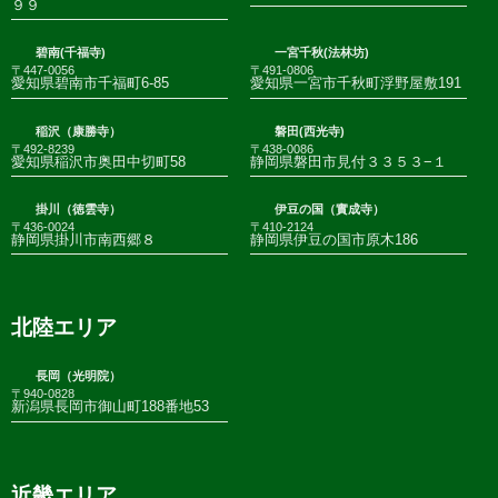
９９
碧南(千福寺)
一宮千秋(法林坊)
〒447-0056
〒491-0806
愛知県碧南市千福町6-85
愛知県一宮市千秋町浮野屋敷191
稲沢（康勝寺）
磐田(西光寺)
〒492-8239
〒438-0086
愛知県稲沢市奥田中切町58
静岡県磐田市見付３３５３−１
掛川（徳雲寺）
伊豆の国（實成寺）
〒436-0024
〒410-2124
静岡県掛川市南西郷８
静岡県伊豆の国市原木186
北陸エリア
長岡（光明院）
〒940-0828
新潟県長岡市御山町188番地53
近畿エリア