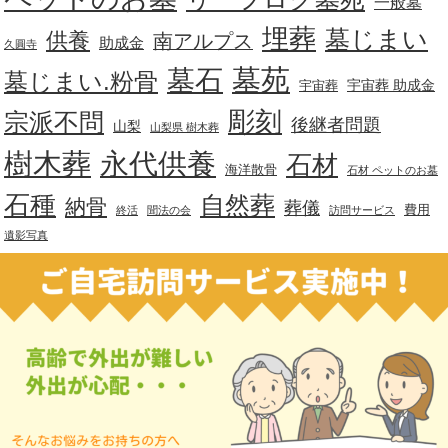
一般墓
埋葬
墓じまい
供養
南アルプス
助成金
久圓寺
墓苑
墓石
墓じまい.粉骨
宇宙葬 助成金
宇宙葬
彫刻
宗派不問
後継者問題
山梨
山梨県 樹木葬
樹木葬
永代供養
石材
海洋散骨
石材 ペットのお墓
石種
自然葬
納骨
葬儀
費用
終活
聞法の会
訪問サービス
遺影写真