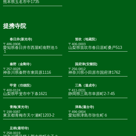
熊本県玉名市中1735
提携寺院
春日井(新光寺)
笛吹（地蔵院）
〒486-0908
〒406-0003
愛知県春日井市西屋町南野池５
山梨県笛吹市春日居町桑戸513
１
秦野（金剛寺）
国府津(安樂院)
〒257-0028
〒256-0812
神奈川県秦野市東田原1116
神奈川県小田原市国府津1762
甲斐（功徳院）
三島（遠成寺）
〒400-0124
〒411-0031
山梨県甲斐市中下条1621
静岡県三島市幸原町2-7-45
青梅(東光寺)
津島(蓮台寺)
〒198-0087
〒496-0804
東京都青梅市天ケ瀬町1203-2
愛知県津島市弥生町６
足柄(最明寺)
〒258-0019