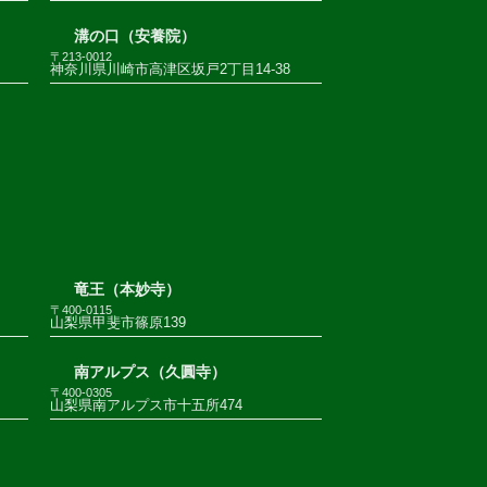
溝の口（安養院）
〒213-0012
神奈川県川崎市高津区坂戸2丁目14-38
竜王（本妙寺）
〒400-0115
山梨県甲斐市篠原139
南アルプス（久圓寺）
〒400-0305
山梨県南アルプス市十五所474