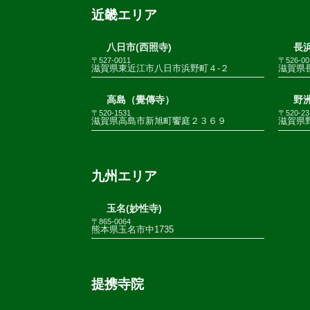
近畿エリア
八日市(西照寺)
長浜
〒527-0011
〒526-00
滋賀県東近江市八日市浜野町４-２
滋賀県
高島（覺傳寺）
野
〒520-1531
〒520-23
滋賀県高島市新旭町饗庭２３６９
滋賀県野
九州エリア
玉名(妙性寺)
〒865-0064
熊本県玉名市中1735
提携寺院