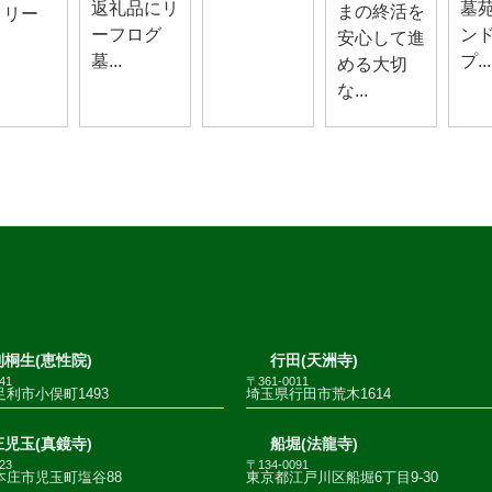
返礼品にリ
墓
まの終活を
！リー
ーフログ
ン
安心して進
墓...
プ...
める大切
な...
桐生(恵性院)
行田(天洲寺)
41
〒361-0011
利市小俣町1493
埼玉県行田市荒木1614
児玉(真鏡寺)
船堀(法龍寺)
23
〒134-0091
本庄市児玉町塩谷88
東京都江戸川区船堀6丁目9-30