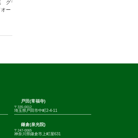
苑 グラ
ドオー
戸田(常福寺)
〒335-0012
埼玉県戸田市中町2-4-11
鎌倉(泉光院)
〒247-0065
神奈川県鎌倉市上町屋631