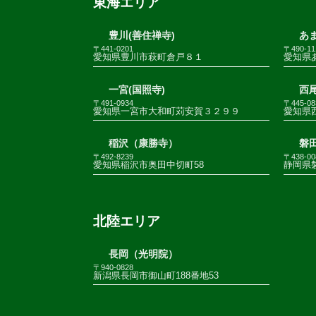
東海エリア
豊川(善住禅寺)
あま
〒441-0201
〒490-11
愛知県豊川市萩町倉戸８１
愛知県
一宮(国照寺)
西尾
〒491-0934
〒445-08
愛知県一宮市大和町苅安賀３２９９
愛知県
稲沢（康勝寺）
磐田
〒492-8239
〒438-00
愛知県稲沢市奥田中切町58
静岡県
北陸エリア
長岡（光明院）
〒940-0828
新潟県長岡市御山町188番地53