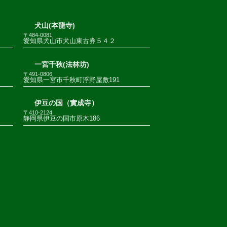
犬山(本龍寺)
〒484-0081
愛知県犬山市犬山東古券５４２
一宮千秋(法林坊)
〒491-0806
愛知県一宮市千秋町浮野屋敷191
伊豆の国（實成寺）
〒410-2124
静岡県伊豆の国市原木186