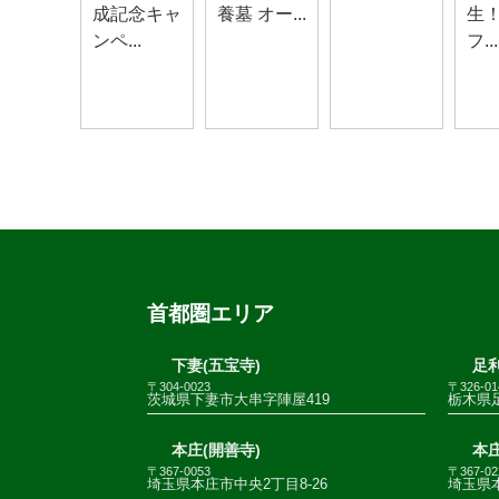
成記念キャ
養墓 オー...
生
ンペ...
フ...
首都圏エリア
下妻(五宝寺)
足利
〒304-0023
〒326-01
茨城県下妻市大串字陣屋419
栃木県足
本庄(開善寺)
本庄
〒367-0053
〒367-02
埼玉県本庄市中央2丁目8-26
埼玉県