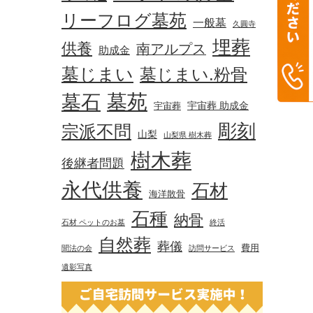
リーフログ墓苑
一般墓
久圓寺
埋葬
供養
南アルプス
助成金
墓じまい
墓じまい.粉骨
墓苑
墓石
宇宙葬 助成金
宇宙葬
彫刻
宗派不問
山梨
山梨県 樹木葬
樹木葬
後継者問題
永代供養
石材
海洋散骨
石種
納骨
石材 ペットのお墓
終活
自然葬
葬儀
費用
聞法の会
訪問サービス
遺影写真