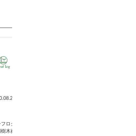
0.08.25
お知ら
ーフログ
岡樹木葬