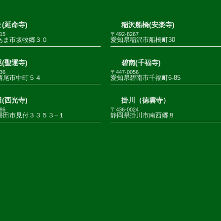
(延命寺)
稲沢船橋(安楽寺)
15
〒492-8267
あま市坂牧郷３０
愛知県稲沢市船橋町30
(聖運寺)
碧南(千福寺)
36
〒447-0056
西尾市中町５４
愛知県碧南市千福町6-85
(西光寺)
掛川（徳雲寺）
86
〒436-0024
磐田市見付３３５３−１
静岡県掛川市南西郷８