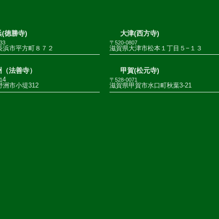
(徳勝寺)
大津(西方寺)
33
〒520-0807
長浜市平方町８７２
滋賀県大津市松本１丁目５−１３
洲（法善寺）
甲賀(松元寺)
4
1
〒528-0071
洲市小堤312
滋賀県甲賀市水口町秋葉3-21