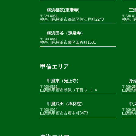
横浜都筑(東漸寺)
三
〒224-0054
〒238-01
神奈川県横浜市都筑区佐江戸町2240
神奈川
横浜田谷（定泉寺）
〒244-0844
神奈川県横浜市栄区田谷町1501
甲信エリア
甲府東（光正寺）
身
〒400-0862
〒409-25
山梨県甲府市朝気３丁目３−１４
山梨県南
甲府武田（禅林院）
中
〒400-0014
〒409-38
山梨県甲府市古府中町3473
山梨県