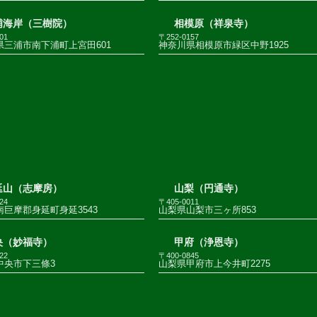
浦海岸（三樹院）
相模原（祥泉寺）
01
〒252-0157
県三浦市南下浦町上宮田601
神奈川県相模原市緑区中野1925
延山（志摩房）
山梨（円通寺）
24
〒405-0011
巨摩郡身延町身延3543
山梨県山梨市三ヶ所853
央（妙福寺）
甲府（浄恩寺）
22
〒400-0845
中央市下三條3
山梨県甲府市上今井町2275