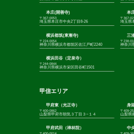
本庄(開善寺)
本庄
〒367-0053
〒367-02
埼玉県本庄市中央2丁目8-26
埼玉県
横浜都筑(東漸寺)
三
〒224-0054
〒238-01
神奈川県横浜市都筑区佐江戸町2240
神奈川
横浜田谷（定泉寺）
〒244-0844
神奈川県横浜市栄区田谷町1501
甲信エリア
甲府東（光正寺）
身
〒400-0862
〒409-25
山梨県甲府市朝気３丁目３−１４
山梨県南
甲府武田（禅林院）
中
〒400-0014
〒409-38