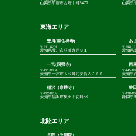
山梨県甲府市古府中町3473
山梨県
東海エリア
豊川(善住禅寺)
あま
〒441-0201
〒490-11
愛知県豊川市萩町倉戸８１
愛知県
一宮(国照寺)
西尾
〒491-0934
〒445-08
愛知県一宮市大和町苅安賀３２９９
愛知県
稲沢（康勝寺）
磐田
〒492-8239
〒438-00
愛知県稲沢市奥田中切町58
静岡県
北陸エリア
長岡（光明院）