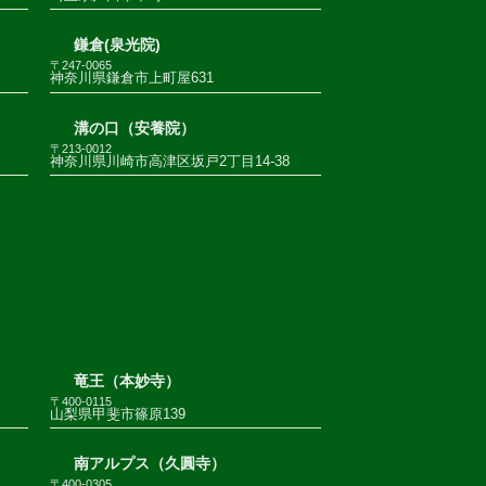
鎌倉(泉光院)
〒247-0065
神奈川県鎌倉市上町屋631
溝の口（安養院）
〒213-0012
神奈川県川崎市高津区坂戸2丁目14-38
竜王（本妙寺）
〒400-0115
山梨県甲斐市篠原139
南アルプス（久圓寺）
〒400-0305