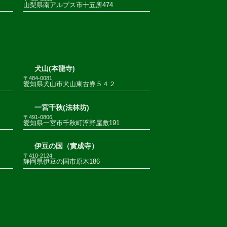
山梨県南アルプス市十五所474
犬山(本龍寺)
〒484-0081
愛知県犬山市犬山東古券５４２
一宮千秋(法林坊)
〒491-0806
愛知県一宮市千秋町浮野屋敷191
伊豆の国（實成寺）
〒410-2124
静岡県伊豆の国市原木186