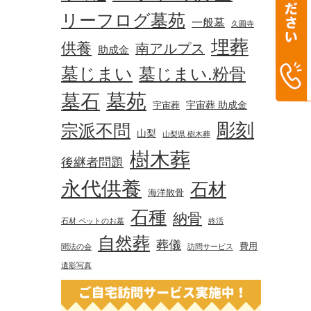
リーフログ墓苑
一般墓
久圓寺
埋葬
供養
南アルプス
助成金
墓じまい
墓じまい.粉骨
墓苑
墓石
宇宙葬 助成金
宇宙葬
彫刻
宗派不問
山梨
山梨県 樹木葬
樹木葬
後継者問題
永代供養
石材
海洋散骨
石種
納骨
石材 ペットのお墓
終活
自然葬
葬儀
費用
聞法の会
訪問サービス
遺影写真