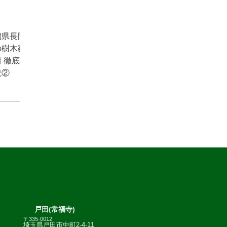
お知ら
潟県長岡
の樹木葬
 徹底
説②
戸田(常福寺)
〒335-0012
埼玉県戸田市中町2-4-11