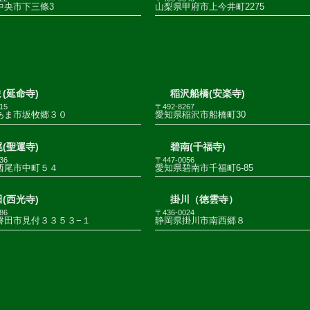
中央市下三條3
山梨県甲府市上今井町2275
(延命寺)
稲沢船橋(安楽寺)
15
〒492-8267
あま市坂牧郷３０
愛知県稲沢市船橋町30
(聖運寺)
碧南(千福寺)
36
〒447-0056
西尾市中町５４
愛知県碧南市千福町6-85
(西光寺)
掛川（徳雲寺）
86
〒436-0024
磐田市見付３３５３−１
静岡県掛川市南西郷８