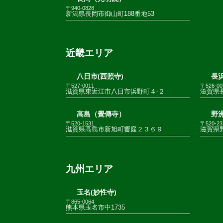
〒940-0828
新潟県長岡市御山町188番地53
近畿エリア
八日市(西照寺)
長浜
〒527-0011
〒526-00
滋賀県東近江市八日市浜野町４-２
滋賀県
高島（覺傳寺）
野
〒520-1531
〒520-23
滋賀県高島市新旭町饗庭２３６９
滋賀県野
九州エリア
玉名(妙性寺)
〒865-0064
熊本県玉名市中1735