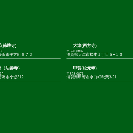
(徳勝寺)
大津(西方寺)
33
〒520-0807
長浜市平方町８７２
滋賀県大津市松本１丁目５−１３
洲（法善寺）
甲賀(松元寺)
4
1
〒528-0071
洲市小堤312
滋賀県甲賀市水口町秋葉3-21