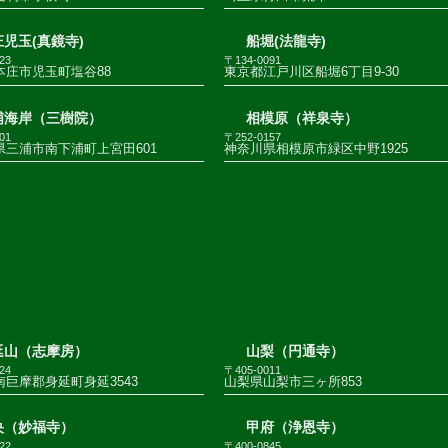
児玉(真鏡寺)
船堀(法龍寺)
23
〒134-0091
本庄市児玉町塩谷88
東京都江戸川区船堀6丁目9-30
浦海岸（三樹院）
相模原（祥泉寺）
01
〒252-0157
県三浦市南下浦町上宮田601
神奈川県相模原市緑区中野1925
延山（志摩房）
山梨（円通寺）
24
〒405-0011
巨摩郡身延町身延3543
山梨県山梨市三ヶ所853
央（妙福寺）
甲府（浄恩寺）
22
〒400-0845