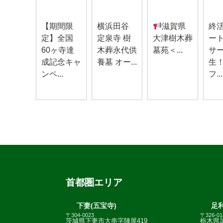
お知らせ
お知らせ
お知らせ
お知
【期間限
横浜田谷
滋賀県
終
定】全国
定泉寺 樹
大津樹木葬
ー
60ヶ寺達
木葬永代供
墓苑＜...
サ
成記念キャ
養墓 オー...
生
ンペ...
フ...
首都圏エリア
下妻(五宝寺)
足利
〒304-0023
〒326-01
茨城県下妻市大串字陣屋419
栃木県足