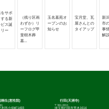
甲斐お知ら
玉名お知ら
山梨お知ら
長岡
らせ
せ
せ
せ
せ
活をサポ
（残り区画
玉名墓苑オ
宝月堂、瓦
新
トする新
わずか）リ
ープンのお
屋さんとの
市
ービス誕
ーフログ甲
知らせ
タイアップ
事情
！リー
斐樹木葬
解
墓...
桐生(恵性院)
行田(天洲寺)
41
〒361-0011
利市小俣町1493
埼玉県行田市荒木1614