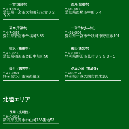
一宮(国照寺)
西尾(聖運寺)
〒491-0934
〒445-0836
愛知県一宮市大和町苅安賀３２
愛知県西尾市中町５４
９９
碧南(千福寺)
一宮千秋(法林坊)
〒447-0056
〒491-0806
愛知県碧南市千福町6-85
愛知県一宮市千秋町浮野屋敷191
稲沢（康勝寺）
磐田(西光寺)
〒492-8239
〒438-0086
愛知県稲沢市奥田中切町58
静岡県磐田市見付３３５３−１
掛川（徳雲寺）
伊豆の国（實成寺）
〒436-0024
〒410-2124
静岡県掛川市南西郷８
静岡県伊豆の国市原木186
北陸エリア
長岡（光明院）
〒940-0828
新潟県長岡市御山町188番地53