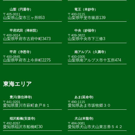
山梨（円通寺）
竜王（本妙寺）
〒405-0011
〒400-0115
山梨県山梨市三ヶ所853
山梨県甲斐市篠原139
甲府武田（禅林院）
中央（妙福寺）
〒400-0014
〒409-3822
山梨県甲府市古府中町3473
山梨県中央市下三條3
甲府（浄恩寺）
南アルプス（久圓寺）
〒400-0845
〒400-0305
山梨県甲府市上今井町2275
山梨県南アルプス市十五所474
東海エリア
豊川(善住禅寺)
あま(延命寺)
〒441-0201
〒490-1115
愛知県豊川市萩町倉戸８１
愛知県あま市坂牧郷３０
稲沢船橋(安楽寺)
犬山(本龍寺)
〒492-8267
〒484-0081
愛知県稲沢市船橋町30
愛知県犬山市犬山東古券５４２