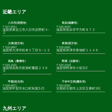
近畿エリア
八日市(西照寺)
長浜(徳勝寺)
〒527-0011
〒526-0033
滋賀県東近江市八日市浜野町４-
滋賀県長浜市平方町８７２
２
大津(西方寺)
草津(西方寺)
〒520-0807
〒525-0041
滋賀県大津市松本１丁目５−１３
滋賀県草津市青地町１１４６
高島（覺傳寺）
野洲（法善寺）
4
〒520-1531
〒520-231
滋賀県高島市新旭町饗庭２３６
滋賀県野洲市小堤312
９
甲賀(松元寺)
千本中立売(國生寺)
〒528-0071
〒602-8342
滋賀県甲賀市水口町秋葉3-21
京都府京都市上京区五番町161
九州エリア