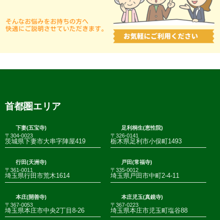
首都圏エリア
下妻(五宝寺)
足利桐生(恵性院)
〒304-0023
〒326-0141
茨城県下妻市大串字陣屋419
栃木県足利市小俣町1493
行田(天洲寺)
戸田(常福寺)
〒361-0011
〒335-0012
埼玉県行田市荒木1614
埼玉県戸田市中町2-4-11
本庄(開善寺)
本庄児玉(真鏡寺)
〒367-0053
〒367-0223
埼玉県本庄市中央2丁目8-26
埼玉県本庄市児玉町塩谷88