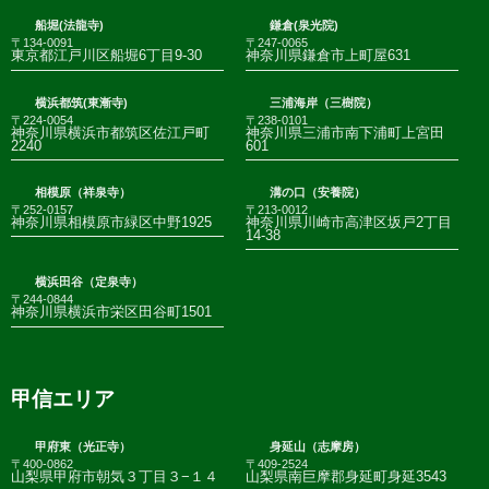
船堀(法龍寺)
鎌倉(泉光院)
〒134-0091
〒247-0065
東京都江戸川区船堀6丁目9-30
神奈川県鎌倉市上町屋631
横浜都筑(東漸寺)
三浦海岸（三樹院）
〒224-0054
〒238-0101
神奈川県横浜市都筑区佐江戸町
神奈川県三浦市南下浦町上宮田
2240
601
相模原（祥泉寺）
溝の口（安養院）
〒252-0157
〒213-0012
神奈川県相模原市緑区中野1925
神奈川県川崎市高津区坂戸2丁目
14-38
横浜田谷（定泉寺）
〒244-0844
神奈川県横浜市栄区田谷町1501
甲信エリア
甲府東（光正寺）
身延山（志摩房）
〒400-0862
〒409-2524
山梨県甲府市朝気３丁目３−１４
山梨県南巨摩郡身延町身延3543