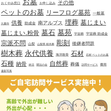
お墓
その他
おくやみ窓口
お申し込み
ペットのお墓
リーフログ墓苑
一般墓
埋葬
墓じまい
供養
南アルプス
助成金
久圓寺
墓苑
墓石
墓じまい.粉骨
宇宙葬 助成金
宇宙葬
彫刻
宗派不問
後継者問題
山梨
山梨県 樹木葬
樹木葬
永代供養
石材
海洋散骨
石材 ペットのお墓
石種
自然葬
納骨
葬儀
費用
終活
聞法の会
訪問サービス
遺影写真