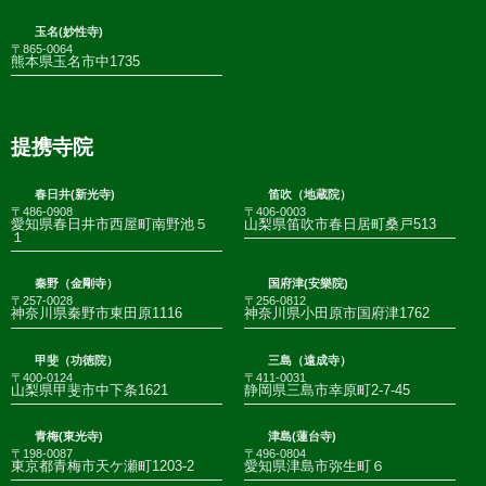
玉名(妙性寺)
〒865-0064
熊本県玉名市中1735
提携寺院
春日井(新光寺)
笛吹（地蔵院）
〒486-0908
〒406-0003
愛知県春日井市西屋町南野池５
山梨県笛吹市春日居町桑戸513
１
秦野（金剛寺）
国府津(安樂院)
〒257-0028
〒256-0812
神奈川県秦野市東田原1116
神奈川県小田原市国府津1762
甲斐（功徳院）
三島（遠成寺）
〒400-0124
〒411-0031
山梨県甲斐市中下条1621
静岡県三島市幸原町2-7-45
青梅(東光寺)
津島(蓮台寺)
〒198-0087
〒496-0804
東京都青梅市天ケ瀬町1203-2
愛知県津島市弥生町６