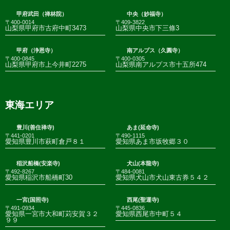
甲府武田（禅林院）
中央（妙福寺）
〒400-0014
〒409-3822
山梨県甲府市古府中町3473
山梨県中央市下三條3
甲府（浄恩寺）
南アルプス（久圓寺）
〒400-0845
〒400-0305
山梨県甲府市上今井町2275
山梨県南アルプス市十五所474
東海エリア
豊川(善住禅寺)
あま(延命寺)
〒441-0201
〒490-1115
愛知県豊川市萩町倉戸８１
愛知県あま市坂牧郷３０
稲沢船橋(安楽寺)
犬山(本龍寺)
〒492-8267
〒484-0081
愛知県稲沢市船橋町30
愛知県犬山市犬山東古券５４２
一宮(国照寺)
西尾(聖運寺)
〒491-0934
〒445-0836
愛知県一宮市大和町苅安賀３２
愛知県西尾市中町５４
９９