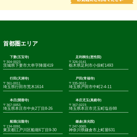
首都圏エリア
下妻(五宝寺)
足利桐生(恵性院)
〒304-0023
〒326-0141
茨城県下妻市大串字陣屋419
栃木県足利市小俣町1493
行田(天洲寺)
戸田(常福寺)
〒361-0011
〒335-0012
埼玉県行田市荒木1614
埼玉県戸田市中町2-4-11
本庄(開善寺)
本庄児玉(真鏡寺)
〒367-0053
〒367-0223
埼玉県本庄市中央2丁目8-26
埼玉県本庄市児玉町塩谷88
船堀(法龍寺)
鎌倉(泉光院)
〒134-0091
〒247-0065
東京都江戸川区船堀6丁目9-30
神奈川県鎌倉市上町屋631