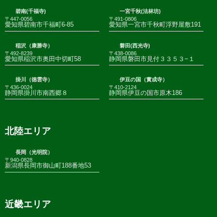
碧南(千福寺)
一宮千秋(法林坊)
〒447-0056
〒491-0806
愛知県碧南市千福町6-85
愛知県一宮市千秋町浮野屋敷191
稲沢（康勝寺）
磐田(西光寺)
〒492-8239
〒438-0086
愛知県稲沢市奥田中切町58
静岡県磐田市見付３３５３−１
掛川（徳雲寺）
伊豆の国（實成寺）
〒436-0024
〒410-2124
静岡県掛川市南西郷８
静岡県伊豆の国市原木186
北陸エリア
長岡（光明院）
〒940-0828
新潟県長岡市御山町188番地53
近畿エリア