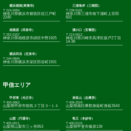
横浜都筑(東漸寺)
三浦海岸（三樹院）
〒224-0054
〒238-0101
神奈川県横浜市都筑区佐江戸町
神奈川県三浦市南下浦町上宮田
2240
601
相模原（祥泉寺）
溝の口（安養院）
〒252-0157
〒213-0012
神奈川県相模原市緑区中野1925
神奈川県川崎市高津区坂戸2丁目
14-38
横浜田谷（定泉寺）
〒244-0844
神奈川県横浜市栄区田谷町1501
甲信エリア
甲府東（光正寺）
身延山（志摩房）
〒400-0862
〒409-2524
山梨県甲府市朝気３丁目３−１４
山梨県南巨摩郡身延町身延3543
山梨（円通寺）
竜王（本妙寺）
〒405-0011
〒400-0115
山梨県山梨市三ヶ所853
山梨県甲斐市篠原139