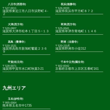
八日市(西照寺)
長浜(徳勝寺)
〒527-0011
〒526-0033
滋賀県東近江市八日市浜野町４-
滋賀県長浜市平方町８７２
２
大津(西方寺)
草津(西方寺)
〒520-0807
〒525-0041
滋賀県大津市松本１丁目５−１３
滋賀県草津市青地町１１４６
高島（覺傳寺）
野洲（法善寺）
4
〒520-1531
〒520-231
滋賀県高島市新旭町饗庭２３６
滋賀県野洲市小堤312
９
甲賀(松元寺)
千本中立売(國生寺)
〒528-0071
〒602-8342
滋賀県甲賀市水口町秋葉3-21
京都府京都市上京区五番町161
九州エリア
玉名(妙性寺)
〒865-0064
熊本県玉名市中1735