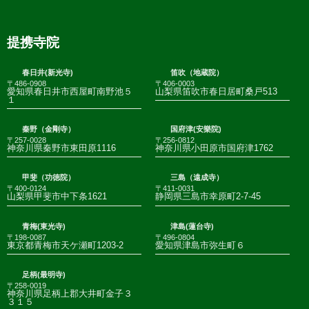
提携寺院
春日井(新光寺)
笛吹（地蔵院）
〒486-0908
〒406-0003
愛知県春日井市西屋町南野池５
山梨県笛吹市春日居町桑戸513
１
秦野（金剛寺）
国府津(安樂院)
〒257-0028
〒256-0812
神奈川県秦野市東田原1116
神奈川県小田原市国府津1762
甲斐（功徳院）
三島（遠成寺）
〒400-0124
〒411-0031
山梨県甲斐市中下条1621
静岡県三島市幸原町2-7-45
青梅(東光寺)
津島(蓮台寺)
〒198-0087
〒496-0804
東京都青梅市天ケ瀬町1203-2
愛知県津島市弥生町６
足柄(最明寺)
〒258-0019
神奈川県足柄上郡大井町金子３
３１５