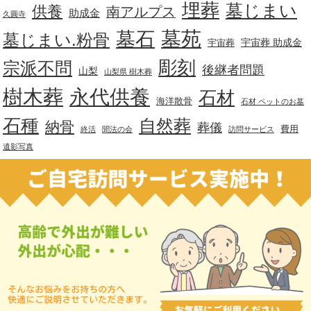
埋葬
墓じまい
供養
南アルプス
助成金
久圓寺
墓苑
墓石
墓じまい.粉骨
宇宙葬 助成金
宇宙葬
彫刻
宗派不問
後継者問題
山梨
山梨県 樹木葬
樹木葬
永代供養
石材
海洋散骨
石材 ペットのお墓
石種
自然葬
納骨
葬儀
費用
終活
聞法の会
訪問サービス
遺影写真