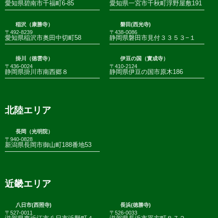
愛知県碧南市千福町6-85
愛知県一宮市千秋町浮野屋敷191
稲沢（康勝寺）
磐田(西光寺)
〒492-8239
〒438-0086
愛知県稲沢市奥田中切町58
静岡県磐田市見付３３５３−１
掛川（徳雲寺）
伊豆の国（實成寺）
〒436-0024
〒410-2124
静岡県掛川市南西郷８
静岡県伊豆の国市原木186
北陸エリア
長岡（光明院）
〒940-0828
新潟県長岡市御山町188番地53
近畿エリア
八日市(西照寺)
長浜(徳勝寺)
〒527-0011
〒526-0033