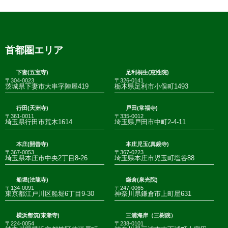
首都圏エリア
下妻(五宝寺)
足利桐生(恵性院)
〒304-0023
〒326-0141
茨城県下妻市大串字陣屋419
栃木県足利市小俣町1493
行田(天洲寺)
戸田(常福寺)
〒361-0011
〒335-0012
埼玉県行田市荒木1614
埼玉県戸田市中町2-4-11
本庄(開善寺)
本庄児玉(真鏡寺)
〒367-0053
〒367-0223
埼玉県本庄市中央2丁目8-26
埼玉県本庄市児玉町塩谷88
船堀(法龍寺)
鎌倉(泉光院)
〒134-0091
〒247-0065
東京都江戸川区船堀6丁目9-30
神奈川県鎌倉市上町屋631
横浜都筑(東漸寺)
三浦海岸（三樹院）
〒224-0054
〒238-0101