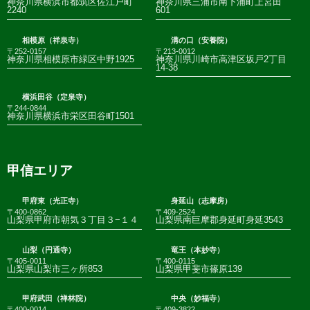
神奈川県横浜市都筑区佐江戸町
神奈川県三浦市南下浦町上宮田
2240
601
相模原（祥泉寺）
溝の口（安養院）
〒252-0157
〒213-0012
神奈川県相模原市緑区中野1925
神奈川県川崎市高津区坂戸2丁目
14-38
横浜田谷（定泉寺）
〒244-0844
神奈川県横浜市栄区田谷町1501
甲信エリア
甲府東（光正寺）
身延山（志摩房）
〒400-0862
〒409-2524
山梨県甲府市朝気３丁目３−１４
山梨県南巨摩郡身延町身延3543
山梨（円通寺）
竜王（本妙寺）
〒405-0011
〒400-0115
山梨県山梨市三ヶ所853
山梨県甲斐市篠原139
甲府武田（禅林院）
中央（妙福寺）
〒400-0014
〒409-3822