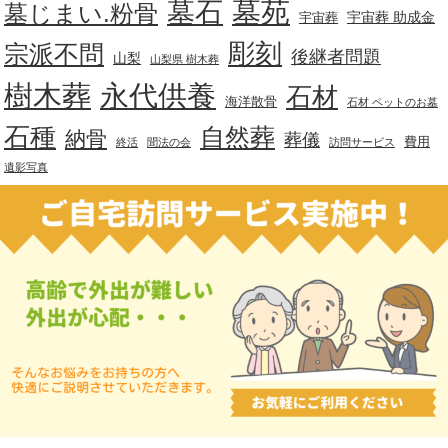
墓苑
墓石
墓じまい.粉骨
宇宙葬 助成金
宇宙葬
彫刻
宗派不問
後継者問題
山梨
山梨県 樹木葬
樹木葬
永代供養
石材
海洋散骨
石材 ペットのお墓
石種
自然葬
納骨
葬儀
費用
終活
聞法の会
訪問サービス
遺影写真