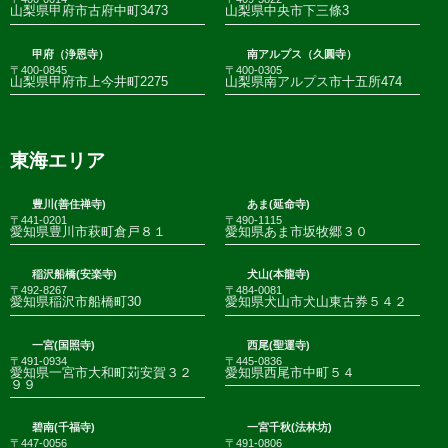
山梨県甲府市古府中町3473
山梨県中央市下三條3
甲府（浄恩寺）
南アルプス（久圓寺）
〒400-0845
〒400-0305
山梨県甲府市上今井町2275
山梨県南アルプス市十五所474
東海エリア
豊川(善住禅寺)
あま(延命寺)
〒441-0201
〒490-1115
愛知県豊川市萩町倉戸８１
愛知県あま市坂牧郷３０
稲沢船橋(安楽寺)
犬山(本龍寺)
〒492-8267
〒484-0081
愛知県稲沢市船橋町30
愛知県犬山市犬山東古券５４２
一宮(国照寺)
西尾(聖運寺)
〒491-0934
〒445-0836
愛知県一宮市大和町苅安賀３２
愛知県西尾市中町５４
９９
碧南(千福寺)
一宮千秋(法林坊)
〒447-0056
〒491-0806