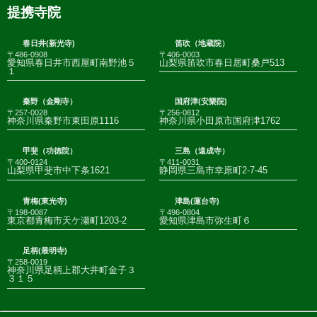
提携寺院
春日井(新光寺)
笛吹（地蔵院）
〒486-0908
〒406-0003
愛知県春日井市西屋町南野池５
山梨県笛吹市春日居町桑戸513
１
秦野（金剛寺）
国府津(安樂院)
〒257-0028
〒256-0812
神奈川県秦野市東田原1116
神奈川県小田原市国府津1762
甲斐（功徳院）
三島（遠成寺）
〒400-0124
〒411-0031
山梨県甲斐市中下条1621
静岡県三島市幸原町2-7-45
青梅(東光寺)
津島(蓮台寺)
〒198-0087
〒496-0804
東京都青梅市天ケ瀬町1203-2
愛知県津島市弥生町６
足柄(最明寺)
〒258-0019
神奈川県足柄上郡大井町金子３
３１５