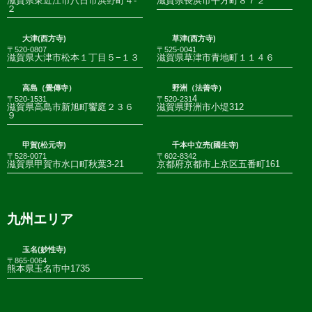
滋賀県東近江市八日市浜野町４-
滋賀県長浜市平方町８７２
２
大津(西方寺)
草津(西方寺)
〒520-0807
〒525-0041
滋賀県大津市松本１丁目５−１３
滋賀県草津市青地町１１４６
高島（覺傳寺）
野洲（法善寺）
4
〒520-1531
〒520-231
滋賀県高島市新旭町饗庭２３６
滋賀県野洲市小堤312
９
甲賀(松元寺)
千本中立売(國生寺)
〒528-0071
〒602-8342
滋賀県甲賀市水口町秋葉3-21
京都府京都市上京区五番町161
九州エリア
玉名(妙性寺)
〒865-0064
熊本県玉名市中1735