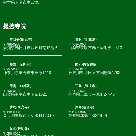
熊本県玉名市中1735
提携寺院
春日井(新光寺)
笛吹（地蔵院）
〒486-0908
〒406-0003
愛知県春日井市西屋町南野池５
山梨県笛吹市春日居町桑戸513
１
秦野（金剛寺）
国府津(安樂院)
〒257-0028
〒256-0812
神奈川県秦野市東田原1116
神奈川県小田原市国府津1762
甲斐（功徳院）
三島（遠成寺）
〒400-0124
〒411-0031
山梨県甲斐市中下条1621
静岡県三島市幸原町2-7-45
青梅(東光寺)
津島(蓮台寺)
〒198-0087
〒496-0804
東京都青梅市天ケ瀬町1203-2
愛知県津島市弥生町６
足柄(最明寺)
〒258-0019