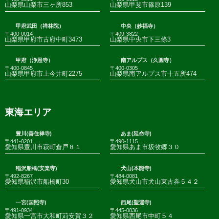
山梨県山梨市三ヶ所853
山梨県甲斐市篠原139
甲府武田（禅林院）
中央（妙福寺）
〒400-0014
〒409-3822
山梨県甲府市古府中町3473
山梨県中央市下三條3
甲府（浄恩寺）
南アルプス（久圓寺）
〒400-0845
〒400-0305
山梨県甲府市上今井町2275
山梨県南アルプス市十五所474
東海エリア
豊川(善住禅寺)
あま(延命寺)
〒441-0201
〒490-1115
愛知県豊川市萩町倉戸８１
愛知県あま市坂牧郷３０
稲沢船橋(安楽寺)
犬山(本龍寺)
〒492-8267
〒484-0081
愛知県稲沢市船橋町30
愛知県犬山市犬山東古券５４２
一宮(国照寺)
西尾(聖運寺)
〒491-0934
〒445-0836
愛知県一宮市大和町苅安賀３２
愛知県西尾市中町５４