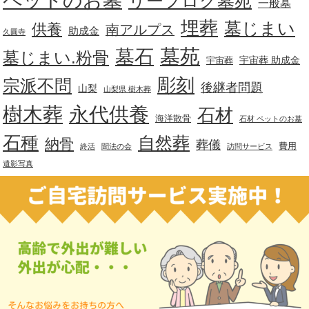
ペットのお墓
リーフログ墓苑
一般墓
埋葬
墓じまい
供養
南アルプス
助成金
久圓寺
墓苑
墓石
墓じまい.粉骨
宇宙葬 助成金
宇宙葬
彫刻
宗派不問
後継者問題
山梨
山梨県 樹木葬
樹木葬
永代供養
石材
海洋散骨
石材 ペットのお墓
石種
自然葬
納骨
葬儀
費用
終活
聞法の会
訪問サービス
遺影写真