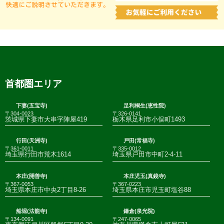
首都圏エリア
下妻(五宝寺)
足利桐生(恵性院)
〒304-0023
〒326-0141
茨城県下妻市大串字陣屋419
栃木県足利市小俣町1493
行田(天洲寺)
戸田(常福寺)
〒361-0011
〒335-0012
埼玉県行田市荒木1614
埼玉県戸田市中町2-4-11
本庄(開善寺)
本庄児玉(真鏡寺)
〒367-0053
〒367-0223
埼玉県本庄市中央2丁目8-26
埼玉県本庄市児玉町塩谷88
船堀(法龍寺)
鎌倉(泉光院)
〒134-0091
〒247-0065