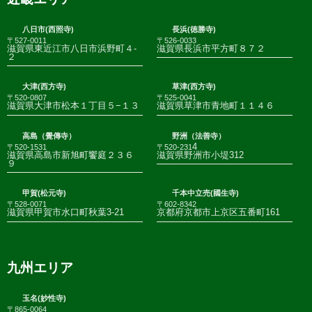
八日市(西照寺)
長浜(徳勝寺)
〒527-0011
〒526-0033
滋賀県東近江市八日市浜野町４-
滋賀県長浜市平方町８７２
２
大津(西方寺)
草津(西方寺)
〒520-0807
〒525-0041
滋賀県大津市松本１丁目５−１３
滋賀県草津市青地町１１４６
高島（覺傳寺）
野洲（法善寺）
4
〒520-1531
〒520-231
滋賀県高島市新旭町饗庭２３６
滋賀県野洲市小堤312
９
甲賀(松元寺)
千本中立売(國生寺)
〒528-0071
〒602-8342
滋賀県甲賀市水口町秋葉3-21
京都府京都市上京区五番町161
九州エリア
玉名(妙性寺)
〒865-0064