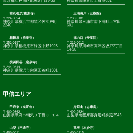
東京都江戸川区船堀6丁目9-30
神奈川県鎌倉市上町屋631
横浜都筑(東漸寺)
三浦海岸（三樹院）
〒224-0054
〒238-0101
神奈川県横浜市都筑区佐江戸町
神奈川県三浦市南下浦町上宮田
2240
601
相模原（祥泉寺）
溝の口（安養院）
〒252-0157
〒213-0012
神奈川県相模原市緑区中野1925
神奈川県川崎市高津区坂戸2丁目
14-38
横浜田谷（定泉寺）
〒244-0844
神奈川県横浜市栄区田谷町1501
甲信エリア
甲府東（光正寺）
身延山（志摩房）
〒400-0862
〒409-2524
山梨県甲府市朝気３丁目３−１４
山梨県南巨摩郡身延町身延3543
山梨（円通寺）
竜王（本妙寺）
〒405-0011
〒400-0115