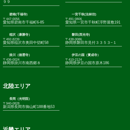
９９
碧南(千福寺)
一宮千秋(法林坊)
〒447-0056
〒491-0806
愛知県碧南市千福町6-85
愛知県一宮市千秋町浮野屋敷191
稲沢（康勝寺）
磐田(西光寺)
〒492-8239
〒438-0086
愛知県稲沢市奥田中切町58
静岡県磐田市見付３３５３−１
掛川（徳雲寺）
伊豆の国（實成寺）
〒436-0024
〒410-2124
静岡県掛川市南西郷８
静岡県伊豆の国市原木186
北陸エリア
長岡（光明院）
〒940-0828
新潟県長岡市御山町188番地53
近畿エリア