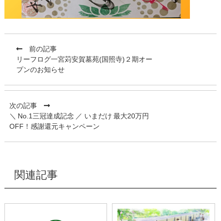
前の記事
リーフログ一宮苅安賀墓苑(国照寺)２期オー
プンのお知らせ
次の記事
＼ No.1三冠達成記念 ／ いまだけ 最大20万円
OFF！感謝還元キャンペーン
関連記事