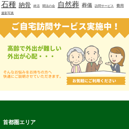
石種
自然葬
納骨
葬儀
費用
終活
聞法の会
訪問サービス
遺影写真
首都圏エリア