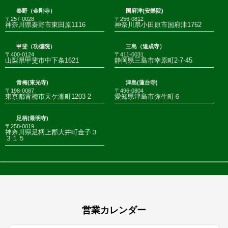
秦野（金剛寺）
国府津(安樂院)
〒257-0028
〒256-0812
神奈川県秦野市東田原1116
神奈川県小田原市国府津1762
甲斐（功徳院）
三島（遠成寺）
〒400-0124
〒411-0031
山梨県甲斐市中下条1621
静岡県三島市幸原町2-7-45
青梅(東光寺)
津島(蓮台寺)
〒198-0087
〒496-0804
東京都青梅市天ケ瀬町1203-2
愛知県津島市弥生町６
足柄(最明寺)
〒258-0019
神奈川県足柄上郡大井町金子３
３１５
営業カレンダー