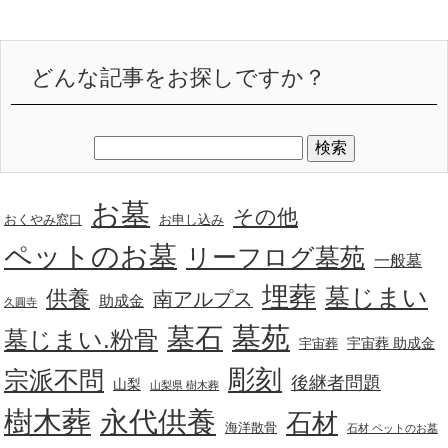
どんな記事をお探しですか？
お墓
その他
おくやみ窓口
お申し込み
ペットのお墓
リーフログ墓苑
一般墓
埋葬
墓じまい
供養
南アルプス
助成金
久圓寺
墓苑
墓石
墓じまい.粉骨
宇宙葬 助成金
宇宙葬
彫刻
宗派不問
後継者問題
山梨
山梨県 樹木葬
樹木葬
永代供養
石材
海洋散骨
石材 ペットのお墓