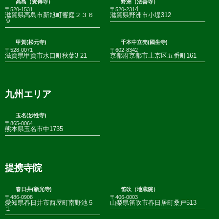
高島（覺傳寺）
野洲（法善寺）
4
〒520-1531
〒520-231
滋賀県高島市新旭町饗庭２３６
滋賀県野洲市小堤312
９
甲賀(松元寺)
千本中立売(國生寺)
〒528-0071
〒602-8342
滋賀県甲賀市水口町秋葉3-21
京都府京都市上京区五番町161
九州エリア
玉名(妙性寺)
〒865-0064
熊本県玉名市中1735
提携寺院
春日井(新光寺)
笛吹（地蔵院）
〒486-0908
〒406-0003
愛知県春日井市西屋町南野池５
山梨県笛吹市春日居町桑戸513
１