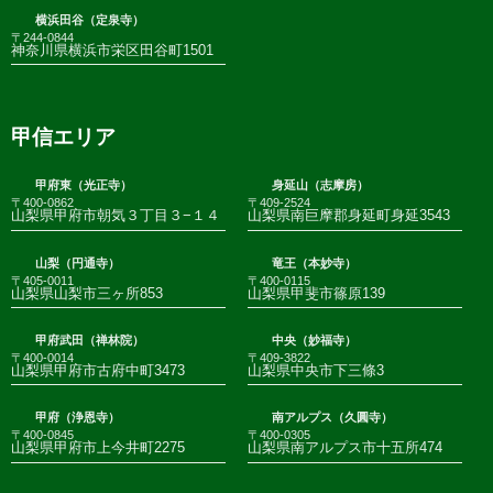
横浜田谷（定泉寺）
〒244-0844
神奈川県横浜市栄区田谷町1501
甲信エリア
甲府東（光正寺）
身延山（志摩房）
〒400-0862
〒409-2524
山梨県甲府市朝気３丁目３−１４
山梨県南巨摩郡身延町身延3543
山梨（円通寺）
竜王（本妙寺）
〒405-0011
〒400-0115
山梨県山梨市三ヶ所853
山梨県甲斐市篠原139
甲府武田（禅林院）
中央（妙福寺）
〒400-0014
〒409-3822
山梨県甲府市古府中町3473
山梨県中央市下三條3
甲府（浄恩寺）
南アルプス（久圓寺）
〒400-0845
〒400-0305
山梨県甲府市上今井町2275
山梨県南アルプス市十五所474