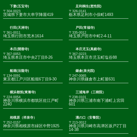
下妻(五宝寺)
足利桐生(恵性院)
〒304-0023
〒326-0141
茨城県下妻市大串字陣屋419
栃木県足利市小俣町1493
行田(天洲寺)
戸田(常福寺)
〒361-0011
〒335-0012
埼玉県行田市荒木1614
埼玉県戸田市中町2-4-11
本庄(開善寺)
本庄児玉(真鏡寺)
〒367-0053
〒367-0223
埼玉県本庄市中央2丁目8-26
埼玉県本庄市児玉町塩谷88
船堀(法龍寺)
鎌倉(泉光院)
〒134-0091
〒247-0065
東京都江戸川区船堀6丁目9-30
神奈川県鎌倉市上町屋631
横浜都筑(東漸寺)
三浦海岸（三樹院）
〒224-0054
〒238-0101
神奈川県横浜市都筑区佐江戸町
神奈川県三浦市南下浦町上宮田
2240
601
相模原（祥泉寺）
溝の口（安養院）
〒252-0157
〒213-0012
神奈川県相模原市緑区中野1925
神奈川県川崎市高津区坂戸2丁目
14-38