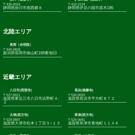
〒436-0024
〒410-2124
静岡県掛川市南西郷８
静岡県伊豆の国市原木186
北陸エリア
長岡（光明院）
〒940-0828
新潟県長岡市御山町188番地53
近畿エリア
八日市(西照寺)
長浜(徳勝寺)
〒527-0011
〒526-0033
滋賀県東近江市八日市浜野町４-
滋賀県長浜市平方町８７２
２
大津(西方寺)
草津(西方寺)
〒520-0807
〒525-0041
滋賀県大津市松本１丁目５−１３
滋賀県草津市青地町１１４６