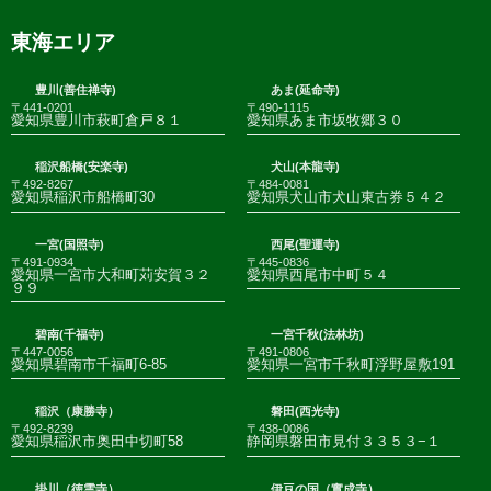
東海エリア
豊川(善住禅寺)
あま(延命寺)
〒441-0201
〒490-1115
愛知県豊川市萩町倉戸８１
愛知県あま市坂牧郷３０
稲沢船橋(安楽寺)
犬山(本龍寺)
〒492-8267
〒484-0081
愛知県稲沢市船橋町30
愛知県犬山市犬山東古券５４２
一宮(国照寺)
西尾(聖運寺)
〒491-0934
〒445-0836
愛知県一宮市大和町苅安賀３２
愛知県西尾市中町５４
９９
碧南(千福寺)
一宮千秋(法林坊)
〒447-0056
〒491-0806
愛知県碧南市千福町6-85
愛知県一宮市千秋町浮野屋敷191
稲沢（康勝寺）
磐田(西光寺)
〒492-8239
〒438-0086
愛知県稲沢市奥田中切町58
静岡県磐田市見付３３５３−１
掛川（徳雲寺）
伊豆の国（實成寺）