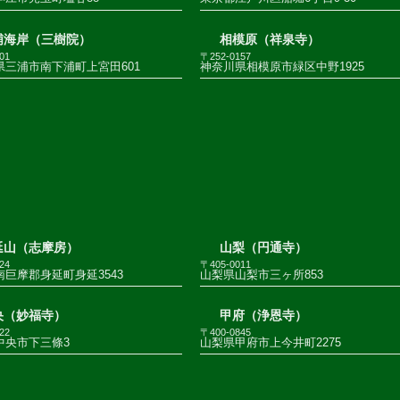
浦海岸（三樹院）
相模原（祥泉寺）
01
〒252-0157
県三浦市南下浦町上宮田601
神奈川県相模原市緑区中野1925
延山（志摩房）
山梨（円通寺）
24
〒405-0011
巨摩郡身延町身延3543
山梨県山梨市三ヶ所853
央（妙福寺）
甲府（浄恩寺）
22
〒400-0845
中央市下三條3
山梨県甲府市上今井町2275