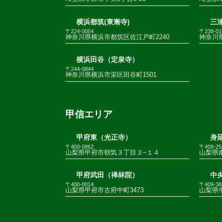
横浜都筑(東漸寺)
三
〒224-0054
〒238-01
神奈川県横浜市都筑区佐江戸町2240
神奈川
横浜田谷（定泉寺）
〒244-0844
神奈川県横浜市栄区田谷町1501
甲信エリア
甲府東（光正寺）
身
〒400-0862
〒409-25
山梨県甲府市朝気３丁目３−１４
山梨県南
甲府武田（禅林院）
中
〒400-0014
〒409-38
山梨県甲府市古府中町3473
山梨県