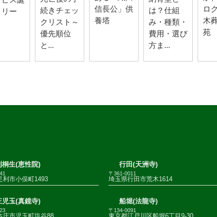
信長公」供
ロ
続きチェッ
は？仕組
！リー
養塔
木
クリスト～
み・種類・
苑 .
優先順位
費用・選び
と...
方ま...
桐生(恵性院)
行田(天洲寺)
41
〒361-0011
利市小俣町1493
埼玉県行田市荒木1614
児玉(真鏡寺)
船堀(法龍寺)
23
〒134-0091
本庄市児玉町塩谷88
東京都江戸川区船堀6丁目9-30