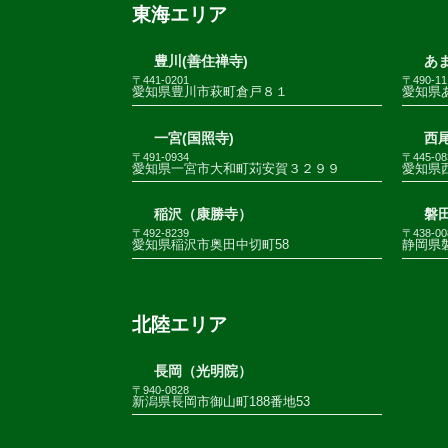
東海エリア
豊川(善住禅寺)
あま
〒441-0201
〒490-11
愛知県豊川市萩町倉戸８１
愛知県
一宮(国照寺)
西尾
〒491-0934
〒445-08
愛知県一宮市大和町苅安賀３２９９
愛知県
稲沢（康勝寺）
磐田
〒492-8239
〒438-00
愛知県稲沢市奥田中切町58
静岡県
北陸エリア
長岡（光明院）
〒940-0828
新潟県長岡市御山町188番地53