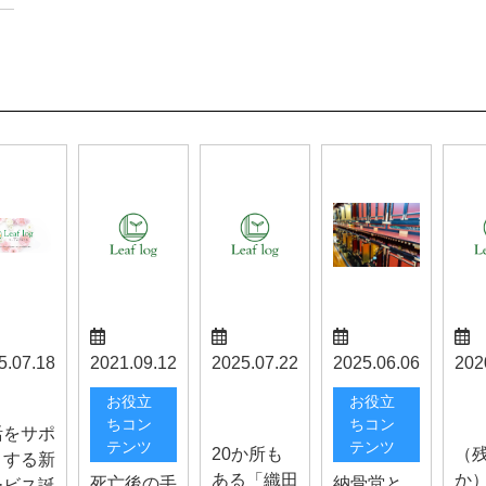
5.07.18
2021.09.12
2025.07.22
2025.06.06
202
スタッフブ
甲斐
らせ
お役立
お役立
ログ
せ
ちコン
ちコン
活をサポ
テンツ
テンツ
20か所も
（
トする新
ある「織田
か
死亡後の手
納骨堂と
ービス誕