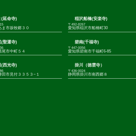
(延命寺)
稲沢船橋(安楽寺)
15
〒492-8267
あま市坂牧郷３０
愛知県稲沢市船橋町30
(聖運寺)
碧南(千福寺)
36
〒447-0056
西尾市中町５４
愛知県碧南市千福町6-85
(西光寺)
掛川（徳雲寺）
86
〒436-0024
磐田市見付３３５３−１
静岡県掛川市南西郷８