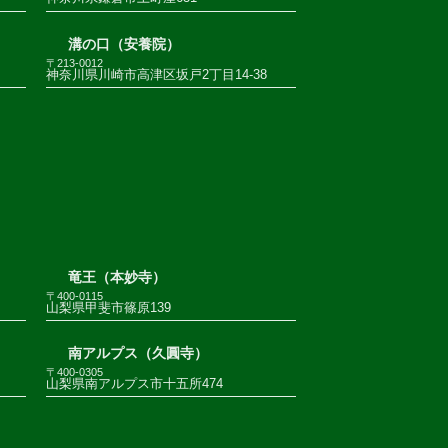
溝の口（安養院）
〒213-0012
神奈川県川崎市高津区坂戸2丁目14-38
竜王（本妙寺）
〒400-0115
山梨県甲斐市篠原139
南アルプス（久圓寺）
〒400-0305
山梨県南アルプス市十五所474