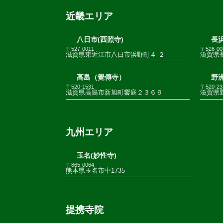
近畿エリア
八日市(西照寺)
長浜
〒527-0011
〒526-00
滋賀県東近江市八日市浜野町４-２
滋賀県
高島（覺傳寺）
野
〒520-1531
〒520-23
滋賀県高島市新旭町饗庭２３６９
滋賀県野
九州エリア
玉名(妙性寺)
〒865-0064
熊本県玉名市中1735
提携寺院