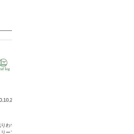
0.10.20
お知ら
残りわず
）リーフ