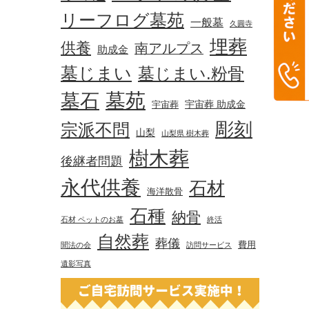
リーフログ墓苑
一般墓
久圓寺
埋葬
供養
南アルプス
助成金
墓じまい
墓じまい.粉骨
墓苑
墓石
宇宙葬 助成金
宇宙葬
彫刻
宗派不問
山梨
山梨県 樹木葬
樹木葬
後継者問題
永代供養
石材
海洋散骨
石種
納骨
石材 ペットのお墓
終活
自然葬
葬儀
費用
聞法の会
訪問サービス
遺影写真