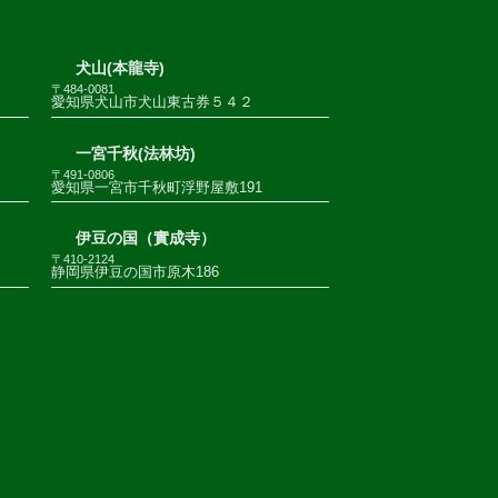
犬山(本龍寺)
〒484-0081
愛知県犬山市犬山東古券５４２
一宮千秋(法林坊)
〒491-0806
愛知県一宮市千秋町浮野屋敷191
伊豆の国（實成寺）
〒410-2124
静岡県伊豆の国市原木186