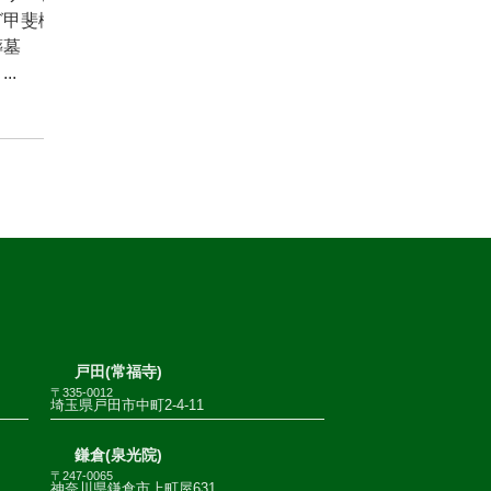
グ甲斐樹
葬墓
..
戸田(常福寺)
〒335-0012
埼玉県戸田市中町2-4-11
鎌倉(泉光院)
〒247-0065
神奈川県鎌倉市上町屋631