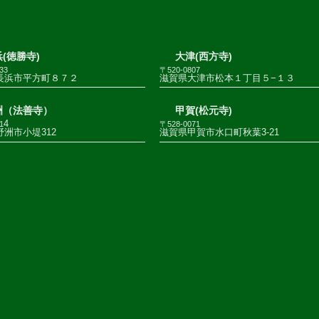
(徳勝寺)
大津(西方寺)
33
〒520-0807
長浜市平方町８７２
滋賀県大津市松本１丁目５−１３
洲（法善寺）
甲賀(松元寺)
4
1
〒528-0071
洲市小堤312
滋賀県甲賀市水口町秋葉3-21