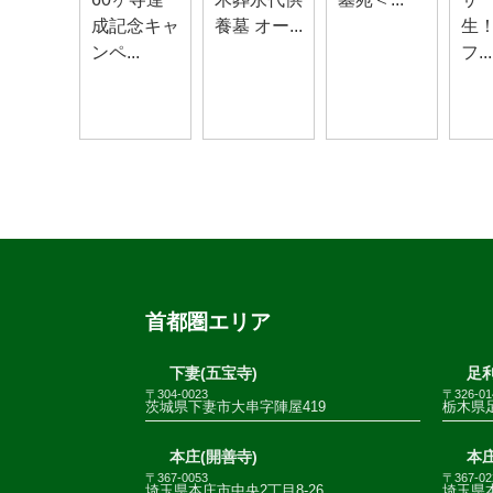
成記念キャ
養墓 オー...
生
ンペ...
フ...
首都圏エリア
下妻(五宝寺)
足利
〒304-0023
〒326-01
茨城県下妻市大串字陣屋419
栃木県足
本庄(開善寺)
本庄
〒367-0053
〒367-02
埼玉県本庄市中央2丁目8-26
埼玉県