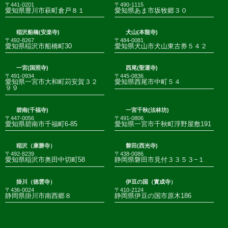
〒441-0201
〒490-1115
愛知県豊川市萩町倉戸８１
愛知県あま市坂牧郷３０
稲沢船橋(安楽寺)
犬山(本龍寺)
〒492-8267
〒484-0081
愛知県稲沢市船橋町30
愛知県犬山市犬山東古券５４２
一宮(国照寺)
西尾(聖運寺)
〒491-0934
〒445-0836
愛知県一宮市大和町苅安賀３２
愛知県西尾市中町５４
９９
碧南(千福寺)
一宮千秋(法林坊)
〒447-0056
〒491-0806
愛知県碧南市千福町6-85
愛知県一宮市千秋町浮野屋敷191
稲沢（康勝寺）
磐田(西光寺)
〒492-8239
〒438-0086
愛知県稲沢市奥田中切町58
静岡県磐田市見付３３５３−１
掛川（徳雲寺）
伊豆の国（實成寺）
〒436-0024
〒410-2124
静岡県掛川市南西郷８
静岡県伊豆の国市原木186