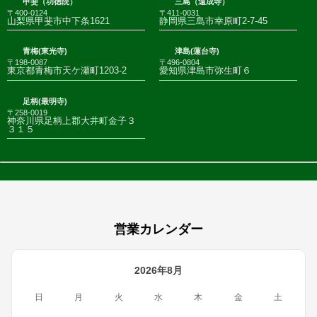
甲斐（功徳院）
三島（遠成寺）
〒400-0124
〒411-0031
山梨県甲斐市中下条1621
静岡県三島市幸原町2-7-45
青梅(東光寺)
津島(蓮台寺)
〒198-0087
〒496-0804
東京都青梅市天ケ瀬町1203-2
愛知県津島市弥生町６
足柄(最明寺)
〒258-0019
神奈川県足柄上郡大井町金子３
３１５
営業カレンダー
2026年8月
日
月
火
水
木
金
土