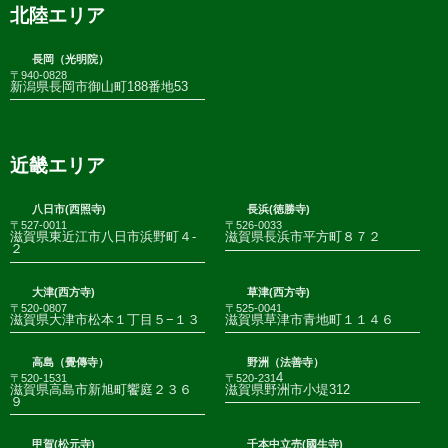
北陸エリア
長岡（光明院）
〒940-0828
新潟県長岡市御山町188番地53
近畿エリア
八日市(西照寺)
長浜(徳勝寺)
〒527-0011
〒526-0033
滋賀県東近江市八日市浜野町４-
滋賀県長浜市平方町８７２
２
大津(西方寺)
草津(西方寺)
〒520-0807
〒525-0041
滋賀県大津市松本１丁目５−１３
滋賀県草津市青地町１１４６
高島（覺傳寺）
野洲（法善寺）
4
〒520-1531
〒520-231
滋賀県高島市新旭町饗庭２３６
滋賀県野洲市小堤312
９
甲賀(松元寺)
千本中立売(國生寺)