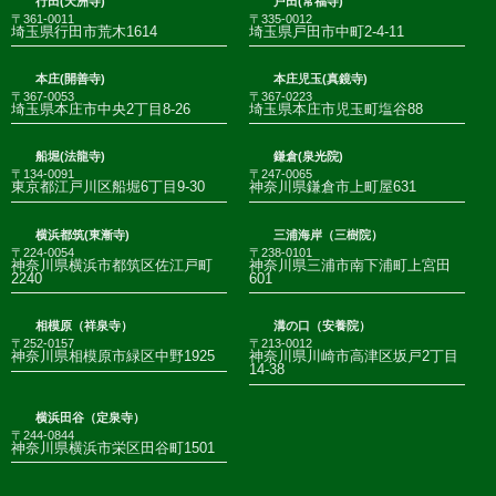
行田(天洲寺)
戸田(常福寺)
〒361-0011
〒335-0012
埼玉県行田市荒木1614
埼玉県戸田市中町2-4-11
本庄(開善寺)
本庄児玉(真鏡寺)
〒367-0053
〒367-0223
埼玉県本庄市中央2丁目8-26
埼玉県本庄市児玉町塩谷88
船堀(法龍寺)
鎌倉(泉光院)
〒134-0091
〒247-0065
東京都江戸川区船堀6丁目9-30
神奈川県鎌倉市上町屋631
横浜都筑(東漸寺)
三浦海岸（三樹院）
〒224-0054
〒238-0101
神奈川県横浜市都筑区佐江戸町
神奈川県三浦市南下浦町上宮田
2240
601
相模原（祥泉寺）
溝の口（安養院）
〒252-0157
〒213-0012
神奈川県相模原市緑区中野1925
神奈川県川崎市高津区坂戸2丁目
14-38
横浜田谷（定泉寺）
〒244-0844
神奈川県横浜市栄区田谷町1501