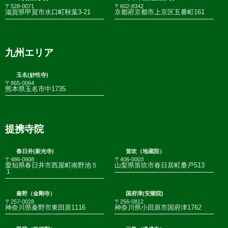
〒528-0071
〒602-8342
滋賀県甲賀市水口町秋葉3-21
京都府京都市上京区五番町161
九州エリア
玉名(妙性寺)
〒865-0064
熊本県玉名市中1735
提携寺院
春日井(新光寺)
笛吹（地蔵院）
〒486-0908
〒406-0003
愛知県春日井市西屋町南野池５
山梨県笛吹市春日居町桑戸513
１
秦野（金剛寺）
国府津(安樂院)
〒257-0028
〒256-0812
神奈川県秦野市東田原1116
神奈川県小田原市国府津1762