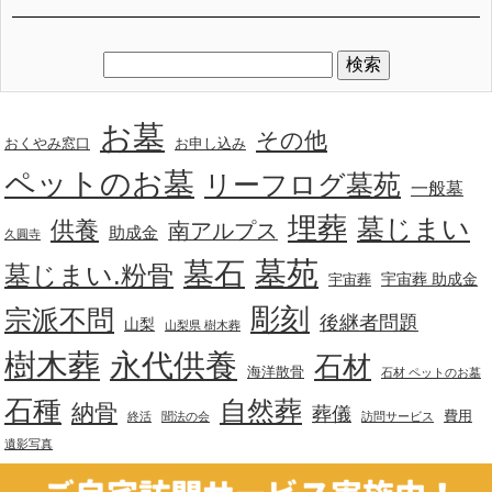
お墓
その他
おくやみ窓口
お申し込み
ペットのお墓
リーフログ墓苑
一般墓
埋葬
墓じまい
供養
南アルプス
助成金
久圓寺
墓苑
墓石
墓じまい.粉骨
宇宙葬 助成金
宇宙葬
彫刻
宗派不問
後継者問題
山梨
山梨県 樹木葬
樹木葬
永代供養
石材
海洋散骨
石材 ペットのお墓
石種
自然葬
納骨
葬儀
費用
終活
聞法の会
訪問サービス
遺影写真