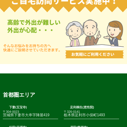
首都圏エリア
下妻(五宝寺)
足利桐生(恵性院)
〒304-0023
〒326-0141
茨城県下妻市大串字陣屋419
栃木県足利市小俣町1493