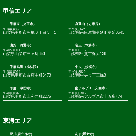
甲信エリア
甲府東（光正寺）
身延山（志摩房）
〒400-0862
〒409-2524
山梨県甲府市朝気３丁目３−１４
山梨県南巨摩郡身延町身延3543
山梨（円通寺）
竜王（本妙寺）
〒405-0011
〒400-0115
山梨県山梨市三ヶ所853
山梨県甲斐市篠原139
甲府武田（禅林院）
中央（妙福寺）
〒400-0014
〒409-3822
山梨県甲府市古府中町3473
山梨県中央市下三條3
甲府（浄恩寺）
南アルプス（久圓寺）
〒400-0845
〒400-0305
山梨県甲府市上今井町2275
山梨県南アルプス市十五所474
東海エリア
豊川(善住禅寺)
あま(延命寺)