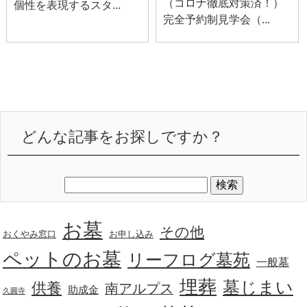
（コロナ徹底対策済！）
個性を表現するスタ...
完全予約制見学会（...
どんな記事をお探しですか？
お墓
その他
おくやみ窓口
お申し込み
ペットのお墓
リーフログ墓苑
一般墓
埋葬
墓じまい
供養
南アルプス
助成金
久圓寺