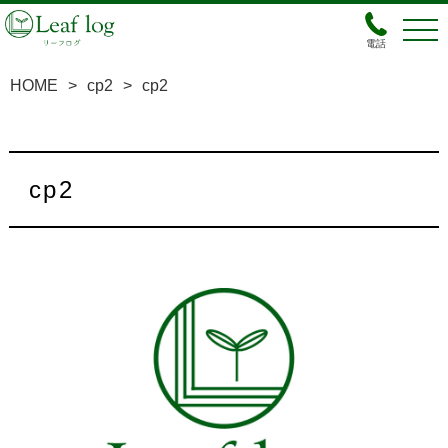
電話
HOME
>
cp2
>
cp2
cp2