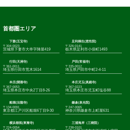
首都圏エリア
下妻(五宝寺)
足利桐生(恵性院)
〒304-0023
〒326-0141
茨城県下妻市大串字陣屋419
栃木県足利市小俣町1493
行田(天洲寺)
戸田(常福寺)
〒361-0011
〒335-0012
埼玉県行田市荒木1614
埼玉県戸田市中町2-4-11
本庄(開善寺)
本庄児玉(真鏡寺)
〒367-0053
〒367-0223
埼玉県本庄市中央2丁目8-26
埼玉県本庄市児玉町塩谷88
船堀(法龍寺)
鎌倉(泉光院)
〒134-0091
〒247-0065
東京都江戸川区船堀6丁目9-30
神奈川県鎌倉市上町屋631
横浜都筑(東漸寺)
三浦海岸（三樹院）
〒224-0054
〒238-0101