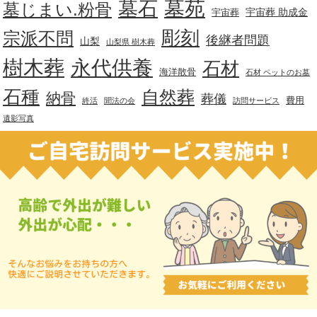
墓苑
墓石
墓じまい.粉骨
宇宙葬 助成金
宇宙葬
彫刻
宗派不問
後継者問題
山梨
山梨県 樹木葬
樹木葬
永代供養
石材
海洋散骨
石材 ペットのお墓
石種
自然葬
納骨
葬儀
費用
終活
聞法の会
訪問サービス
遺影写真