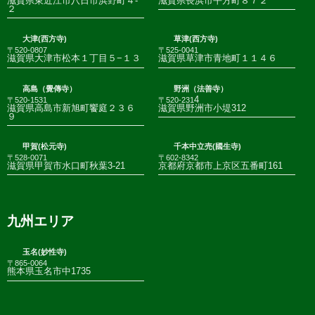
滋賀県東近江市八日市浜野町４-
滋賀県長浜市平方町８７２
２
大津(西方寺)
草津(西方寺)
〒520-0807
〒525-0041
滋賀県大津市松本１丁目５−１３
滋賀県草津市青地町１１４６
高島（覺傳寺）
野洲（法善寺）
4
〒520-1531
〒520-231
滋賀県高島市新旭町饗庭２３６
滋賀県野洲市小堤312
９
甲賀(松元寺)
千本中立売(國生寺)
〒528-0071
〒602-8342
滋賀県甲賀市水口町秋葉3-21
京都府京都市上京区五番町161
九州エリア
玉名(妙性寺)
〒865-0064
熊本県玉名市中1735