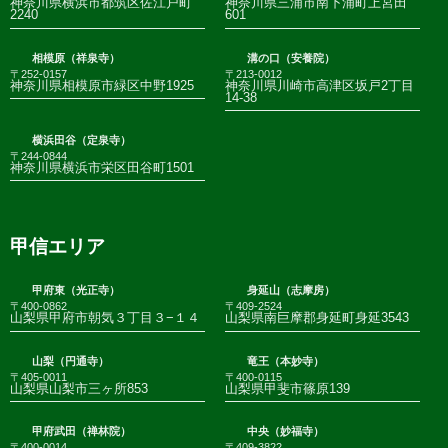
神奈川県横浜市都筑区佐江戸町
神奈川県三浦市南下浦町上宮田
2240
601
相模原（祥泉寺）
溝の口（安養院）
〒252-0157
〒213-0012
神奈川県相模原市緑区中野1925
神奈川県川崎市高津区坂戸2丁目
14-38
横浜田谷（定泉寺）
〒244-0844
神奈川県横浜市栄区田谷町1501
甲信エリア
甲府東（光正寺）
身延山（志摩房）
〒400-0862
〒409-2524
山梨県甲府市朝気３丁目３−１４
山梨県南巨摩郡身延町身延3543
山梨（円通寺）
竜王（本妙寺）
〒405-0011
〒400-0115
山梨県山梨市三ヶ所853
山梨県甲斐市篠原139
甲府武田（禅林院）
中央（妙福寺）
〒400-0014
〒409-3822