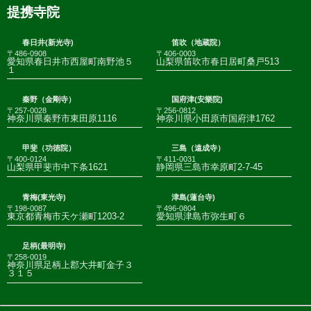
提携寺院
春日井(新光寺)
笛吹（地蔵院）
〒486-0908
〒406-0003
愛知県春日井市西屋町南野池５
山梨県笛吹市春日居町桑戸513
１
秦野（金剛寺）
国府津(安樂院)
〒257-0028
〒256-0812
神奈川県秦野市東田原1116
神奈川県小田原市国府津1762
甲斐（功徳院）
三島（遠成寺）
〒400-0124
〒411-0031
山梨県甲斐市中下条1621
静岡県三島市幸原町2-7-45
青梅(東光寺)
津島(蓮台寺)
〒198-0087
〒496-0804
東京都青梅市天ケ瀬町1203-2
愛知県津島市弥生町６
足柄(最明寺)
〒258-0019
神奈川県足柄上郡大井町金子３
３１５