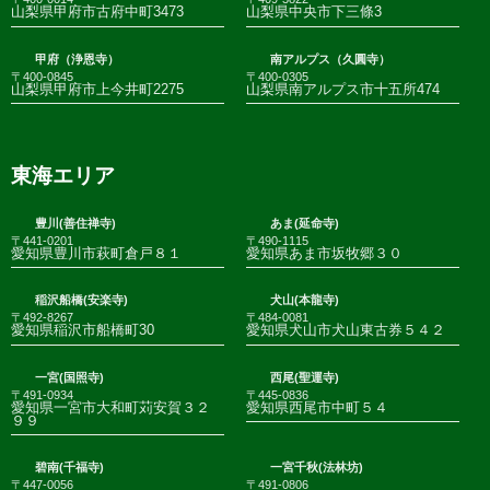
山梨県甲府市古府中町3473
山梨県中央市下三條3
甲府（浄恩寺）
南アルプス（久圓寺）
〒400-0845
〒400-0305
山梨県甲府市上今井町2275
山梨県南アルプス市十五所474
東海エリア
豊川(善住禅寺)
あま(延命寺)
〒441-0201
〒490-1115
愛知県豊川市萩町倉戸８１
愛知県あま市坂牧郷３０
稲沢船橋(安楽寺)
犬山(本龍寺)
〒492-8267
〒484-0081
愛知県稲沢市船橋町30
愛知県犬山市犬山東古券５４２
一宮(国照寺)
西尾(聖運寺)
〒491-0934
〒445-0836
愛知県一宮市大和町苅安賀３２
愛知県西尾市中町５４
９９
碧南(千福寺)
一宮千秋(法林坊)
〒447-0056
〒491-0806