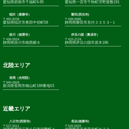
愛知県碧南市千福町6-85
愛知県一宮市千秋町浮野屋敷191
稲沢（康勝寺）
磐田(西光寺)
〒492-8239
〒438-0086
愛知県稲沢市奥田中切町58
静岡県磐田市見付３３５３−１
掛川（徳雲寺）
伊豆の国（實成寺）
〒436-0024
〒410-2124
静岡県掛川市南西郷８
静岡県伊豆の国市原木186
北陸エリア
長岡（光明院）
〒940-0828
新潟県長岡市御山町188番地53
近畿エリア
八日市(西照寺)
長浜(徳勝寺)
〒527-0011
〒526-0033