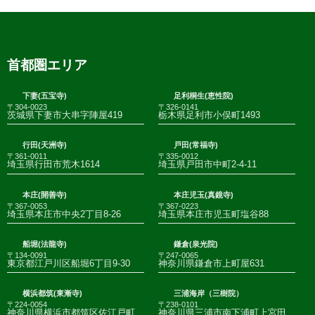
首都圏エリア
下妻(五宝寺)
足利桐生(恵性院)
〒304-0023
〒326-0141
茨城県下妻市大串字陣屋419
栃木県足利市小俣町1493
行田(天洲寺)
戸田(常福寺)
〒361-0011
〒335-0012
埼玉県行田市荒木1614
埼玉県戸田市中町2-4-11
本庄(開善寺)
本庄児玉(真鏡寺)
〒367-0053
〒367-0223
埼玉県本庄市中央2丁目8-26
埼玉県本庄市児玉町塩谷88
船堀(法龍寺)
鎌倉(泉光院)
〒134-0091
〒247-0065
東京都江戸川区船堀6丁目9-30
神奈川県鎌倉市上町屋631
横浜都筑(東漸寺)
三浦海岸（三樹院）
〒224-0054
〒238-0101
神奈川県横浜市都筑区佐江戸町
神奈川県三浦市南下浦町上宮田