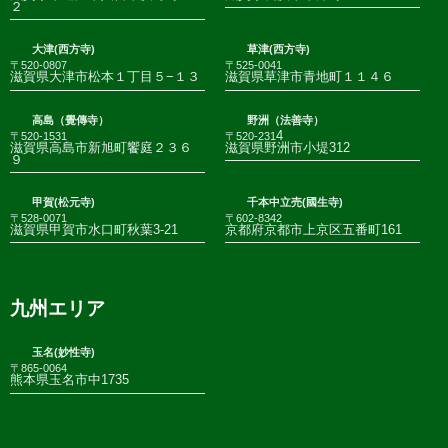
２
大津(西方寺)
草津(西方寺)
〒520-0807
〒525-0041
滋賀県大津市松本１丁目５−１３
滋賀県草津市青地町１１４６
高島（覺傳寺）
野洲（法善寺）
4
〒520-1531
〒520-231
滋賀県高島市新旭町饗庭２３６
滋賀県野洲市小堤312
９
甲賀(松元寺)
千本中立売(國生寺)
〒528-0071
〒602-8342
滋賀県甲賀市水口町秋葉3-21
京都府京都市上京区五番町161
九州エリア
玉名(妙性寺)
〒865-0064
熊本県玉名市中1735