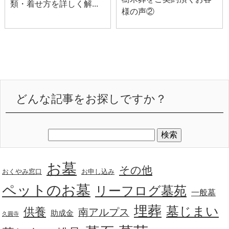
類・着せ方を詳しく解...
様の声②
どんな記事をお探しですか？
お墓
その他
おくやみ窓口
お申し込み
ペットのお墓
リーフログ墓苑
一般墓
埋葬
墓じまい
供養
南アルプス
助成金
久圓寺