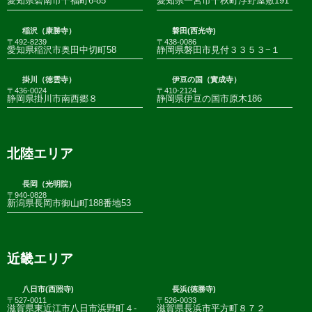
愛知県碧南市千福町6-85
愛知県一宮市千秋町浮野屋敷191
稲沢（康勝寺）
磐田(西光寺)
〒492-8239
〒438-0086
愛知県稲沢市奥田中切町58
静岡県磐田市見付３３５３−１
掛川（徳雲寺）
伊豆の国（實成寺）
〒436-0024
〒410-2124
静岡県掛川市南西郷８
静岡県伊豆の国市原木186
北陸エリア
長岡（光明院）
〒940-0828
新潟県長岡市御山町188番地53
近畿エリア
八日市(西照寺)
長浜(徳勝寺)
〒527-0011
〒526-0033
滋賀県東近江市八日市浜野町４-
滋賀県長浜市平方町８７２