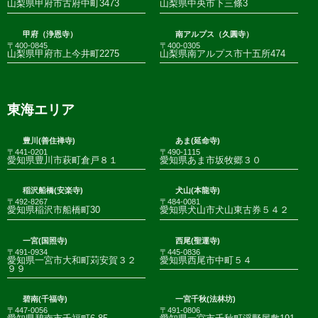
山梨県甲府市古府中町3473
山梨県中央市下三條3
甲府（浄恩寺）
南アルプス（久圓寺）
〒400-0845
〒400-0305
山梨県甲府市上今井町2275
山梨県南アルプス市十五所474
東海エリア
豊川(善住禅寺)
あま(延命寺)
〒441-0201
〒490-1115
愛知県豊川市萩町倉戸８１
愛知県あま市坂牧郷３０
稲沢船橋(安楽寺)
犬山(本龍寺)
〒492-8267
〒484-0081
愛知県稲沢市船橋町30
愛知県犬山市犬山東古券５４２
一宮(国照寺)
西尾(聖運寺)
〒491-0934
〒445-0836
愛知県一宮市大和町苅安賀３２
愛知県西尾市中町５４
９９
碧南(千福寺)
一宮千秋(法林坊)
〒447-0056
〒491-0806