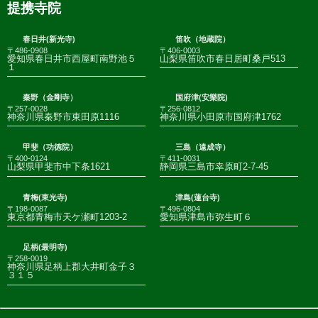
提携寺院
春日井(新光寺)
笛吹（地蔵院）
〒486-0908
〒406-0003
愛知県春日井市西屋町南野池５
山梨県笛吹市春日居町桑戸513
１
秦野（金剛寺）
国府津(安樂院)
〒257-0028
〒256-0812
神奈川県秦野市東田原1116
神奈川県小田原市国府津1762
甲斐（功徳院）
三島（遠成寺）
〒400-0124
〒411-0031
山梨県甲斐市中下条1621
静岡県三島市幸原町2-7-45
青梅(東光寺)
津島(蓮台寺)
〒198-0087
〒496-0804
東京都青梅市天ケ瀬町1203-2
愛知県津島市弥生町６
足柄(最明寺)
〒258-0019
神奈川県足柄上郡大井町金子３
３１５