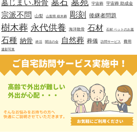
墓苑
墓石
墓じまい.粉骨
宇宙葬 助成金
宇宙葬
彫刻
宗派不問
後継者問題
山梨
山梨県 樹木葬
樹木葬
永代供養
石材
海洋散骨
石材 ペットのお墓
石種
自然葬
納骨
葬儀
費用
終活
聞法の会
訪問サービス
遺影写真