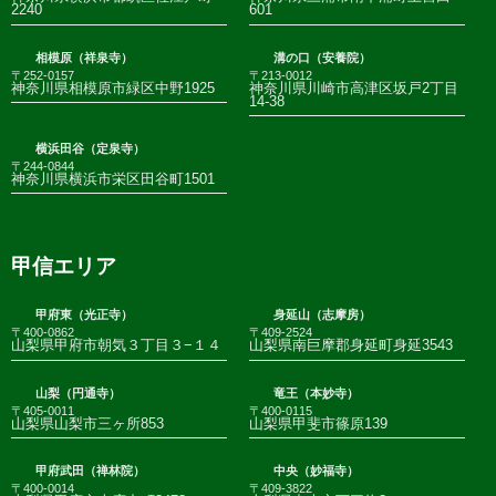
2240
601
相模原（祥泉寺）
溝の口（安養院）
〒252-0157
〒213-0012
神奈川県相模原市緑区中野1925
神奈川県川崎市高津区坂戸2丁目
14-38
横浜田谷（定泉寺）
〒244-0844
神奈川県横浜市栄区田谷町1501
甲信エリア
甲府東（光正寺）
身延山（志摩房）
〒400-0862
〒409-2524
山梨県甲府市朝気３丁目３−１４
山梨県南巨摩郡身延町身延3543
山梨（円通寺）
竜王（本妙寺）
〒405-0011
〒400-0115
山梨県山梨市三ヶ所853
山梨県甲斐市篠原139
甲府武田（禅林院）
中央（妙福寺）
〒400-0014
〒409-3822