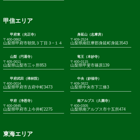
甲信エリア
甲府東（光正寺）
身延山（志摩房）
〒400-0862
〒409-2524
山梨県甲府市朝気３丁目３−１４
山梨県南巨摩郡身延町身延3543
山梨（円通寺）
竜王（本妙寺）
〒405-0011
〒400-0115
山梨県山梨市三ヶ所853
山梨県甲斐市篠原139
甲府武田（禅林院）
中央（妙福寺）
〒400-0014
〒409-3822
山梨県甲府市古府中町3473
山梨県中央市下三條3
甲府（浄恩寺）
南アルプス（久圓寺）
〒400-0845
〒400-0305
山梨県甲府市上今井町2275
山梨県南アルプス市十五所474
東海エリア