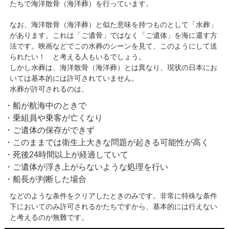
たちで海洋散骨（海洋葬）を行っています。
なお、海洋散骨（海洋葬）と似た意味を持つものとして「水葬」
があります。これは「ご遺骨」ではなく「ご遺体」を海に還す方
法です。映画などでこの水葬のシーンを見て、このようにして送
られたい！ と考える人もいるでしょう。
しかし水葬は、海洋散骨（海洋葬）とは異なり、現状の日本にお
いては基本的には許可されていません。
水葬が許可されるのは、
・船が航海中のときで
・乗組員や乗客が亡くなり
・ご遺体の保存ができず
・このままでは衛生上大きな問題が起きる可能性が高く
・死後24時間以上が経過していて
・ご遺体が浮き上がらないような処理を行い
・船長が判断した場合
などのような条件をクリアしたときのみです。非常に特殊な条件
下においてのみ許可されるかたちですから、基本的には行えない
と考えるのが無難です。