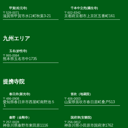
甲賀(松元寺)
千本中立売(國生寺)
〒528-0071
〒602-8342
滋賀県甲賀市水口町秋葉3-21
京都府京都市上京区五番町161
九州エリア
玉名(妙性寺)
〒865-0064
熊本県玉名市中1735
提携寺院
春日井(新光寺)
笛吹（地蔵院）
〒486-0908
〒406-0003
愛知県春日井市西屋町南野池５
山梨県笛吹市春日居町桑戸513
１
秦野（金剛寺）
国府津(安樂院)
〒257-0028
〒256-0812
神奈川県秦野市東田原1116
神奈川県小田原市国府津1762