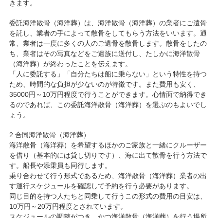
きます。
委託海洋散骨（海洋葬）は、海洋散骨（海洋葬）の業者にご遺骨
を託し、業者の手によって散骨をしてもらう方法をいいます。通
常、業者は一度に多くの人のご遺骨を散骨します。散骨をしたの
ち、業者はその写真などをご遺族に送付し、たしかに海洋散骨
（海洋葬）が終わったことを伝えます。
「人に委託する」「自分たちは船に乗らない」という特性を持つ
ため、時間的な負担が少ないのが特徴です。また費用も安く、
35000円～10万円程度で行うことができます。心情面で納得でき
るのであれば、この委託海洋散骨（海洋葬）を選ぶのもよいでし
ょう。
2.合同海洋散骨（海洋葬）
海洋散骨（海洋葬）を希望するほかのご家族と一緒にクルーザー
を借り（基本的には貸し切りです）、海に出て散骨を行う方法で
す。船長や添乗員も同行します。
乗り合わせて行う形式であるため、海洋散骨（海洋葬）業者の出
す運行スケジュールを確認して予約を行う必要があります。
同じ目的を持つ人たちと同乗して行うこの形式の費用の目安は、
10万円～20万円程度とされています。
スケジュールの調整がつき、かつ海洋散骨（海洋葬）を行う場所