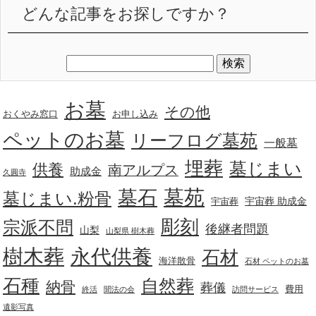
どんな記事をお探しですか？
お墓
その他
おくやみ窓口
お申し込み
ペットのお墓
リーフログ墓苑
一般墓
埋葬
墓じまい
供養
南アルプス
助成金
久圓寺
墓苑
墓石
墓じまい.粉骨
宇宙葬 助成金
宇宙葬
彫刻
宗派不問
後継者問題
山梨
山梨県 樹木葬
樹木葬
永代供養
石材
海洋散骨
石材 ペットのお墓
石種
自然葬
納骨
葬儀
費用
終活
聞法の会
訪問サービス
遺影写真