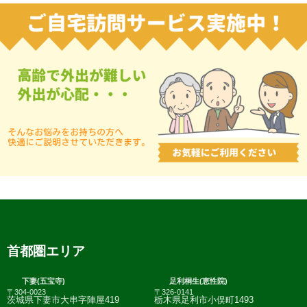
首都圏エリア
下妻(五宝寺)
足利桐生(恵性院)
〒304-0023
〒326-0141
茨城県下妻市大串字陣屋419
栃木県足利市小俣町1493