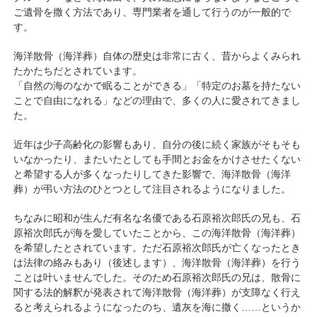
ご遺骨を撒く方法であり、専門業者を通して行うのが一般的で
す。
海洋散骨（海洋葬）自体の歴史は非常に古く、昔からよくみられ
たかたちだとされています。
「自然の海のなかで眠ることができる」「特定のお墓を持たない
ことで自由になれる」などの理由で、多くの人に愛されてきまし
た。
近年は少子高齢化の影響もあり、自分の後に続く家族がそもそも
いなかったり、またいたとしても手間とお金をかけさせたくない
と希望する人が多くなったりしてきた影響で、海洋散骨（海洋
葬）が弔い方法のひとつとして注目されるようになりました。
ちなみに昭和が生んだ有名な名優である石原裕次郎氏の兄も、石
原裕次郎氏が海を愛していたことから、この海洋散骨（海洋葬）
を希望したとされています。ただ石原裕次郎氏が亡くなったとき
は法律の絡みもあり（後述します）、海洋散骨（海洋葬）を行う
ことは叶いませんでした。そのため石原裕次郎氏の兄は、散骨に
関する法的解釈が発表されて海洋散骨（海洋葬）が支障なく行え
ると考えられるようになったのち、遺灰を海に撒く……というか