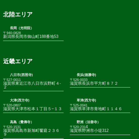
北陸エリア
長岡（光明院）
〒940-0828
新潟県長岡市御山町188番地53
近畿エリア
八日市(西照寺)
長浜(徳勝寺)
〒527-0011
〒526-0033
滋賀県東近江市八日市浜野町４-
滋賀県長浜市平方町８７２
２
大津(西方寺)
草津(西方寺)
〒520-0807
〒525-0041
滋賀県大津市松本１丁目５−１３
滋賀県草津市青地町１１４６
高島（覺傳寺）
野洲（法善寺）
4
〒520-1531
〒520-231
滋賀県高島市新旭町饗庭２３６
滋賀県野洲市小堤312
９