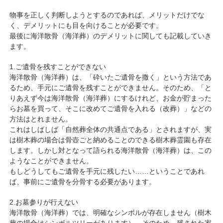
物事を正しく判断しようとするのであれば、メリットだけでな
く、デメリットにも目を向けることが必要です。
最後に海洋散骨（海洋葬）のデメリットに関しても記載していき
ます。
1.ご遺骨を残すことができない
海洋散骨（海洋葬）は、「砕いたご遺骨を撒く」という方法であ
るため、手元にご遺骨を残すことができません。そのため、「と
りあえず今は海洋散骨（海洋葬）にするけれど、お金が貯まった
らお墓を買って、そこに改めてご遺骨を入れる（改葬）」などの
方法はとれません。
これはしばしば「自然葬全体の共通点である」とされますが、実
は樹木葬の場合は骨壺ごと納めることのできる樹木葬霊園も存在
します。しかし対となって語られる海洋散骨（海洋葬）は、この
ようなことができません。
もしどうしてもご遺骨を手元に残したい……ということであれ
ば、事前にご遺骨を分骨する必要があります。
2.お墓参りが行えない
海洋散骨（海洋葬）では、明確なシンボルが存在しません（樹木
葬の場合はシンボルツリーがあります）。そのため、残された家