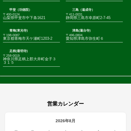
甲斐（功徳院）
三島（遠成寺）
〒400-0124
〒411-0031
山梨県甲斐市中下条1621
静岡県三島市幸原町2-7-45
青梅(東光寺)
津島(蓮台寺)
〒198-0087
〒496-0804
東京都青梅市天ケ瀬町1203-2
愛知県津島市弥生町６
足柄(最明寺)
〒258-0019
神奈川県足柄上郡大井町金子３
３１５
営業カレンダー
2026年8月