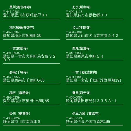
豊川(善住禅寺)
あま(延命寺)
〒441-0201
〒490-1115
愛知県豊川市萩町倉戸８１
愛知県あま市坂牧郷３０
稲沢船橋(安楽寺)
犬山(本龍寺)
〒492-8267
〒484-0081
愛知県稲沢市船橋町30
愛知県犬山市犬山東古券５４２
一宮(国照寺)
西尾(聖運寺)
〒491-0934
〒445-0836
愛知県一宮市大和町苅安賀３２
愛知県西尾市中町５４
９９
碧南(千福寺)
一宮千秋(法林坊)
〒447-0056
〒491-0806
愛知県碧南市千福町6-85
愛知県一宮市千秋町浮野屋敷191
稲沢（康勝寺）
磐田(西光寺)
〒492-8239
〒438-0086
愛知県稲沢市奥田中切町58
静岡県磐田市見付３３５３−１
掛川（徳雲寺）
伊豆の国（實成寺）
〒436-0024
〒410-2124
静岡県掛川市南西郷８
静岡県伊豆の国市原木186