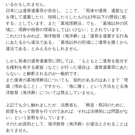
いるかもしれません。
日本には遺骨遺棄罪が存在し、ここで、「死体や遺骨、遺髪など
を壊して遺棄したり、領得したりしたものは3年以下の懲役に処
する」としています。また「墓地埋葬法」でも、「墓地以外の区
域に、埋葬や焼骨の埋蔵をしてはいけない」とされています。
これだけをみれば、海洋散骨（海洋葬）は「遺骨を遺棄する行為
にあたるから違法である」「墓地以外の区域にご遺骨を撒くから
違法である」とみえるかもしれません。
しかし前者の遺骨遺棄罪に関しては、「もともとご遺骨を処分す
る権利を有する家族（など）が行った場合は、遺骨遺棄罪にあた
らない」と解釈されるのが一般的です。
また後者の墓地埋葬法についても、規約があるのはあくまで「埋
蔵（埋めること）」ですから、「海に撒く」という方法をとる海
洋散骨（海洋葬）については禁止していません。
上記でも少し触れましたが、法務省も、「葬送・祭詞のために、
節度をもって散骨を行うのであれば、それは法律的には問題がな
い」という姿勢を示しています。
そのため原則として、海洋散骨（海洋葬）が違法とされることは
ありません。