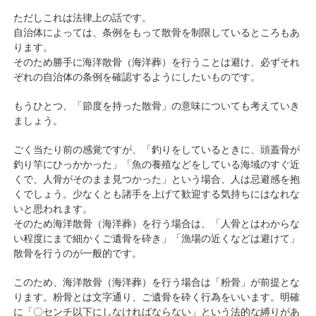
ただしこれは法律上の話です。
自治体によっては、条例をもって散骨を制限しているところもあ
ります。
そのため勝手に海洋散骨（海洋葬）を行うことは避け、必ずそれ
ぞれの自治体の条例を確認するようにしたいものです。
もうひとつ、「節度を持った散骨」の意味についても考えていき
ましょう。
ごく当たり前の感覚ですが、「釣りをしているときに、頭蓋骨が
釣り竿にひっかかった」「魚の養殖などをしている海域のすぐ近
くで、人骨がそのまま見つかった」という場合、人は忌避感を抱
くでしょう。少なくとも諸手を上げて歓迎する気持ちにはなれな
いと思われます。
そのため海洋散骨（海洋葬）を行う場合は、「人骨とはわからな
い程度にまで細かくご遺骨を砕き」「漁場の近くなどは避けて」
散骨を行うのが一般的です。
このため、海洋散骨（海洋葬）を行う場合は「粉骨」が前提とな
ります。粉骨とは文字通り、ご遺骨を砕く行為をいいます。明確
に「〇センチ以下にしなければならない」という法的な縛りがあ