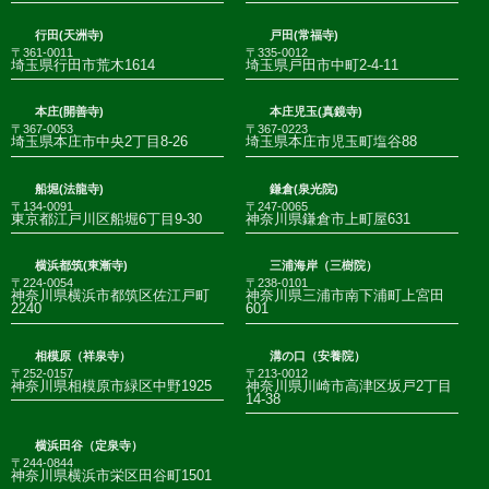
行田(天洲寺)
戸田(常福寺)
〒361-0011
〒335-0012
埼玉県行田市荒木1614
埼玉県戸田市中町2-4-11
本庄(開善寺)
本庄児玉(真鏡寺)
〒367-0053
〒367-0223
埼玉県本庄市中央2丁目8-26
埼玉県本庄市児玉町塩谷88
船堀(法龍寺)
鎌倉(泉光院)
〒134-0091
〒247-0065
東京都江戸川区船堀6丁目9-30
神奈川県鎌倉市上町屋631
横浜都筑(東漸寺)
三浦海岸（三樹院）
〒224-0054
〒238-0101
神奈川県横浜市都筑区佐江戸町
神奈川県三浦市南下浦町上宮田
2240
601
相模原（祥泉寺）
溝の口（安養院）
〒252-0157
〒213-0012
神奈川県相模原市緑区中野1925
神奈川県川崎市高津区坂戸2丁目
14-38
横浜田谷（定泉寺）
〒244-0844
神奈川県横浜市栄区田谷町1501