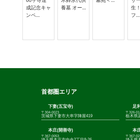
60ヶ寺達
木葬永代供
墓苑＜...
サ
成記念キャ
養墓 オー...
生
ンペ...
フ...
首都圏エリア
下妻(五宝寺)
足利
〒304-0023
〒326-01
茨城県下妻市大串字陣屋419
栃木県足
本庄(開善寺)
本庄
〒367-0053
〒367-02
埼玉県本庄市中央2丁目8-26
埼玉県