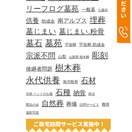
リーフログ墓苑
一般墓
久圓寺
埋葬
供養
南アルプス
助成金
墓じまい
墓じまい.粉骨
墓苑
墓石
宇宙葬 助成金
宇宙葬
彫刻
宗派不問
山梨
山梨県 樹木葬
樹木葬
後継者問題
永代供養
石材
海洋散骨
石種
納骨
石材 ペットのお墓
終活
自然葬
葬儀
費用
聞法の会
訪問サービス
遺影写真