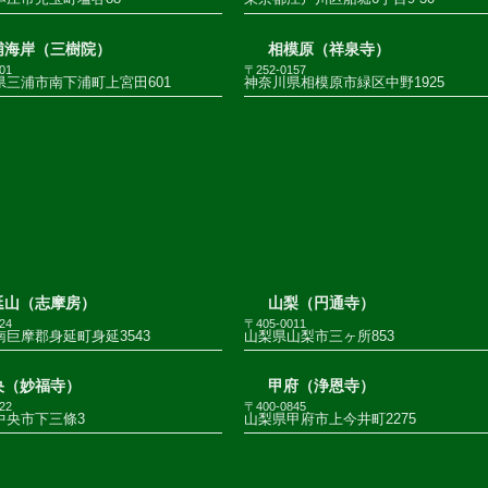
浦海岸（三樹院）
相模原（祥泉寺）
01
〒252-0157
県三浦市南下浦町上宮田601
神奈川県相模原市緑区中野1925
延山（志摩房）
山梨（円通寺）
24
〒405-0011
巨摩郡身延町身延3543
山梨県山梨市三ヶ所853
央（妙福寺）
甲府（浄恩寺）
22
〒400-0845
中央市下三條3
山梨県甲府市上今井町2275