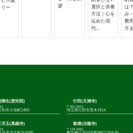
ービス誕
拶
選択と供養
は
！リー
方法｜心を
み
込めた現
費
代...
方ま.
桐生(恵性院)
行田(天洲寺)
41
〒361-0011
利市小俣町1493
埼玉県行田市荒木1614
児玉(真鏡寺)
船堀(法龍寺)
23
〒134-0091
本庄市児玉町塩谷88
東京都江戸川区船堀6丁目9-30