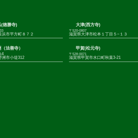
(徳勝寺)
大津(西方寺)
33
〒520-0807
長浜市平方町８７２
滋賀県大津市松本１丁目５−１３
洲（法善寺）
甲賀(松元寺)
4
1
〒528-0071
洲市小堤312
滋賀県甲賀市水口町秋葉3-21