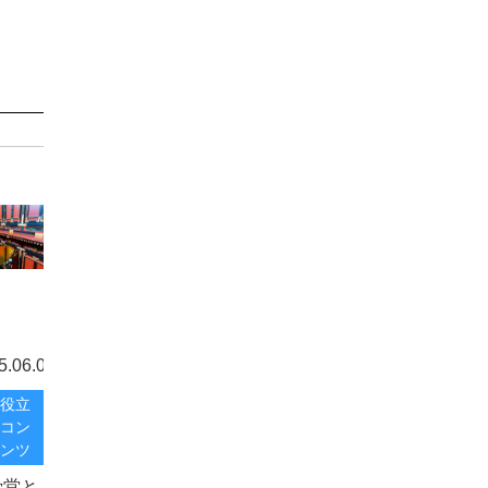
5.06.06
役立
コン
ンツ
骨堂と