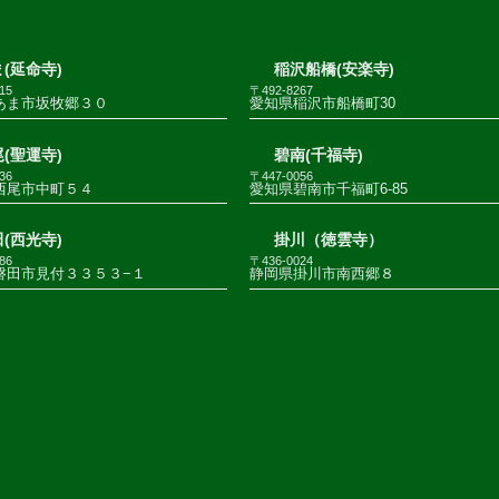
(延命寺)
稲沢船橋(安楽寺)
15
〒492-8267
あま市坂牧郷３０
愛知県稲沢市船橋町30
(聖運寺)
碧南(千福寺)
36
〒447-0056
西尾市中町５４
愛知県碧南市千福町6-85
(西光寺)
掛川（徳雲寺）
86
〒436-0024
磐田市見付３３５３−１
静岡県掛川市南西郷８