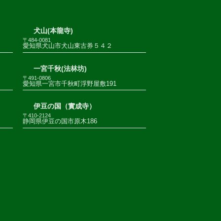
犬山(本龍寺)
〒484-0081
愛知県犬山市犬山東古券５４２
一宮千秋(法林坊)
〒491-0806
愛知県一宮市千秋町浮野屋敷191
伊豆の国（實成寺）
〒410-2124
静岡県伊豆の国市原木186