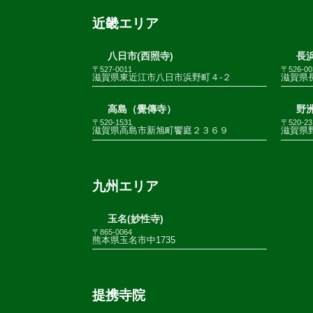
近畿エリア
八日市(西照寺)
長浜
〒527-0011
〒526-00
滋賀県東近江市八日市浜野町４-２
滋賀県
高島（覺傳寺）
野
〒520-1531
〒520-23
滋賀県高島市新旭町饗庭２３６９
滋賀県野
九州エリア
玉名(妙性寺)
〒865-0064
熊本県玉名市中1735
提携寺院