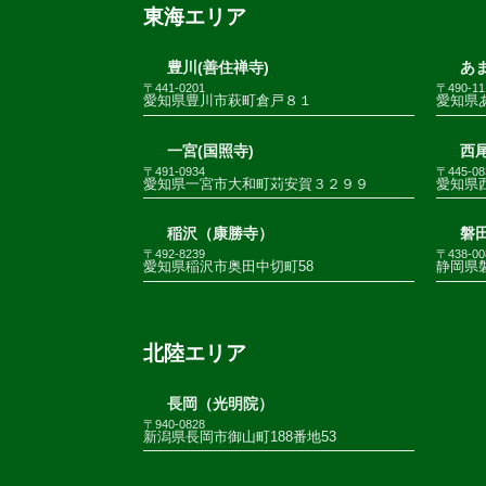
東海エリア
豊川(善住禅寺)
あま
〒441-0201
〒490-11
愛知県豊川市萩町倉戸８１
愛知県
一宮(国照寺)
西尾
〒491-0934
〒445-08
愛知県一宮市大和町苅安賀３２９９
愛知県
稲沢（康勝寺）
磐田
〒492-8239
〒438-00
愛知県稲沢市奥田中切町58
静岡県
北陸エリア
長岡（光明院）
〒940-0828
新潟県長岡市御山町188番地53