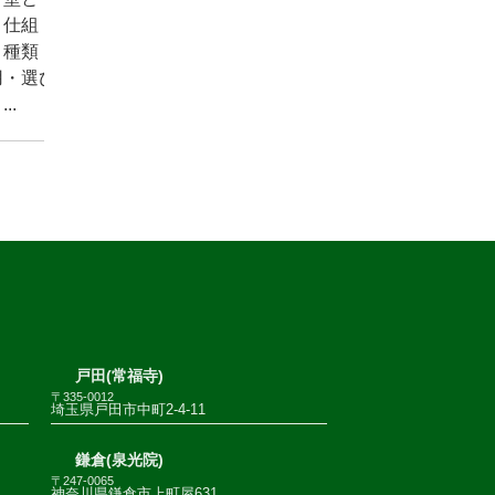
？仕組
・種類・
用・選び
..
戸田(常福寺)
〒335-0012
埼玉県戸田市中町2-4-11
鎌倉(泉光院)
〒247-0065
神奈川県鎌倉市上町屋631