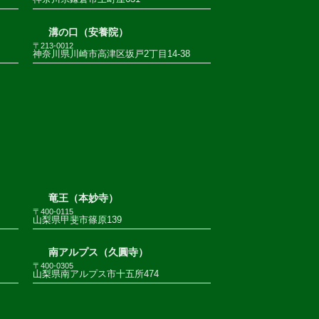
溝の口（安養院）
〒213-0012
神奈川県川崎市高津区坂戸2丁目14-38
竜王（本妙寺）
〒400-0115
山梨県甲斐市篠原139
南アルプス（久圓寺）
〒400-0305
山梨県南アルプス市十五所474