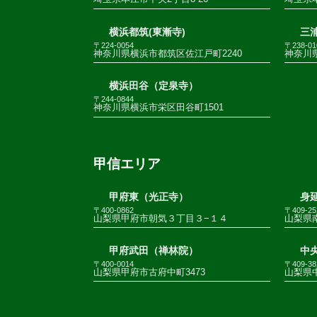
横浜都筑(東漸寺)
三
〒224-0054
〒238-01
神奈川県横浜市都筑区佐江戸町2240
神奈川
横浜田谷（定泉寺）
〒244-0844
神奈川県横浜市栄区田谷町1501
甲信エリア
甲府東（光正寺）
身
〒400-0862
〒409-25
山梨県甲府市朝気３丁目３−１４
山梨県南
甲府武田（禅林院）
中
〒400-0014
〒409-38
山梨県甲府市古府中町3473
山梨県