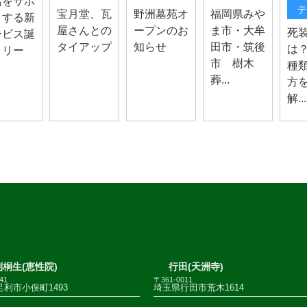
活をサポ
テ
宝月堂、瓦
野洲墓苑オ
福岡県みや
トする新
屋さんとの
ープンのお
ま市・大牟
死
ービス誕
タイアップ
知らせ
田市・筑後
は
！リー
市 樹木
種
葬...
方
解...
桐生(恵性院)
行田(天洲寺)
41
〒361-0011
利市小俣町1493
埼玉県行田市荒木1614