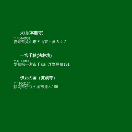
犬山(本龍寺)
〒484-0081
愛知県犬山市犬山東古券５４２
一宮千秋(法林坊)
〒491-0806
愛知県一宮市千秋町浮野屋敷191
伊豆の国（實成寺）
〒410-2124
静岡県伊豆の国市原木186