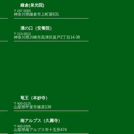
鎌倉(泉光院)
〒247-0065
神奈川県鎌倉市上町屋631
溝の口（安養院）
〒213-0012
神奈川県川崎市高津区坂戸2丁目14-38
竜王（本妙寺）
〒400-0115
山梨県甲斐市篠原139
南アルプス（久圓寺）
〒400-0305
山梨県南アルプス市十五所474