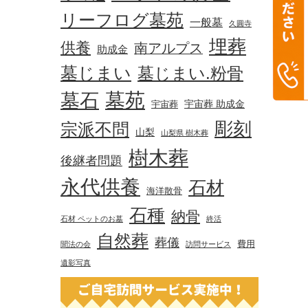
リーフログ墓苑
一般墓
久圓寺
埋葬
供養
南アルプス
助成金
墓じまい
墓じまい.粉骨
墓苑
墓石
宇宙葬 助成金
宇宙葬
彫刻
宗派不問
山梨
山梨県 樹木葬
樹木葬
後継者問題
永代供養
石材
海洋散骨
石種
納骨
石材 ペットのお墓
終活
自然葬
葬儀
費用
聞法の会
訪問サービス
遺影写真