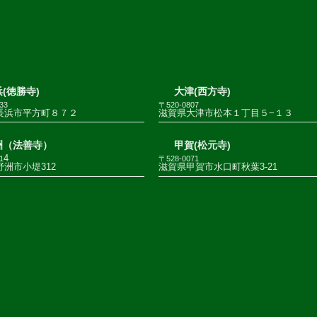
(徳勝寺)
大津(西方寺)
33
〒520-0807
長浜市平方町８７２
滋賀県大津市松本１丁目５−１３
洲（法善寺）
甲賀(松元寺)
4
1
〒528-0071
洲市小堤312
滋賀県甲賀市水口町秋葉3-21