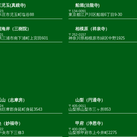
児玉(真鏡寺)
船堀(法龍寺)
23
〒134-0091
本庄市児玉町塩谷88
東京都江戸川区船堀6丁目9-30
浦海岸（三樹院）
相模原（祥泉寺）
01
〒252-0157
県三浦市南下浦町上宮田601
神奈川県相模原市緑区中野1925
延山（志摩房）
山梨（円通寺）
24
〒405-0011
巨摩郡身延町身延3543
山梨県山梨市三ヶ所853
央（妙福寺）
甲府（浄恩寺）
22
〒400-0845
中央市下三條3
山梨県甲府市上今井町2275