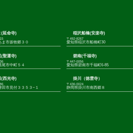
(延命寺)
稲沢船橋(安楽寺)
15
〒492-8267
あま市坂牧郷３０
愛知県稲沢市船橋町30
(聖運寺)
碧南(千福寺)
36
〒447-0056
西尾市中町５４
愛知県碧南市千福町6-85
(西光寺)
掛川（徳雲寺）
86
〒436-0024
磐田市見付３３５３−１
静岡県掛川市南西郷８