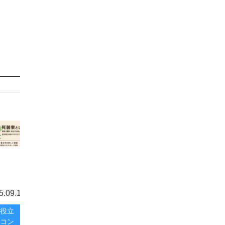
5.09.12
役立
コン