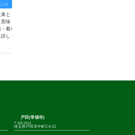
ンツ
装束と
？意味・
類・着せ
を詳しく
戸田(常福寺)
〒335-0012
埼玉県戸田市中町2-4-11