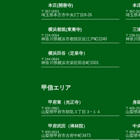
本庄(開善寺)
本庄
〒367-0053
〒367-02
埼玉県本庄市中央2丁目8-26
埼玉県
横浜都筑(東漸寺)
三
〒224-0054
〒238-01
神奈川県横浜市都筑区佐江戸町2240
神奈川
横浜田谷（定泉寺）
〒244-0844
神奈川県横浜市栄区田谷町1501
甲信エリア
甲府東（光正寺）
身
〒400-0862
〒409-25
山梨県甲府市朝気３丁目３−１４
山梨県南
甲府武田（禅林院）
中
〒400-0014
〒409-38
山梨県甲府市古府中町3473
山梨県