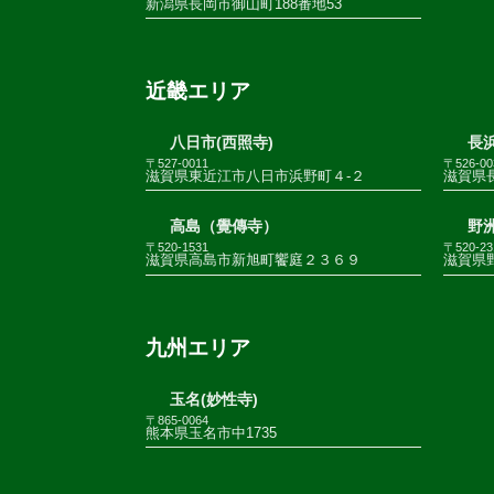
新潟県長岡市御山町188番地53
近畿エリア
八日市(西照寺)
長浜
〒527-0011
〒526-00
滋賀県東近江市八日市浜野町４-２
滋賀県
高島（覺傳寺）
野
〒520-1531
〒520-23
滋賀県高島市新旭町饗庭２３６９
滋賀県野
九州エリア
玉名(妙性寺)
〒865-0064
熊本県玉名市中1735