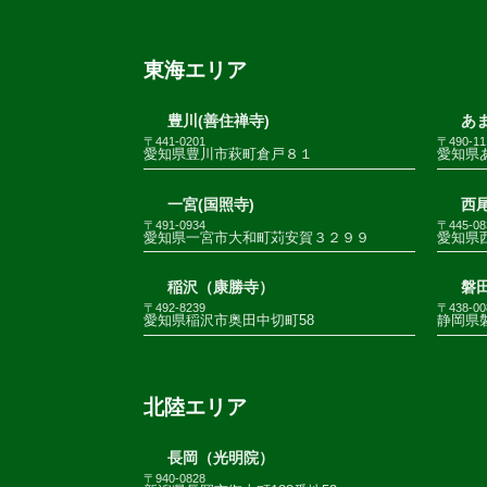
東海エリア
豊川(善住禅寺)
あま
〒441-0201
〒490-11
愛知県豊川市萩町倉戸８１
愛知県
一宮(国照寺)
西尾
〒491-0934
〒445-08
愛知県一宮市大和町苅安賀３２９９
愛知県
稲沢（康勝寺）
磐田
〒492-8239
〒438-00
愛知県稲沢市奥田中切町58
静岡県
北陸エリア
長岡（光明院）
〒940-0828