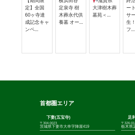
【期間限
横浜田谷
滋賀県
終
定】全国
定泉寺 樹
大津樹木葬
ー
60ヶ寺達
木葬永代供
墓苑＜...
サ
成記念キャ
養墓 オー...
生
ンペ...
フ...
首都圏エリア
下妻(五宝寺)
足利
〒304-0023
〒326-01
茨城県下妻市大串字陣屋419
栃木県足