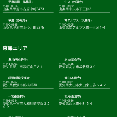
甲府武田（禅林院）
中央（妙福寺）
〒400-0014
〒409-3822
山梨県甲府市古府中町3473
山梨県中央市下三條3
甲府（浄恩寺）
南アルプス（久圓寺）
〒400-0845
〒400-0305
山梨県甲府市上今井町2275
山梨県南アルプス市十五所474
東海エリア
豊川(善住禅寺)
あま(延命寺)
〒441-0201
〒490-1115
愛知県豊川市萩町倉戸８１
愛知県あま市坂牧郷３０
稲沢船橋(安楽寺)
犬山(本龍寺)
〒492-8267
〒484-0081
愛知県稲沢市船橋町30
愛知県犬山市犬山東古券５４２
一宮(国照寺)
西尾(聖運寺)
〒491-0934
〒445-0836
愛知県一宮市大和町苅安賀３２
愛知県西尾市中町５４
９９