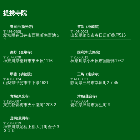
提携寺院
春日井(新光寺)
笛吹（地蔵院）
〒486-0908
〒406-0003
愛知県春日井市西屋町南野池５
山梨県笛吹市春日居町桑戸513
１
秦野（金剛寺）
国府津(安樂院)
〒257-0028
〒256-0812
神奈川県秦野市東田原1116
神奈川県小田原市国府津1762
甲斐（功徳院）
三島（遠成寺）
〒400-0124
〒411-0031
山梨県甲斐市中下条1621
静岡県三島市幸原町2-7-45
青梅(東光寺)
津島(蓮台寺)
〒198-0087
〒496-0804
東京都青梅市天ケ瀬町1203-2
愛知県津島市弥生町６
足柄(最明寺)
〒258-0019
神奈川県足柄上郡大井町金子３
３１５