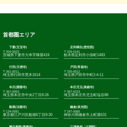
首都圏エリア
下妻(五宝寺)
足利桐生(恵性院)
〒304-0023
〒326-0141
茨城県下妻市大串字陣屋419
栃木県足利市小俣町1493
行田(天洲寺)
戸田(常福寺)
〒361-0011
〒335-0012
埼玉県行田市荒木1614
埼玉県戸田市中町2-4-11
本庄(開善寺)
本庄児玉(真鏡寺)
〒367-0053
〒367-0223
埼玉県本庄市中央2丁目8-26
埼玉県本庄市児玉町塩谷88
船堀(法龍寺)
鎌倉(泉光院)
〒134-0091
〒247-0065
東京都江戸川区船堀6丁目9-30
神奈川県鎌倉市上町屋631
横浜都筑(東漸寺)
三浦海岸（三樹院）