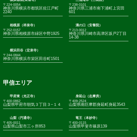
〒224-0054
〒238-0101
神奈川県横浜市都筑区佐江戸町
神奈川県三浦市南下浦町上宮田
2240
601
相模原（祥泉寺）
溝の口（安養院）
〒252-0157
〒213-0012
神奈川県相模原市緑区中野1925
神奈川県川崎市高津区坂戸2丁目
14-38
横浜田谷（定泉寺）
〒244-0844
神奈川県横浜市栄区田谷町1501
甲信エリア
甲府東（光正寺）
身延山（志摩房）
〒400-0862
〒409-2524
山梨県甲府市朝気３丁目３−１４
山梨県南巨摩郡身延町身延3543
山梨（円通寺）
竜王（本妙寺）
〒405-0011
〒400-0115
山梨県山梨市三ヶ所853
山梨県甲斐市篠原139