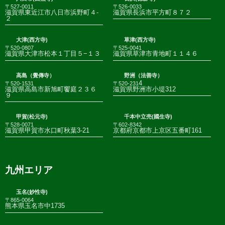
〒527-0011
〒526-0033
滋賀県東近江市八日市浜野町４-
滋賀県長浜市平方町８７２
２
大津(西方寺)
草津(西方寺)
〒520-0807
〒525-0041
滋賀県大津市松本１丁目５−１３
滋賀県草津市青地町１１４６
高島（覺傳寺）
野洲（法善寺）
4
〒520-1531
〒520-231
滋賀県高島市新旭町饗庭２３６
滋賀県野洲市小堤312
９
甲賀(松元寺)
千本中立売(國生寺)
〒528-0071
〒602-8342
滋賀県甲賀市水口町秋葉3-21
京都府京都市上京区五番町161
九州エリア
玉名(妙性寺)
〒865-0064
熊本県玉名市中1735