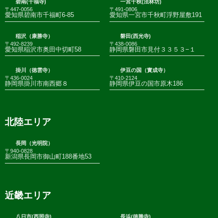
碧南(千福寺)
一宮千秋(法林坊)
〒447-0056
〒491-0806
愛知県碧南市千福町6-85
愛知県一宮市千秋町浮野屋敷191
稲沢（康勝寺）
磐田(西光寺)
〒492-8239
〒438-0086
愛知県稲沢市奥田中切町58
静岡県磐田市見付３３５３−１
掛川（徳雲寺）
伊豆の国（實成寺）
〒436-0024
〒410-2124
静岡県掛川市南西郷８
静岡県伊豆の国市原木186
北陸エリア
長岡（光明院）
〒940-0828
新潟県長岡市御山町188番地53
近畿エリア
八日市(西照寺)
長浜(徳勝寺)