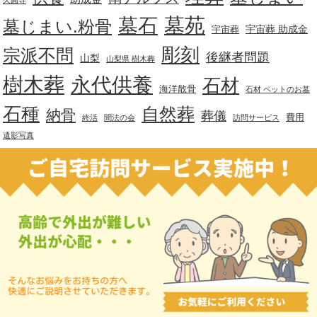
久圓寺
墓苑
墓石
墓じまい.粉骨
宇宙葬 助成金
宇宙葬
彫刻
宗派不問
後継者問題
山梨
山梨県 樹木葬
樹木葬
永代供養
石材
海洋散骨
石材 ペットのお墓
石種
自然葬
納骨
葬儀
費用
終活
聞法の会
訪問サービス
遺影写真