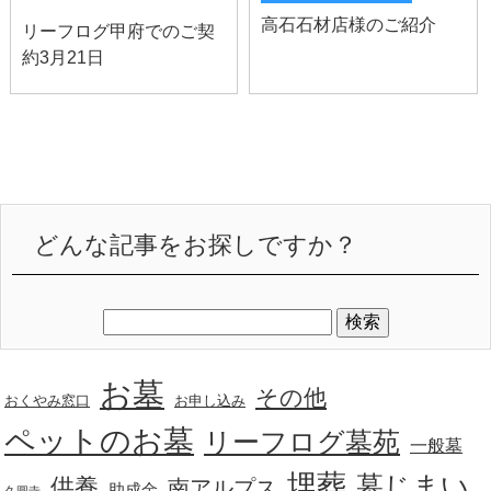
高石石材店様のご紹介
リーフログ甲府でのご契
約3月21日
どんな記事をお探しですか？
お墓
その他
おくやみ窓口
お申し込み
ペットのお墓
リーフログ墓苑
一般墓
埋葬
墓じまい
供養
南アルプス
助成金