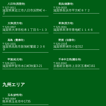
八日市(西照寺)
長浜(徳勝寺)
〒527-0011
〒526-0033
滋賀県東近江市八日市浜野町４-
滋賀県長浜市平方町８７２
２
大津(西方寺)
草津(西方寺)
〒520-0807
〒525-0041
滋賀県大津市松本１丁目５−１３
滋賀県草津市青地町１１４６
高島（覺傳寺）
野洲（法善寺）
4
〒520-1531
〒520-231
滋賀県高島市新旭町饗庭２３６
滋賀県野洲市小堤312
９
甲賀(松元寺)
千本中立売(國生寺)
〒528-0071
〒602-8342
滋賀県甲賀市水口町秋葉3-21
京都府京都市上京区五番町161
九州エリア
玉名(妙性寺)
〒865-0064
熊本県玉名市中1735