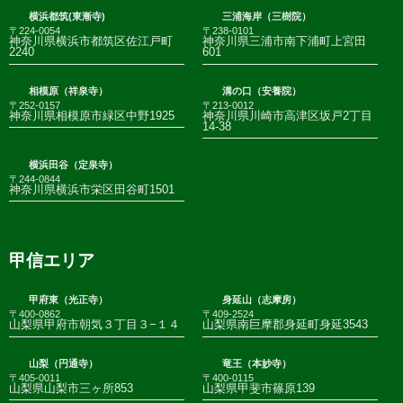
横浜都筑(東漸寺)
三浦海岸（三樹院）
〒224-0054
〒238-0101
神奈川県横浜市都筑区佐江戸町
神奈川県三浦市南下浦町上宮田
2240
601
相模原（祥泉寺）
溝の口（安養院）
〒252-0157
〒213-0012
神奈川県相模原市緑区中野1925
神奈川県川崎市高津区坂戸2丁目
14-38
横浜田谷（定泉寺）
〒244-0844
神奈川県横浜市栄区田谷町1501
甲信エリア
甲府東（光正寺）
身延山（志摩房）
〒400-0862
〒409-2524
山梨県甲府市朝気３丁目３−１４
山梨県南巨摩郡身延町身延3543
山梨（円通寺）
竜王（本妙寺）
〒405-0011
〒400-0115
山梨県山梨市三ヶ所853
山梨県甲斐市篠原139