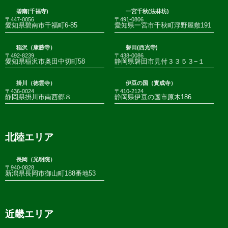
碧南(千福寺)
一宮千秋(法林坊)
〒447-0056
〒491-0806
愛知県碧南市千福町6-85
愛知県一宮市千秋町浮野屋敷191
稲沢（康勝寺）
磐田(西光寺)
〒492-8239
〒438-0086
愛知県稲沢市奥田中切町58
静岡県磐田市見付３３５３−１
掛川（徳雲寺）
伊豆の国（實成寺）
〒436-0024
〒410-2124
静岡県掛川市南西郷８
静岡県伊豆の国市原木186
北陸エリア
長岡（光明院）
〒940-0828
新潟県長岡市御山町188番地53
近畿エリア