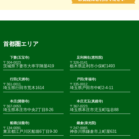
首都圏エリア
下妻(五宝寺)
足利桐生(恵性院)
〒304-0023
〒326-0141
茨城県下妻市大串字陣屋419
栃木県足利市小俣町1493
行田(天洲寺)
戸田(常福寺)
〒361-0011
〒335-0012
埼玉県行田市荒木1614
埼玉県戸田市中町2-4-11
本庄(開善寺)
本庄児玉(真鏡寺)
〒367-0053
〒367-0223
埼玉県本庄市中央2丁目8-26
埼玉県本庄市児玉町塩谷88
船堀(法龍寺)
鎌倉(泉光院)
〒134-0091
〒247-0065
東京都江戸川区船堀6丁目9-30
神奈川県鎌倉市上町屋631