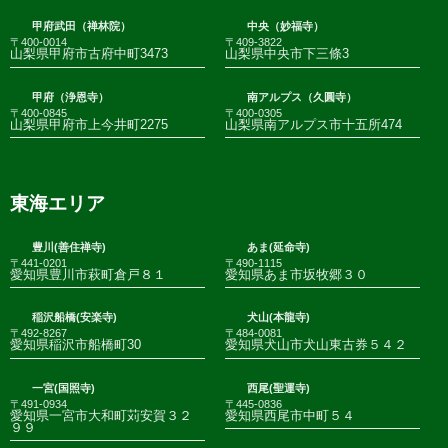
甲府武田（禅林院）
中央（妙福寺）
〒400-0014
〒409-3822
山梨県甲府市古府中町3473
山梨県中央市下三條3
甲府（浄恩寺）
南アルプス（久圓寺）
〒400-0845
〒400-0305
山梨県甲府市上今井町2275
山梨県南アルプス市十五所474
東海エリア
豊川(善住禅寺)
あま(延命寺)
〒441-0201
〒490-1115
愛知県豊川市萩町倉戸８１
愛知県あま市坂牧郷３０
稲沢船橋(安楽寺)
犬山(本龍寺)
〒492-8267
〒484-0081
愛知県稲沢市船橋町30
愛知県犬山市犬山東古券５４２
一宮(国照寺)
西尾(聖運寺)
〒491-0934
〒445-0836
愛知県一宮市大和町苅安賀３２
愛知県西尾市中町５４
９９