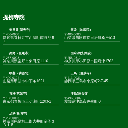
提携寺院
春日井(新光寺)
笛吹（地蔵院）
〒486-0908
〒406-0003
愛知県春日井市西屋町南野池５
山梨県笛吹市春日居町桑戸513
１
秦野（金剛寺）
国府津(安樂院)
〒257-0028
〒256-0812
神奈川県秦野市東田原1116
神奈川県小田原市国府津1762
甲斐（功徳院）
三島（遠成寺）
〒400-0124
〒411-0031
山梨県甲斐市中下条1621
静岡県三島市幸原町2-7-45
青梅(東光寺)
津島(蓮台寺)
〒198-0087
〒496-0804
東京都青梅市天ケ瀬町1203-2
愛知県津島市弥生町６
足柄(最明寺)
〒258-0019
神奈川県足柄上郡大井町金子３
３１５