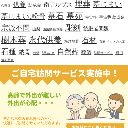
埋葬
墓じまい
供養
南アルプス
助成金
久圓寺
墓苑
墓石
墓じまい.粉骨
宇宙葬 助成金
宇宙葬
彫刻
宗派不問
後継者問題
山梨
山梨県 樹木葬
樹木葬
永代供養
石材
海洋散骨
石材 ペットのお墓
石種
自然葬
納骨
葬儀
費用
終活
聞法の会
訪問サービス
遺影写真