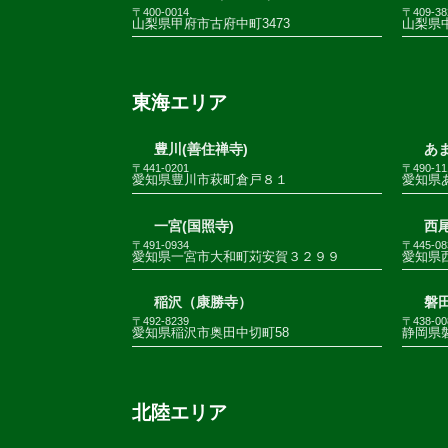
〒400-0014
〒409-38
山梨県甲府市古府中町3473
山梨県
東海エリア
豊川(善住禅寺)
あま
〒441-0201
〒490-11
愛知県豊川市萩町倉戸８１
愛知県
一宮(国照寺)
西尾
〒491-0934
〒445-08
愛知県一宮市大和町苅安賀３２９９
愛知県
稲沢（康勝寺）
磐田
〒492-8239
〒438-00
愛知県稲沢市奥田中切町58
静岡県
北陸エリア