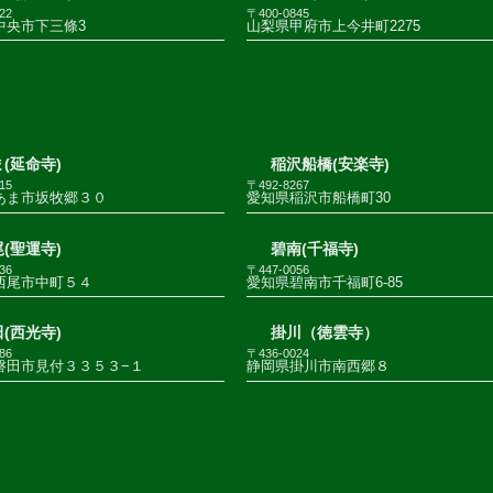
22
〒400-0845
中央市下三條3
山梨県甲府市上今井町2275
(延命寺)
稲沢船橋(安楽寺)
15
〒492-8267
あま市坂牧郷３０
愛知県稲沢市船橋町30
(聖運寺)
碧南(千福寺)
36
〒447-0056
西尾市中町５４
愛知県碧南市千福町6-85
(西光寺)
掛川（徳雲寺）
86
〒436-0024
磐田市見付３３５３−１
静岡県掛川市南西郷８