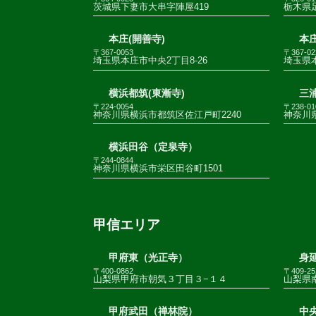
茨城県下妻市大串字陣屋419
栃木県足
本庄(開善寺)
本庄
〒367-0053
〒367-02
埼玉県本庄市中央2丁目8-26
埼玉県
横浜都筑(東漸寺)
三
〒224-0054
〒238-01
神奈川県横浜市都筑区佐江戸町2240
神奈川
横浜田谷（定泉寺）
〒244-0844
神奈川県横浜市栄区田谷町1501
甲信エリア
甲府東（光正寺）
身
〒400-0862
〒409-25
山梨県甲府市朝気３丁目３−１４
山梨県南
甲府武田（禅林院）
中