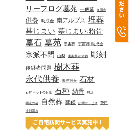
リーフログ墓苑
一般墓
久圓寺
埋葬
供養
南アルプス
助成金
墓じまい
墓じまい.粉骨
墓苑
墓石
宇宙葬 助成金
宇宙葬
彫刻
宗派不問
山梨
山梨県 樹木葬
樹木葬
後継者問題
永代供養
石材
海洋散骨
石種
納骨
石材 ペットのお墓
終活
自然葬
葬儀
費用
聞法の会
訪問サービス
遺影写真