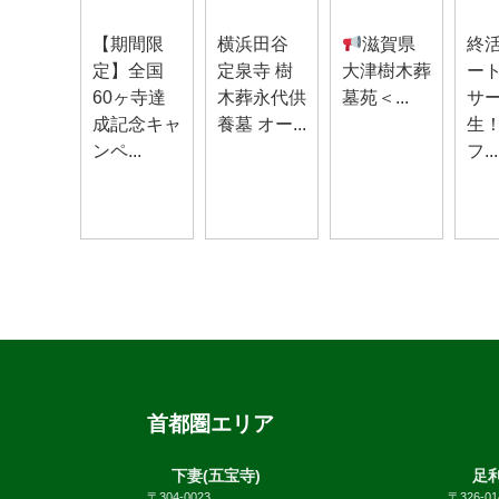
お知らせ
お知らせ
お知らせ
お知
【期間限
横浜田谷
滋賀県
終
定】全国
定泉寺 樹
大津樹木葬
ー
60ヶ寺達
木葬永代供
墓苑＜...
サ
成記念キャ
養墓 オー...
生
ンペ...
フ...
首都圏エリア
下妻(五宝寺)
足利
〒304-0023
〒326-01