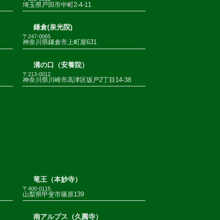
埼玉県戸田市中町2-4-11
鎌倉(泉光院)
〒247-0065
神奈川県鎌倉市上町屋631
溝の口（安養院）
〒213-0012
神奈川県川崎市高津区坂戸2丁目14-38
竜王（本妙寺）
〒400-0115
山梨県甲斐市篠原139
南アルプス（久圓寺）