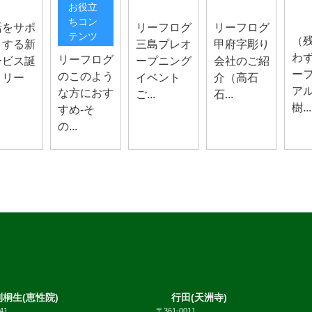
南ア
らせ
お知らせ
お知らせ
お役立
お知
ちコン
活をサポ
リーフログ
リーフログ
テンツ
（
トする新
三島プレオ
甲府字彫り
わ
リーフログ
ービス誕
ープニング
会社のご紹
ー
のこのよう
！リー
イベント
介（高石
ア
な方におす
ご...
石...
樹...
すめ-そ
の...
桐生(恵性院)
行田(天洲寺)
41
〒361-0011