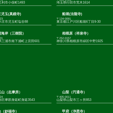
利市小俣町1493
埼玉県行田市荒木1614
児玉(真鏡寺)
船堀(法龍寺)
23
〒134-0091
本庄市児玉町塩谷88
東京都江戸川区船堀6丁目9-30
浦海岸（三樹院）
相模原（祥泉寺）
01
〒252-0157
県三浦市南下浦町上宮田601
神奈川県相模原市緑区中野1925
延山（志摩房）
山梨（円通寺）
24
〒405-0011
巨摩郡身延町身延3543
山梨県山梨市三ヶ所853
央（妙福寺）
甲府（浄恩寺）