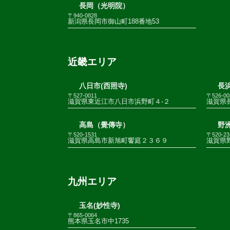
長岡（光明院）
〒940-0828
新潟県長岡市御山町188番地53
近畿エリア
八日市(西照寺)
長浜
〒527-0011
〒526-00
滋賀県東近江市八日市浜野町４-２
滋賀県
高島（覺傳寺）
野
〒520-1531
〒520-23
滋賀県高島市新旭町饗庭２３６９
滋賀県野
九州エリア
玉名(妙性寺)
〒865-0064
熊本県玉名市中1735