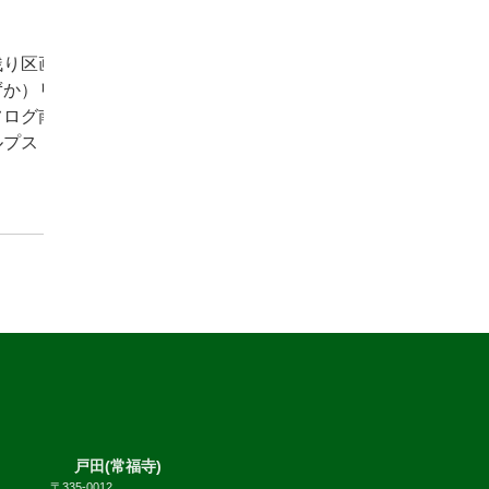
ルプス
らせ
残り区画
ずか）リ
フログ南
ルプス
戸田(常福寺)
〒335-0012