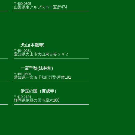
〒400-0305
山梨県南アルプス市十五所474
犬山(本龍寺)
〒484-0081
愛知県犬山市犬山東古券５４２
一宮千秋(法林坊)
〒491-0806
愛知県一宮市千秋町浮野屋敷191
伊豆の国（實成寺）
〒410-2124
静岡県伊豆の国市原木186