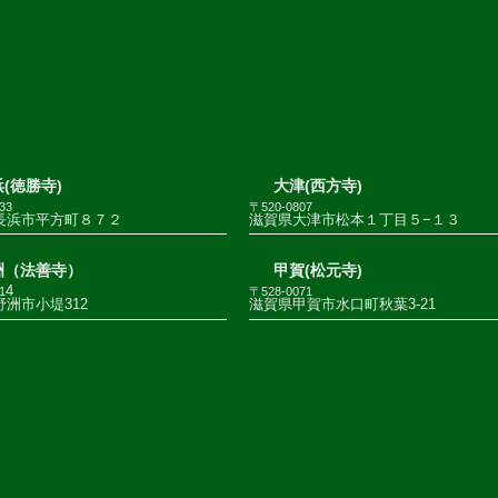
(徳勝寺)
大津(西方寺)
33
〒520-0807
長浜市平方町８７２
滋賀県大津市松本１丁目５−１３
洲（法善寺）
甲賀(松元寺)
4
1
〒528-0071
洲市小堤312
滋賀県甲賀市水口町秋葉3-21