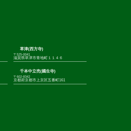
草津(西方寺)
〒525-0041
滋賀県草津市青地町１１４６
千本中立売(國生寺)
〒602-8342
京都府京都市上京区五番町161