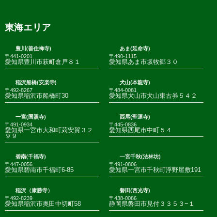
東海エリア
豊川(善住禅寺)
あま(延命寺)
〒441-0201
〒490-1115
愛知県豊川市萩町倉戸８１
愛知県あま市坂牧郷３０
稲沢船橋(安楽寺)
犬山(本龍寺)
〒492-8267
〒484-0081
愛知県稲沢市船橋町30
愛知県犬山市犬山東古券５４２
一宮(国照寺)
西尾(聖運寺)
〒491-0934
〒445-0836
愛知県一宮市大和町苅安賀３２
愛知県西尾市中町５４
９９
碧南(千福寺)
一宮千秋(法林坊)
〒447-0056
〒491-0806
愛知県碧南市千福町6-85
愛知県一宮市千秋町浮野屋敷191
稲沢（康勝寺）
磐田(西光寺)
〒492-8239
〒438-0086
愛知県稲沢市奥田中切町58
静岡県磐田市見付３３５３−１