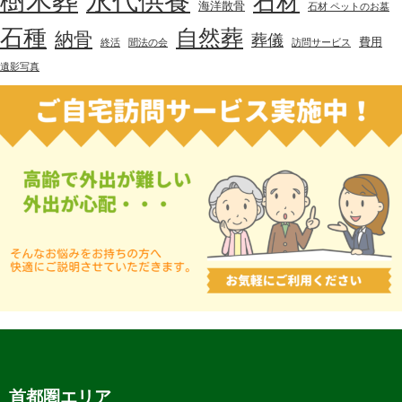
樹木葬
永代供養
石材
海洋散骨
石材 ペットのお墓
石種
自然葬
納骨
葬儀
費用
終活
聞法の会
訪問サービス
遺影写真
首都圏エリア