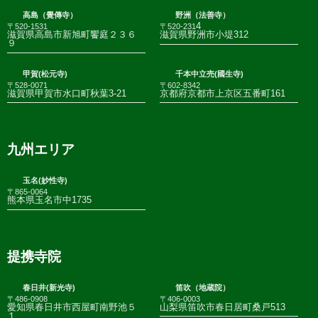
高島（覺傳寺）
野洲（法善寺）
4
〒520-1531
〒520-231
滋賀県高島市新旭町饗庭２３６
滋賀県野洲市小堤312
９
甲賀(松元寺)
千本中立売(國生寺)
〒528-0071
〒602-8342
滋賀県甲賀市水口町秋葉3-21
京都府京都市上京区五番町161
九州エリア
玉名(妙性寺)
〒865-0064
熊本県玉名市中1735
提携寺院
春日井(新光寺)
笛吹（地蔵院）
〒486-0908
〒406-0003
愛知県春日井市西屋町南野池５
山梨県笛吹市春日居町桑戸513
１