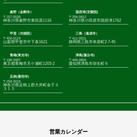
秦野（金剛寺）
国府津(安樂院)
〒257-0028
〒256-0812
神奈川県秦野市東田原1116
神奈川県小田原市国府津1762
甲斐（功徳院）
三島（遠成寺）
〒400-0124
〒411-0031
山梨県甲斐市中下条1621
静岡県三島市幸原町2-7-45
青梅(東光寺)
津島(蓮台寺)
〒198-0087
〒496-0804
東京都青梅市天ケ瀬町1203-2
愛知県津島市弥生町６
足柄(最明寺)
〒258-0019
神奈川県足柄上郡大井町金子３
３１５
営業カレンダー