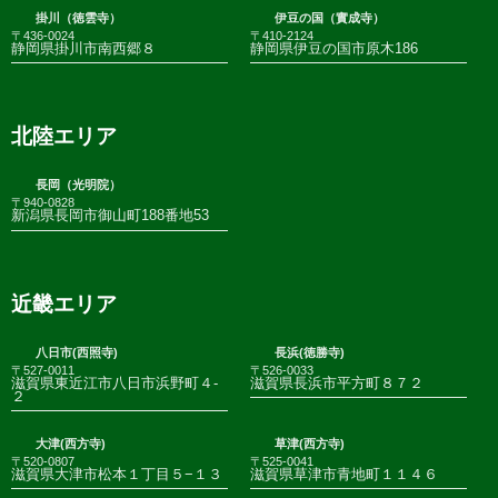
掛川（徳雲寺）
伊豆の国（實成寺）
〒436-0024
〒410-2124
静岡県掛川市南西郷８
静岡県伊豆の国市原木186
北陸エリア
長岡（光明院）
〒940-0828
新潟県長岡市御山町188番地53
近畿エリア
八日市(西照寺)
長浜(徳勝寺)
〒527-0011
〒526-0033
滋賀県東近江市八日市浜野町４-
滋賀県長浜市平方町８７２
２
大津(西方寺)
草津(西方寺)
〒520-0807
〒525-0041
滋賀県大津市松本１丁目５−１３
滋賀県草津市青地町１１４６