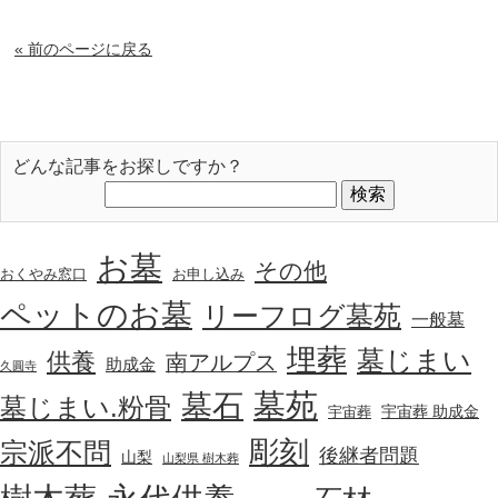
« 前のページに戻る
どんな記事をお探しですか？
お墓
その他
おくやみ窓口
お申し込み
ペットのお墓
リーフログ墓苑
一般墓
埋葬
墓じまい
供養
南アルプス
助成金
久圓寺
墓苑
墓石
墓じまい.粉骨
宇宙葬 助成金
宇宙葬
彫刻
宗派不問
後継者問題
山梨
山梨県 樹木葬