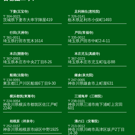
下妻(五宝寺)
足利桐生(恵性院)
〒304-0023
〒326-0141
茨城県下妻市大串字陣屋419
栃木県足利市小俣町1493
行田(天洲寺)
戸田(常福寺)
〒361-0011
〒335-0012
埼玉県行田市荒木1614
埼玉県戸田市中町2-4-11
本庄(開善寺)
本庄児玉(真鏡寺)
〒367-0053
〒367-0223
埼玉県本庄市中央2丁目8-26
埼玉県本庄市児玉町塩谷88
船堀(法龍寺)
鎌倉(泉光院)
〒134-0091
〒247-0065
東京都江戸川区船堀6丁目9-30
神奈川県鎌倉市上町屋631
横浜都筑(東漸寺)
三浦海岸（三樹院）
〒224-0054
〒238-0101
神奈川県横浜市都筑区佐江戸町
神奈川県三浦市南下浦町上宮田
2240
601
相模原（祥泉寺）
溝の口（安養院）
〒252-0157
〒213-0012
神奈川県相模原市緑区中野1925
神奈川県川崎市高津区坂戸2丁目
14-38