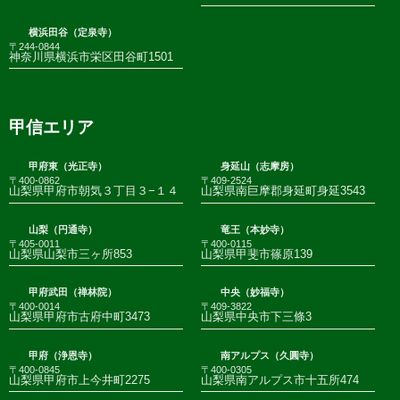
横浜田谷（定泉寺）
〒244-0844
神奈川県横浜市栄区田谷町1501
甲信エリア
甲府東（光正寺）
身延山（志摩房）
〒400-0862
〒409-2524
山梨県甲府市朝気３丁目３−１４
山梨県南巨摩郡身延町身延3543
山梨（円通寺）
竜王（本妙寺）
〒405-0011
〒400-0115
山梨県山梨市三ヶ所853
山梨県甲斐市篠原139
甲府武田（禅林院）
中央（妙福寺）
〒400-0014
〒409-3822
山梨県甲府市古府中町3473
山梨県中央市下三條3
甲府（浄恩寺）
南アルプス（久圓寺）
〒400-0845
〒400-0305
山梨県甲府市上今井町2275
山梨県南アルプス市十五所474