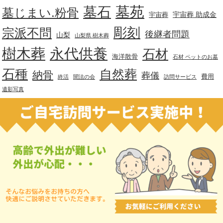
墓苑
墓石
墓じまい.粉骨
宇宙葬 助成金
宇宙葬
彫刻
宗派不問
後継者問題
山梨
山梨県 樹木葬
樹木葬
永代供養
石材
海洋散骨
石材 ペットのお墓
石種
自然葬
納骨
葬儀
費用
終活
聞法の会
訪問サービス
遺影写真