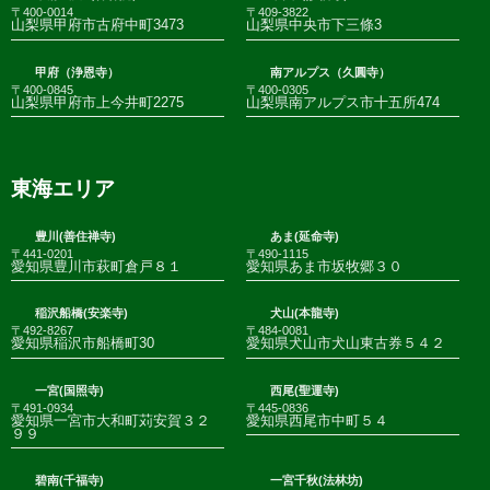
〒400-0014
〒409-3822
山梨県甲府市古府中町3473
山梨県中央市下三條3
甲府（浄恩寺）
南アルプス（久圓寺）
〒400-0845
〒400-0305
山梨県甲府市上今井町2275
山梨県南アルプス市十五所474
東海エリア
豊川(善住禅寺)
あま(延命寺)
〒441-0201
〒490-1115
愛知県豊川市萩町倉戸８１
愛知県あま市坂牧郷３０
稲沢船橋(安楽寺)
犬山(本龍寺)
〒492-8267
〒484-0081
愛知県稲沢市船橋町30
愛知県犬山市犬山東古券５４２
一宮(国照寺)
西尾(聖運寺)
〒491-0934
〒445-0836
愛知県一宮市大和町苅安賀３２
愛知県西尾市中町５４
９９
碧南(千福寺)
一宮千秋(法林坊)