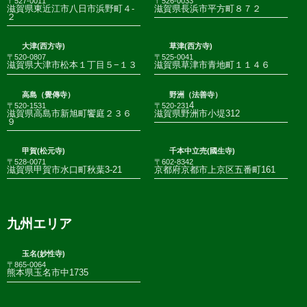
〒527-0011
〒526-0033
滋賀県東近江市八日市浜野町４-
滋賀県長浜市平方町８７２
２
大津(西方寺)
草津(西方寺)
〒520-0807
〒525-0041
滋賀県大津市松本１丁目５−１３
滋賀県草津市青地町１１４６
高島（覺傳寺）
野洲（法善寺）
4
〒520-1531
〒520-231
滋賀県高島市新旭町饗庭２３６
滋賀県野洲市小堤312
９
甲賀(松元寺)
千本中立売(國生寺)
〒528-0071
〒602-8342
滋賀県甲賀市水口町秋葉3-21
京都府京都市上京区五番町161
九州エリア
玉名(妙性寺)
〒865-0064
熊本県玉名市中1735