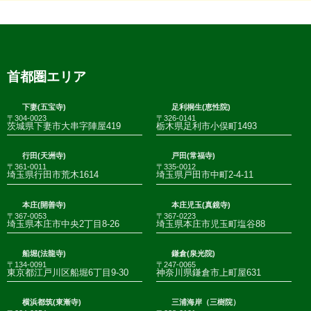
首都圏エリア
下妻(五宝寺)
足利桐生(恵性院)
〒304-0023
〒326-0141
茨城県下妻市大串字陣屋419
栃木県足利市小俣町1493
行田(天洲寺)
戸田(常福寺)
〒361-0011
〒335-0012
埼玉県行田市荒木1614
埼玉県戸田市中町2-4-11
本庄(開善寺)
本庄児玉(真鏡寺)
〒367-0053
〒367-0223
埼玉県本庄市中央2丁目8-26
埼玉県本庄市児玉町塩谷88
船堀(法龍寺)
鎌倉(泉光院)
〒134-0091
〒247-0065
東京都江戸川区船堀6丁目9-30
神奈川県鎌倉市上町屋631
横浜都筑(東漸寺)
三浦海岸（三樹院）