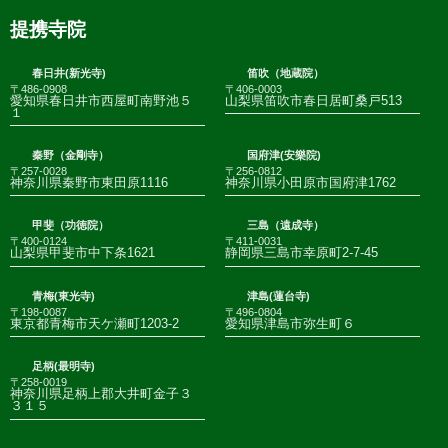
提携寺院
春日井(新光寺)
笛吹（地蔵院）
〒486-0908
〒406-0003
愛知県春日井市西屋町南野池５
山梨県笛吹市春日居町桑戸513
１
秦野（金剛寺）
国府津(安樂院)
〒257-0028
〒256-0812
神奈川県秦野市東田原1116
神奈川県小田原市国府津1762
甲斐（功徳院）
三島（遠成寺）
〒400-0124
〒411-0031
山梨県甲斐市中下条1621
静岡県三島市幸原町2-7-45
青梅(東光寺)
津島(蓮台寺)
〒198-0087
〒496-0804
東京都青梅市天ケ瀬町1203-2
愛知県津島市弥生町６
足柄(最明寺)
〒258-0019
神奈川県足柄上郡大井町金子３
３１５