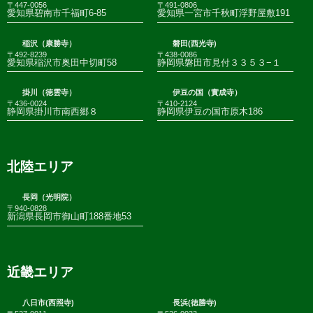
〒447-0056
〒491-0806
愛知県碧南市千福町6-85
愛知県一宮市千秋町浮野屋敷191
稲沢（康勝寺）
磐田(西光寺)
〒492-8239
〒438-0086
愛知県稲沢市奥田中切町58
静岡県磐田市見付３３５３−１
掛川（徳雲寺）
伊豆の国（實成寺）
〒436-0024
〒410-2124
静岡県掛川市南西郷８
静岡県伊豆の国市原木186
北陸エリア
長岡（光明院）
〒940-0828
新潟県長岡市御山町188番地53
近畿エリア
八日市(西照寺)
長浜(徳勝寺)