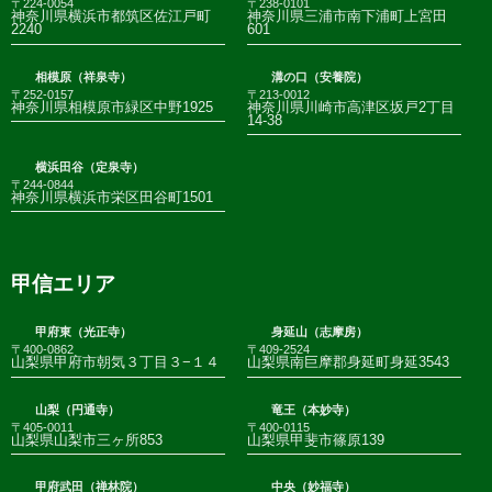
〒224-0054
〒238-0101
神奈川県横浜市都筑区佐江戸町
神奈川県三浦市南下浦町上宮田
2240
601
相模原（祥泉寺）
溝の口（安養院）
〒252-0157
〒213-0012
神奈川県相模原市緑区中野1925
神奈川県川崎市高津区坂戸2丁目
14-38
横浜田谷（定泉寺）
〒244-0844
神奈川県横浜市栄区田谷町1501
甲信エリア
甲府東（光正寺）
身延山（志摩房）
〒400-0862
〒409-2524
山梨県甲府市朝気３丁目３−１４
山梨県南巨摩郡身延町身延3543
山梨（円通寺）
竜王（本妙寺）
〒405-0011
〒400-0115
山梨県山梨市三ヶ所853
山梨県甲斐市篠原139
甲府武田（禅林院）
中央（妙福寺）