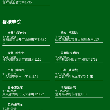
熊本県玉名市中1735
提携寺院
春日井(新光寺)
笛吹（地蔵院）
〒486-0908
〒406-0003
愛知県春日井市西屋町南野池５
山梨県笛吹市春日居町桑戸513
１
秦野（金剛寺）
国府津(安樂院)
〒257-0028
〒256-0812
神奈川県秦野市東田原1116
神奈川県小田原市国府津1762
甲斐（功徳院）
三島（遠成寺）
〒400-0124
〒411-0031
山梨県甲斐市中下条1621
静岡県三島市幸原町2-7-45
青梅(東光寺)
津島(蓮台寺)
〒198-0087
〒496-0804
東京都青梅市天ケ瀬町1203-2
愛知県津島市弥生町６
足柄(最明寺)
〒258-0019