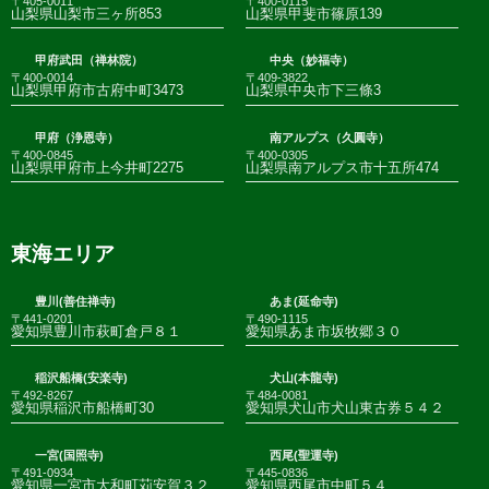
〒405-0011
〒400-0115
山梨県山梨市三ヶ所853
山梨県甲斐市篠原139
甲府武田（禅林院）
中央（妙福寺）
〒400-0014
〒409-3822
山梨県甲府市古府中町3473
山梨県中央市下三條3
甲府（浄恩寺）
南アルプス（久圓寺）
〒400-0845
〒400-0305
山梨県甲府市上今井町2275
山梨県南アルプス市十五所474
東海エリア
豊川(善住禅寺)
あま(延命寺)
〒441-0201
〒490-1115
愛知県豊川市萩町倉戸８１
愛知県あま市坂牧郷３０
稲沢船橋(安楽寺)
犬山(本龍寺)
〒492-8267
〒484-0081
愛知県稲沢市船橋町30
愛知県犬山市犬山東古券５４２
一宮(国照寺)
西尾(聖運寺)
〒491-0934
〒445-0836
愛知県一宮市大和町苅安賀３２
愛知県西尾市中町５４