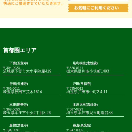
首都圏エリア
下妻(五宝寺)
足利桐生(恵性院)
〒304-0023
〒326-0141
茨城県下妻市大串字陣屋419
栃木県足利市小俣町1493
行田(天洲寺)
戸田(常福寺)
〒361-0011
〒335-0012
埼玉県行田市荒木1614
埼玉県戸田市中町2-4-11
本庄(開善寺)
本庄児玉(真鏡寺)
〒367-0053
〒367-0223
埼玉県本庄市中央2丁目8-26
埼玉県本庄市児玉町塩谷88
船堀(法龍寺)
鎌倉(泉光院)
〒134-0091
〒247-0065