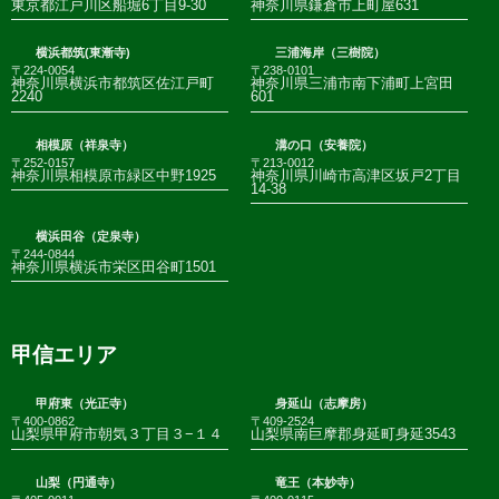
東京都江戸川区船堀6丁目9-30
神奈川県鎌倉市上町屋631
横浜都筑(東漸寺)
三浦海岸（三樹院）
〒224-0054
〒238-0101
神奈川県横浜市都筑区佐江戸町
神奈川県三浦市南下浦町上宮田
2240
601
相模原（祥泉寺）
溝の口（安養院）
〒252-0157
〒213-0012
神奈川県相模原市緑区中野1925
神奈川県川崎市高津区坂戸2丁目
14-38
横浜田谷（定泉寺）
〒244-0844
神奈川県横浜市栄区田谷町1501
甲信エリア
甲府東（光正寺）
身延山（志摩房）
〒400-0862
〒409-2524
山梨県甲府市朝気３丁目３−１４
山梨県南巨摩郡身延町身延3543
山梨（円通寺）
竜王（本妙寺）