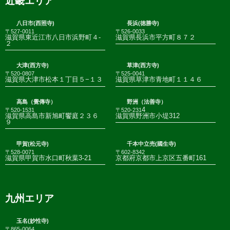
近畿エリア
八日市(西照寺)
長浜(徳勝寺)
〒527-0011
〒526-0033
滋賀県東近江市八日市浜野町４-
滋賀県長浜市平方町８７２
２
大津(西方寺)
草津(西方寺)
〒520-0807
〒525-0041
滋賀県大津市松本１丁目５−１３
滋賀県草津市青地町１１４６
高島（覺傳寺）
野洲（法善寺）
4
〒520-1531
〒520-231
滋賀県高島市新旭町饗庭２３６
滋賀県野洲市小堤312
９
甲賀(松元寺)
千本中立売(國生寺)
〒528-0071
〒602-8342
滋賀県甲賀市水口町秋葉3-21
京都府京都市上京区五番町161
九州エリア
玉名(妙性寺)
〒865-0064