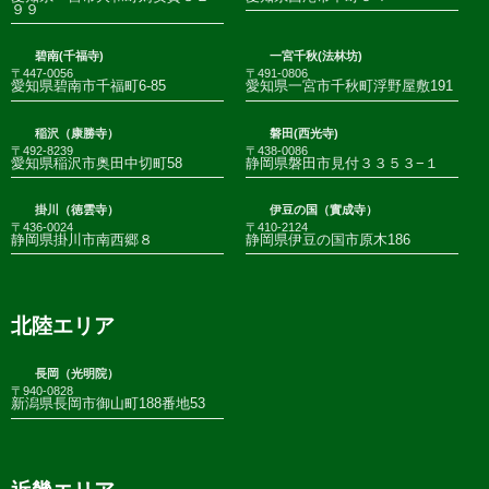
９９
碧南(千福寺)
一宮千秋(法林坊)
〒447-0056
〒491-0806
愛知県碧南市千福町6-85
愛知県一宮市千秋町浮野屋敷191
稲沢（康勝寺）
磐田(西光寺)
〒492-8239
〒438-0086
愛知県稲沢市奥田中切町58
静岡県磐田市見付３３５３−１
掛川（徳雲寺）
伊豆の国（實成寺）
〒436-0024
〒410-2124
静岡県掛川市南西郷８
静岡県伊豆の国市原木186
北陸エリア
長岡（光明院）
〒940-0828
新潟県長岡市御山町188番地53