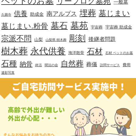
ペットのお墓
リーフログ墓苑
一般墓
埋葬
墓じまい
供養
南アルプス
助成金
久圓寺
墓苑
墓石
墓じまい.粉骨
宇宙葬 助成金
宇宙葬
彫刻
宗派不問
後継者問題
山梨
山梨県 樹木葬
樹木葬
永代供養
石材
海洋散骨
石材 ペットのお墓
石種
自然葬
納骨
葬儀
費用
終活
聞法の会
訪問サービス
遺影写真