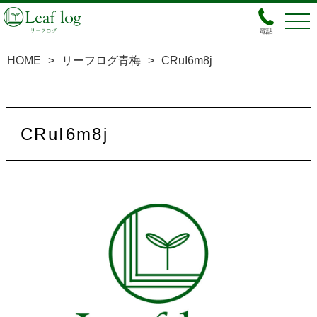
電話
HOME
>
リーフログ青梅
>
CRuI6m8j
CRuI6m8j